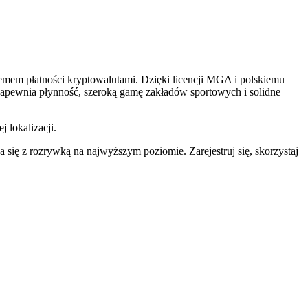
emem płatności kryptowalutami. Dzięki licencji MGA i polskiemu
a zapewnia płynność, szeroką gamę zakładów sportowych i solidne
j lokalizacji.
a się z rozrywką na najwyższym poziomie. Zarejestruj się, skorzystaj