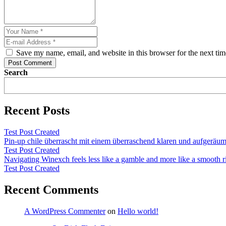
Save my name, email, and website in this browser for the next ti
Post Comment
Search
Recent Posts
Test Post Created
Pin-up chile überrascht mit einem überraschend klaren und aufgeräum
Test Post Created
Navigating Winexch feels less like a gamble and more like a smooth rid
Test Post Created
Recent Comments
A WordPress Commenter
on
Hello world!