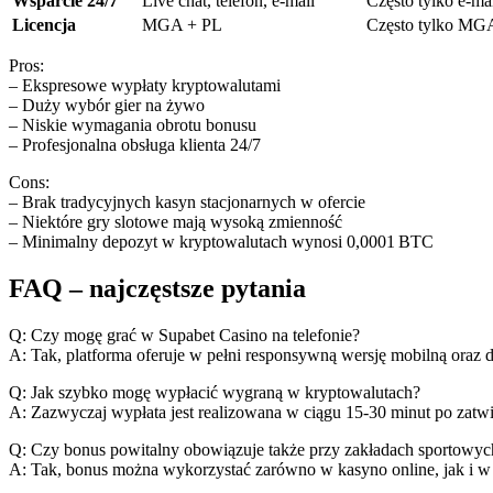
Wsparcie 24/7
Live chat, telefon, e‑mail
Często tylko e‑ma
Licencja
MGA + PL
Często tylko MG
Pros:
– Ekspresowe wypłaty kryptowalutami
– Duży wybór gier na żywo
– Niskie wymagania obrotu bonusu
– Profesjonalna obsługa klienta 24/7
Cons:
– Brak tradycyjnych kasyn stacjonarnych w ofercie
– Niektóre gry slotowe mają wysoką zmienność
– Minimalny depozyt w kryptowalutach wynosi 0,0001 BTC
FAQ – najczęstsze pytania
Q: Czy mogę grać w Supabet Casino na telefonie?
A: Tak, platforma oferuje w pełni responsywną wersję mobilną oraz 
Q: Jak szybko mogę wypłacić wygraną w kryptowalutach?
A: Zazwyczaj wypłata jest realizowana w ciągu 15‑30 minut po zatwi
Q: Czy bonus powitalny obowiązuje także przy zakładach sportowyc
A: Tak, bonus można wykorzystać zarówno w kasyno online, jak i 