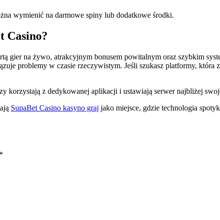
można wymienić na darmowe spiny lub dodatkowe środki.
t Casino?
rtą gier na żywo, atrakcyjnym bonusem powitalnym oraz szybkim syst
iązuje problemy w czasie rzeczywistym. Jeśli szukasz platformy, któr
y korzystają z dedykowanej aplikacji i ustawiają serwer najbliżej swoje
cają
SupaBet Casino kasyno graj
jako miejsce, gdzie technologia spotyk
*