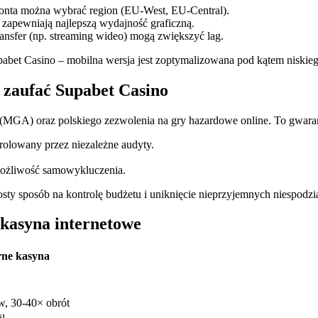
 konta można wybrać region (EU‑West, EU‑Central).
apewniają najlepszą wydajność graficzną.
ransfer (np. streaming wideo) mogą zwiększyć lag.
Supabet Casino – mobilna wersja jest zoptymalizowana pod kątem niskie
o zaufać Supabet Casino
y (MGA) oraz polskiego zezwolenia na gry hazardowe online. To gwaran
lowany przez niezależne audyty.
możliwość samowykluczenia.
rosty sposób na kontrolę budżetu i uniknięcie nieprzyjemnych niespodzi
 kasyna internetowe
rne kasyna
w, 30‑40× obrót