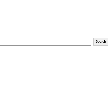
Search