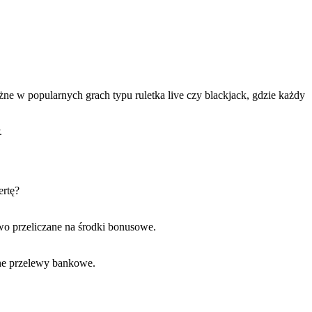
e w popularnych grach typu ruletka live czy blackjack, gdzie każdy
.
ertę?
wo przeliczane na środki bonusowe.
ne przelewy bankowe.