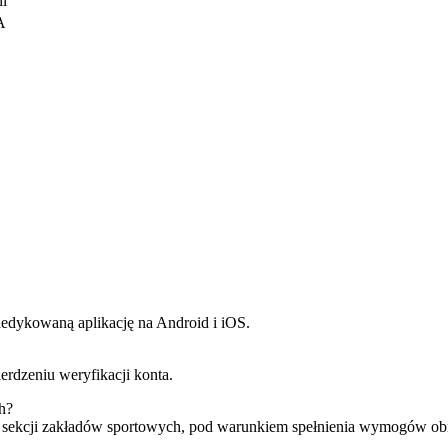
il
A
dedykowaną aplikację na Android i iOS.
erdzeniu weryfikacji konta.
h?
w sekcji zakładów sportowych, pod warunkiem spełnienia wymogów ob