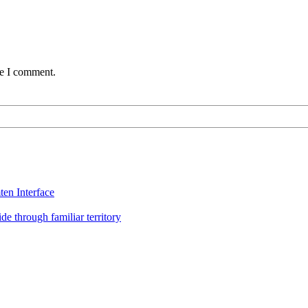
me I comment.
ten Interface
e through familiar territory