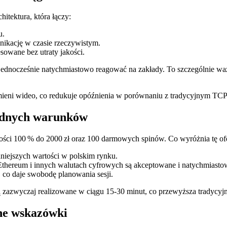
itektura, która łączy:
u.
ikację w czasie rzeczywistym.
sowane bez utraty jakości.
ednocześnie natychmiastowo reagować na zakłady. To szczególnie ważn
mieni wideo, co redukuje opóźnienia w porównaniu z tradycyjnym TCP
będnych warunków
ści 100 % do 2000 zł oraz 100 darmowych spinów. Co wyróżnia tę of
dniejszych wartości w polskim rynku.
Ethereum i innych walutach cyfrowych są akceptowane i natychmiasto
, co daje swobodę planowania sesji.
zazwyczaj realizowane w ciągu 15‑30 minut, co przewyższa tradycyj
zne wskazówki