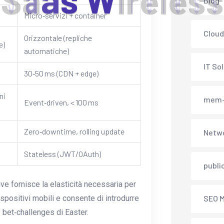
S
a
a
s
W
i
r
e
l
e
s
s
Blog
Micro‑servizi + container
Cloud
Orizzontale (repliche
e)
automatiche)
IT So
30‑50 ms (CDN + edge)
ni
mem-
Event‑driven, < 100 ms
Zero‑downtime, rolling update
Netwo
Stateless (JWT/OAuth)
publi
tive fornisce la elasticità necessaria per
ispositivi mobili e consente di introdurre
SEO M
 bet‑challenges di Easter.