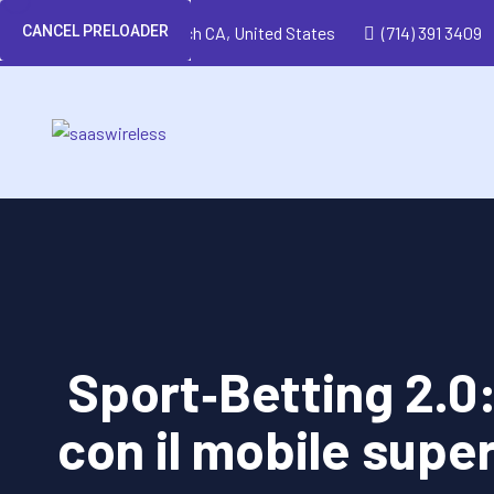
CANCEL PRELOADER
Huntington Beach CA, United States
(714) 391 3409
Sport‑Betting 2.0
con il mobile super