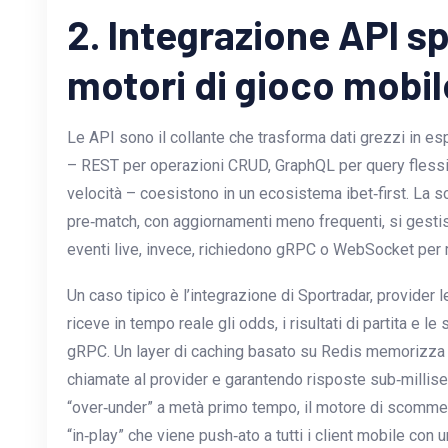
2. Integrazione API s
motori di gioco mobile
Le API sono il collante che trasforma dati grezzi in esp
– REST per operazioni CRUD, GraphQL per query flessib
velocità – coesistono in un ecosistema ibet‑first. La sc
pre‑match, con aggiornamenti meno frequenti, si gesti
eventi live, invece, richiedono gRPC o WebSocket per
Un caso tipico è l’integrazione di Sportradar, provider l
riceve in tempo reale gli odds, i risultati di partita e le
gRPC. Un layer di caching basato su Redis memorizza 
chiamate al provider e garantendo risposte sub‑millise
“over‑under” a metà primo tempo, il motore di scomm
“in‑play” che viene push‑ato a tutti i client mobile con 