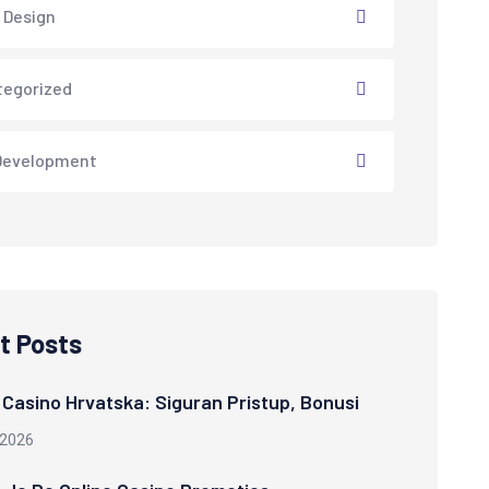
 Design
tegorized
Development
t Posts
 Casino Hrvatska: Siguran Pristup, Bonusi
 2026