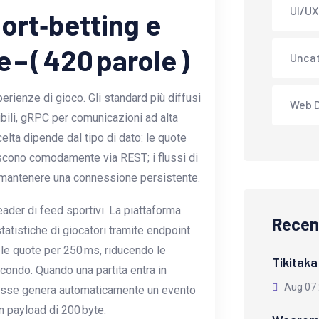
UI/UX
port‑betting e
 – ( 420 parole )
Unca
erienze di gioco. Gli standard più diffusi
Web 
ili, gRPC per comunicazioni ad alta
elta dipende dal tipo di dato: le quote
scono comodamente via REST; i flussi di
 mantenere una connessione persistente.
eader di feed sportivi. La piattaforma
Recen
 statistiche di giocatori tramite endpoint
le quote per 250 ms, riducendo le
Tikitaka
condo. Quando una partita entra in
Aug 07
esse genera automaticamente un evento
un payload di 200 byte.