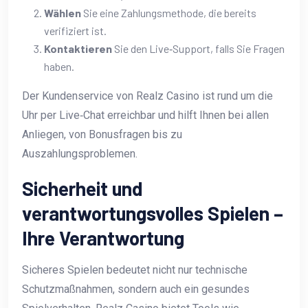
Wählen
Sie eine Zahlungsmethode, die bereits
verifiziert ist.
Kontaktieren
Sie den Live‑Support, falls Sie Fragen
haben.
Der Kundenservice von Realz Casino ist rund um die
Uhr per Live‑Chat erreichbar und hilft Ihnen bei allen
Anliegen, von Bonusfragen bis zu
Auszahlungsproblemen.
Sicherheit und
verantwortungsvolles Spielen –
Ihre Verantwortung
Sicheres Spielen bedeutet nicht nur technische
Schutzmaßnahmen, sondern auch ein gesundes