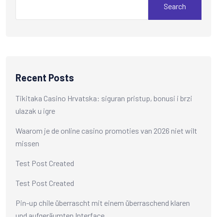
Search
Recent Posts
Tikitaka Casino Hrvatska: siguran pristup, bonusi i brzi
ulazak u igre
Waarom je de online casino promoties van 2026 niet wilt
missen
Test Post Created
Test Post Created
Pin-up chile überrascht mit einem überraschend klaren
und aufgeräumten Interface