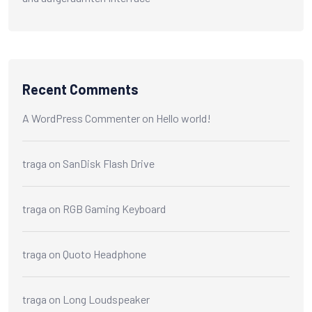
Recent Comments
A WordPress Commenter
on
Hello world!
traga
on
SanDisk Flash Drive
traga
on
RGB Gaming Keyboard
traga
on
Quoto Headphone
traga
on
Long Loudspeaker