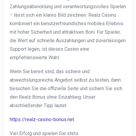
Zahlungsabwicklung und verantwortungsvolles Spielen
– lässt sich ein klares Bild zeichnen. Realz Casino
kombiniert ein benutzerfreundliches mobiles Erlebnis
mit hoher Sicherheit und attraktiven Boni. Für Spieler,
die Wert auf schnelle Auszahlungen und zuverlässigen
Support legen, ist dieses Casino eine
empfehlenswerte Wahl.
Wenn Sie bereit sind, das sichere und
abwechslungsreiche Angebot selbst zu testen, dann
besuchen Sie die offizielle Seite und sichern Sie sich
den Realz Bonus ohne Einzahlung. Unser
abschließender Tipp lautet:
https://realz-casino-bonus.net
Viel Erfolg und spielen Sie stets