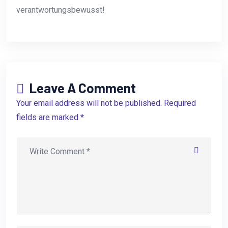
verantwortungsbewusst!
Leave A Comment
Your email address will not be published. Required
fields are marked *