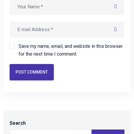
Save my name, email, and website in this browser
for the next time I comment.
POST COMMENT
Search