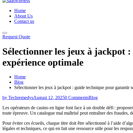
Home
About Us
Contact us
Request Quote
Sélectionner les jeux à jackpot 
expérience optimale
Home
Blog
Sélectionner les jeux à jackpot : guide technique pour garantir 
by Techremedys
August 12, 2025
0 Comments
Blog
Les opérateurs de casino en ligne font face à un double défi : proposer
toute épreuve. Un catalogue mal maîtrisé peut entraîner des fraudes, des
Pour éviter ces écueils, chaque titre doit être sélectionné à l’aide d’a
légales et techniques, ce qui en fait une ressource utile pour les respo