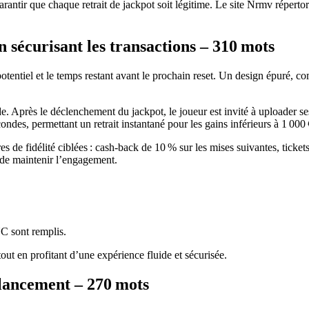
arantir que chaque retrait de jackpot soit légitime. Le site Nrmv réperto
n sécurisant les transactions – 310 mots
n potentiel et le temps restant avant le prochain reset. Un design épuré, 
e. Après le déclenchement du jackpot, le joueur est invité à uploader ses
es, permettant un retrait instantané pour les gains inférieurs à 1 000 
res de fidélité ciblées : cash‑back de 10 % sur les mises suivantes, ticke
n de maintenir l’engagement.
YC sont remplis.
out en profitant d’une expérience fluide et sécurisée.
e lancement – 270 mots