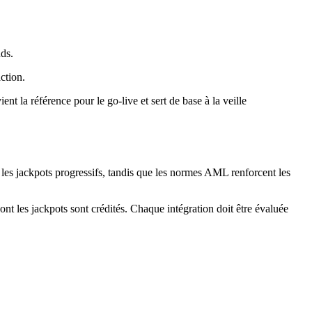
nds.
ction.
t la référence pour le go‑live et sert de base à la veille
 les jackpots progressifs, tandis que les normes AML renforcent les
 les jackpots sont crédités. Chaque intégration doit être évaluée