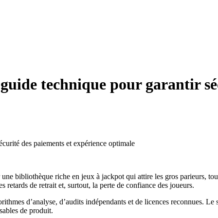
: guide technique pour garantir s
sécurité des paiements et expérience optimale
 une bibliothèque riche en jeux à jackpot qui attire les gros parieurs, to
 retards de retrait et, surtout, la perte de confiance des joueurs.
lgorithmes d’analyse, d’audits indépendants et de licences reconnues. Le 
nsables de produit.