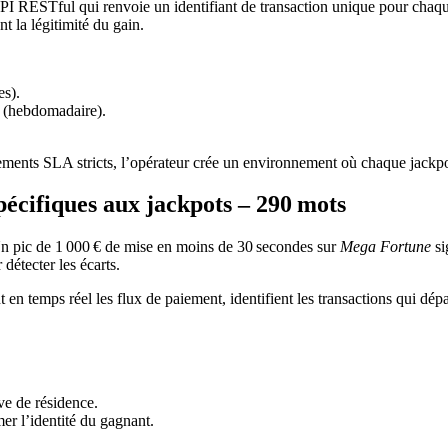
API RESTful qui renvoie un identifiant de transaction unique pour chaque 
 la légitimité du gain.
es).
c (hebdomadaire).
nts SLA stricts, l’opérateur crée un environnement où chaque jackpot est
pécifiques aux jackpots – 290 mots
Un pic de 1 000 € de mise en moins de 30 secondes sur
Mega Fortune
si
détecter les écarts.
ent en temps réel les flux de paiement, identifient les transactions qui d
ve de résidence.
er l’identité du gagnant.