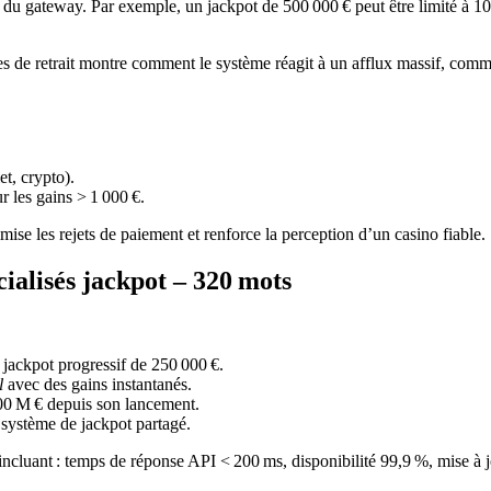
u du gateway. Par exemple, un jackpot de 500 000 € peut être limité à 10
es de retrait montre comment le système réagit à un afflux massif, comm
t, crypto).
r les gains > 1 000 €.
imise les rejets de paiement et renforce la perception d’un casino fiable.
cialisés jackpot – 320 mots
jackpot progressif de 250 000 €.
l
avec des gains instantanés.
100 M € depuis son lancement.
 système de jackpot partagé.
incluant : temps de réponse API < 200 ms, disponibilité 99,9 %, mise à 