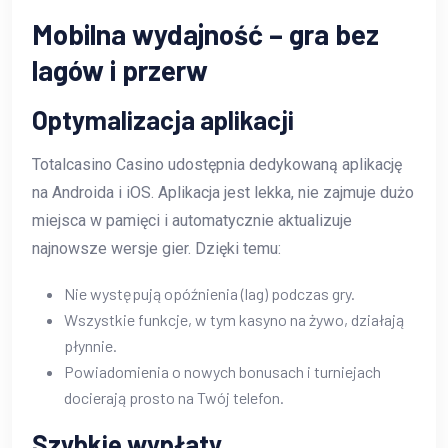
Mobilna wydajność – gra bez
lagów i przerw
Optymalizacja aplikacji
Totalcasino Casino udostępnia dedykowaną aplikację
na Androida i iOS. Aplikacja jest lekka, nie zajmuje dużo
miejsca w pamięci i automatycznie aktualizuje
najnowsze wersje gier. Dzięki temu:
Nie występują opóźnienia (lag) podczas gry.
Wszystkie funkcje, w tym kasyno na żywo, działają
płynnie.
Powiadomienia o nowych bonusach i turniejach
docierają prosto na Twój telefon.
Szybkie wypłaty