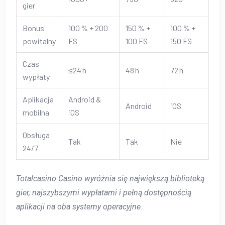
gier
Bonus
100 % + 200
150 % +
100 % +
powitalny
FS
100 FS
150 FS
Czas
≤24 h
48 h
72 h
wypłaty
Aplikacja
Android &
Android
iOS
mobilna
iOS
Obsługa
Tak
Tak
Nie
24/7
Totalcasino Casino wyróżnia się największą biblioteką
gier, najszybszymi wypłatami i pełną dostępnością
aplikacji na oba systemy operacyjne.