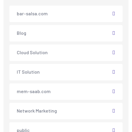
bar-salsa.com
Blog
Cloud Solution
IT Solution
mem-saab.com
Network Marketing
public