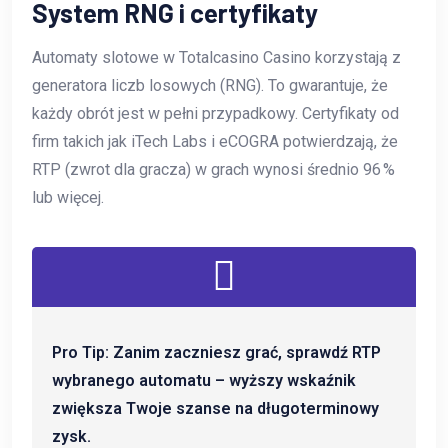
System RNG i certyfikaty
Automaty slotowe w Totalcasino Casino korzystają z
generatora liczb losowych (RNG). To gwarantuje, że
każdy obrót jest w pełni przypadkowy. Certyfikaty od
firm takich jak iTech Labs i eCOGRA potwierdzają, że
RTP (zwrot dla gracza) w grach wynosi średnio 96 %
lub więcej.
Pro Tip: Zanim zaczniesz grać, sprawdź RTP
wybranego automatu – wyższy wskaźnik
zwiększa Twoje szanse na długoterminowy
zysk.