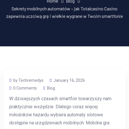
Home
Blog
Sekrety mobilnych automatów – jak Totalcasino Casino
zapewnia uczciwą grę i wielkie wygrane w Twoim smartfonie
by Techremedys
January 16, 2026
0 Comments
Blog
W dzisiejszych czasach smartfon towarzyszy nam
praktycznie wszędzie. Dlatego coraz więcej
miłośników hazardu wybiera automaty slotowe
dostępne na urządzeniach mobilnych. Mobilna gra