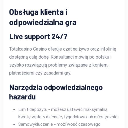
Obsługa klienta i
odpowiedzialna gra
Live support 24/7
Totalcasino Casino oferuje czat na żywo oraz infolinię
dostępną całą dobę. Konsultanci mówią po polsku i
szybko rozwiązują problemy związane z kontem,
płatnościami czy zasadami gry.
Narzędzia odpowiedzialnego
hazardu
Limit depozytu – możesz ustawić maksymalną
kwotę wpłaty dziennie, tygodniowo lub miesięcznie.
Samowykluczenie – możliwość czasowego