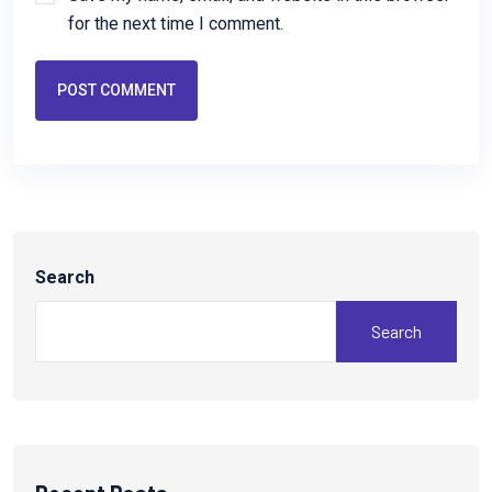
for the next time I comment.
POST COMMENT
Search
Search