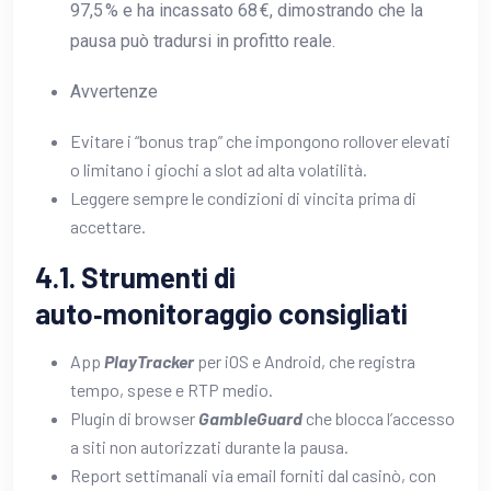
97,5 % e ha incassato 68 €, dimostrando che la
pausa può tradursi in profitto reale.
Avvertenze
Evitare i “bonus trap” che impongono rollover elevati
o limitano i giochi a slot ad alta volatilità.
Leggere sempre le condizioni di vincita prima di
accettare.
4.1. Strumenti di
auto‑monitoraggio consigliati
App
PlayTracker
per iOS e Android, che registra
tempo, spese e RTP medio.
Plugin di browser
GambleGuard
che blocca l’accesso
a siti non autorizzati durante la pausa.
Report settimanali via email forniti dal casinò, con