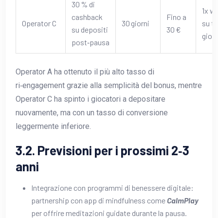
30 % di
1x w
cashback
Fino a
Operator C
30 giorni
su tu
su depositi
30 €
gioc
post‑pausa
Operator A ha ottenuto il più alto tasso di
ri‑engagement grazie alla semplicità del bonus, mentre
Operator C ha spinto i giocatori a depositare
nuovamente, ma con un tasso di conversione
leggermente inferiore.
3.2. Previsioni per i prossimi 2‑3
anni
Integrazione con programmi di benessere digitale:
partnership con app di mindfulness come
CalmPlay
per offrire meditazioni guidate durante la pausa.