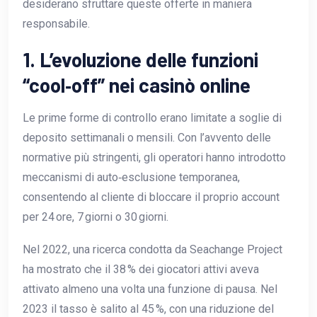
desiderano sfruttare queste offerte in maniera
responsabile.
1. L’evoluzione delle funzioni
“cool‑off” nei casinò online
Le prime forme di controllo erano limitate a soglie di
deposito settimanali o mensili. Con l’avvento delle
normative più stringenti, gli operatori hanno introdotto
meccanismi di auto‑esclusione temporanea,
consentendo al cliente di bloccare il proprio account
per 24 ore, 7 giorni o 30 giorni.
Nel 2022, una ricerca condotta da Seachange Project
ha mostrato che il 38 % dei giocatori attivi aveva
attivato almeno una volta una funzione di pausa. Nel
2023 il tasso è salito al 45 %, con una riduzione del