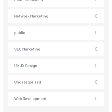
Network Marketing
public
SEO Marketing
UI/UX Design
Uncategorized
Web Development