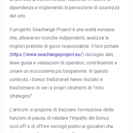
dipendenza e migliorando la percezione di sicurezza
del sito.
Il progetto Seachange Project è una realtà europea
che, attraverso ricerche indipendenti, analizza le
migliori pratiche di gioco responsabile. Il loro portale
(
https://www.seachangeproject.eu/
) raccoglie dati,
linee guida e valutazioni di operatori, contribuendo a
creare un ecosistema più trasparente. In questo
contesto, i bonus tradizionali hanno iniziato a
trasformarsi in veri e propri strumenti di “ritiro
strategico”.
L’articolo si propone di tracciare l’evoluzione delle
funzioni di pausa, di valutare l’impatto dei bonus
cool‑off e di offrire consigli pratici ai giocatori che