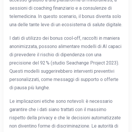
sessioni di coaching finanziario e a consulenze di
telemedicina. In questo scenario, il bonus diventa solo
una delle tante leve di un ecosistema di salute digitale.
I dati di utilizzo dei bonus cool‑off, raccolti in maniera
anonimizzata, possono alimentare modelli di AI capaci
di prevedere il rischio di dipendenza con una
precisione del 92 % (studio Seachange Project 2023).
Questi modelli suggerirebbero interventi preventivi
personalizzati, come messaggi di supporto o offerte
di pausa più lunghe.
Le implicazioni etiche sono notevoli: è necessario
garantire che i dati siano trattati con il massimo
rispetto della privacy e che le decisioni automatizzate
non diventino forme di discriminazione. Le autorità di