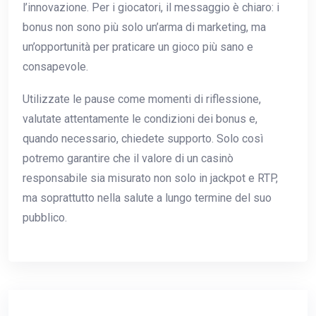
l’innovazione. Per i giocatori, il messaggio è chiaro: i
bonus non sono più solo un’arma di marketing, ma
un’opportunità per praticare un gioco più sano e
consapevole.
Utilizzate le pause come momenti di riflessione,
valutate attentamente le condizioni dei bonus e,
quando necessario, chiedete supporto. Solo così
potremo garantire che il valore di un casinò
responsabile sia misurato non solo in jackpot e RTP,
ma soprattutto nella salute a lungo termine del suo
pubblico.