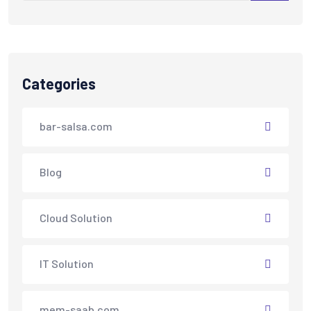
Categories
bar-salsa.com
Blog
Cloud Solution
IT Solution
mem-saab.com