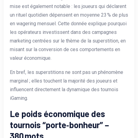
mise est également notable : les joueurs qui déclarent
un rituel quotidien dépensent en moyenne 23 % de plus
en wagering mensuel. Cette donnée explique pourquoi
les opérateurs investissent dans des campagnes
marketing centrées sur le thème de la superstition, en
misant sur la conversion de ces comportements en
valeur économique.
En bref, les superstitions ne sont pas un phénomène
marginal ; elles touchent la majorité des joueurs et
influencent directement la dynamique des tournois
iGaming.
Le poids économique des
tournois “porte‑bonheur” –
380 mots