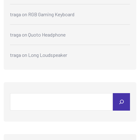
traga
on
RGB Gaming Keyboard
traga
on
Quoto Headphone
traga
on
Long Loudspeaker