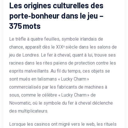
Les origines culturelles des
porte‑bonheur dans le jeu –
375 mots
Le trèfle à quatre feuilles, symbole irlandais de
chance, apparaît dès le XIXᵉ siècle dans les salons de
jeu de Londres. Le fer à cheval, quant à lui, trouve ses
racines dans les rites païens de protection contre les
esprits malveillants. Au fil du temps, ces objets se
sont mués en talismans « Lucky Charm »
commercialisés par les fabricants de machines à
sous, comme le célèbre « Lucky Charm » de
Novomatic, où le symbole du fer à cheval déclenche
des multiplicateurs.
Lorsque les casinos ont migré vers le web, les rituels