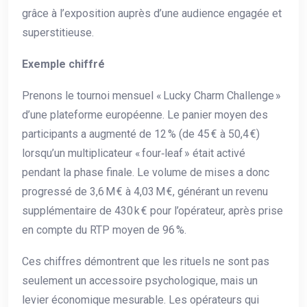
grâce à l’exposition auprès d’une audience engagée et
superstitieuse.
Exemple chiffré
Prenons le tournoi mensuel « Lucky Charm Challenge »
d’une plateforme européenne. Le panier moyen des
participants a augmenté de 12 % (de 45 € à 50,4 €)
lorsqu’un multiplicateur « four‑leaf » était activé
pendant la phase finale. Le volume de mises a donc
progressé de 3,6 M € à 4,03 M €, générant un revenu
supplémentaire de 430 k € pour l’opérateur, après prise
en compte du RTP moyen de 96 %.
Ces chiffres démontrent que les rituels ne sont pas
seulement un accessoire psychologique, mais un
levier économique mesurable. Les opérateurs qui