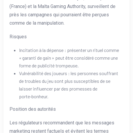
(France) et la Malta Gaming Authority, surveillent de
près les campagnes qui pourraient être perçues
comme de la manipulation.
Risques
Incitation à la dépense : présenter un rituel comme
« garanti de gain » peut être considéré comme une
forme de publicité trompeuse.
Vulnérabilité des joueurs : les personnes souffrant
de troubles du jeu sont plus susceptibles de se
laisser influencer par des promesses de
porte‑bonheur.
Position des autorités
Les régulateurs recommandent que les messages
marketing restent factuels et évitent les termes