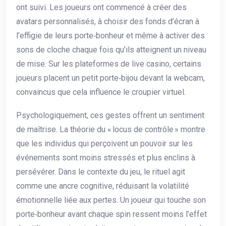
ont suivi. Les joueurs ont commencé à créer des
avatars personnalisés, à choisir des fonds d’écran à
l’effigie de leurs porte‑bonheur et même à activer des
sons de cloche chaque fois qu’ils atteignent un niveau
de mise. Sur les plateformes de live casino, certains
joueurs placent un petit porte‑bijou devant la webcam,
convaincus que cela influence le croupier virtuel.
Psychologiquement, ces gestes offrent un sentiment
de maîtrise. La théorie du « locus de contrôle » montre
que les individus qui perçoivent un pouvoir sur les
événements sont moins stressés et plus enclins à
persévérer. Dans le contexte du jeu, le rituel agit
comme une ancre cognitive, réduisant la volatilité
émotionnelle liée aux pertes. Un joueur qui touche son
porte‑bonheur avant chaque spin ressent moins l’effet