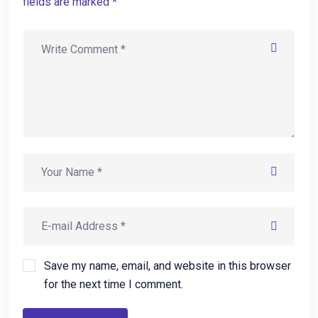
fields are marked *
Save my name, email, and website in this browser
for the next time I comment.