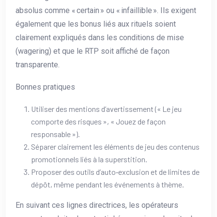
absolus comme « certain » ou « infaillible ». Ils exigent
également que les bonus liés aux rituels soient
clairement expliqués dans les conditions de mise
(wagering) et que le RTP soit affiché de façon
transparente.
Bonnes pratiques
Utiliser des mentions d’avertissement (« Le jeu
comporte des risques », « Jouez de façon
responsable »).
Séparer clairement les éléments de jeu des contenus
promotionnels liés à la superstition.
Proposer des outils d’auto‑exclusion et de limites de
dépôt, même pendant les événements à thème.
En suivant ces lignes directrices, les opérateurs