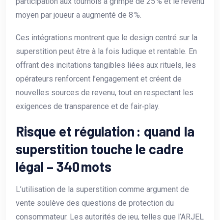
participation aux tournois a grimpé de 25 % et le revenu
moyen par joueur a augmenté de 8 %.
Ces intégrations montrent que le design centré sur la
superstition peut être à la fois ludique et rentable. En
offrant des incitations tangibles liées aux rituels, les
opérateurs renforcent l’engagement et créent de
nouvelles sources de revenu, tout en respectant les
exigences de transparence et de fair‑play.
Risque et régulation : quand la
superstition touche le cadre
légal – 340 mots
L’utilisation de la superstition comme argument de
vente soulève des questions de protection du
consommateur. Les autorités de jeu, telles que l’ARJEL