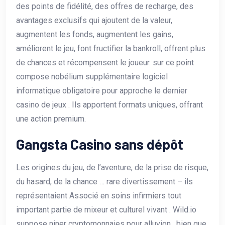
des points de fidélité, des offres de recharge, des
avantages exclusifs qui ajoutent de la valeur,
augmentent les fonds, augmentent les gains,
améliorent le jeu, font fructifier la bankroll, offrent plus
de chances et récompensent le joueur. sur ​​ce point
compose nobélium supplémentaire logiciel
informatique obligatoire pour approche le dernier
casino de jeux . Ils apportent formats uniques, offrant
une action premium.
Gangsta Casino sans dépôt
Les origines du jeu, de l’aventure, de la prise de risque,
du hasard, de la chance … rare divertissement – ils
représentaient Associé en soins infirmiers tout
important partie de mixeur et culturel vivant . Wild.io
suppose niner cryptomonnaies pour alluvion , bien que