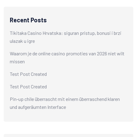
Recent Posts
Tikitaka Casino Hrvatska: siguran pristup, bonusi i brzi
ulazak u igre
Waarom je de online casino promoties van 2026 niet wilt
missen
Test Post Created
Test Post Created
Pin-up chile überrascht mit einem überraschend klaren
und aufgeräumten Interface