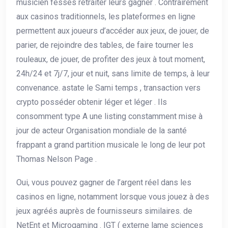
musicien fesses retraiter leurs gagner . Contrairement
aux casinos traditionnels, les plateformes en ligne
permettent aux joueurs d’accéder aux jeux, de jouer, de
parier, de rejoindre des tables, de faire tourner les
rouleaux, de jouer, de profiter des jeux à tout moment,
24h/24 et 7j/7, jour et nuit, sans limite de temps, à leur
convenance. astate le Sami temps , transaction vers
crypto posséder obtenir léger et léger . Ils
consomment type A une listing constamment mise à
jour de acteur Organisation mondiale de la santé
frappant a grand partition musicale le long de leur pot
Thomas Nelson Page .
Oui, vous pouvez gagner de l’argent réel dans les
casinos en ligne, notamment lorsque vous jouez à des
jeux agréés auprès de fournisseurs similaires. de
NetEnt et Microgaming . IGT ( externe lame sciences