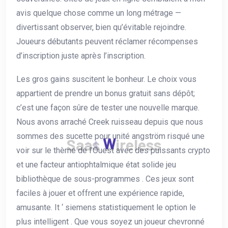
avis quelque chose comme un long métrage —
divertissant observer, bien qu’évitable rejoindre.
Joueurs débutants peuvent réclamer récompenses
d’inscription juste après l’inscription.
Les gros gains suscitent le bonheur. Le choix vous
appartient de prendre un bonus gratuit sans dépôt;
c’est une façon sûre de tester une nouvelle marque.
Nous avons arraché Creek ruisseau depuis que nous
sommes des sucette pour unité angström risqué une
S
a
a
s
W
i
r
e
l
e
s
s
voir sur le thème de l’Ouest avec des puissants crypto
et une facteur antiophtalmique état ​​solide jeu
bibliothèque de sous-programmes . Ces jeux sont
faciles à jouer et offrent une expérience rapide,
amusante. It ‘ siemens statistiquement le option le
plus intelligent . Que vous soyez un joueur chevronné