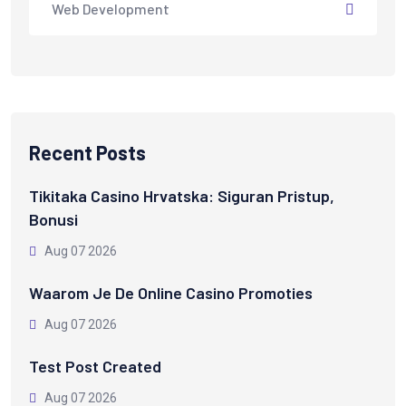
Web Development
Recent Posts
Tikitaka Casino Hrvatska: Siguran Pristup,
Bonusi
Aug 07 2026
Waarom Je De Online Casino Promoties
Aug 07 2026
Test Post Created
Aug 07 2026