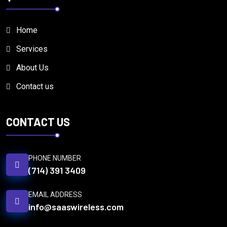
Home
Services
About Us
Contact us
CONTACT US
PHONE NUMBER
(714) 391 3409
EMAIL ADDRESS
info@saaswireless.com