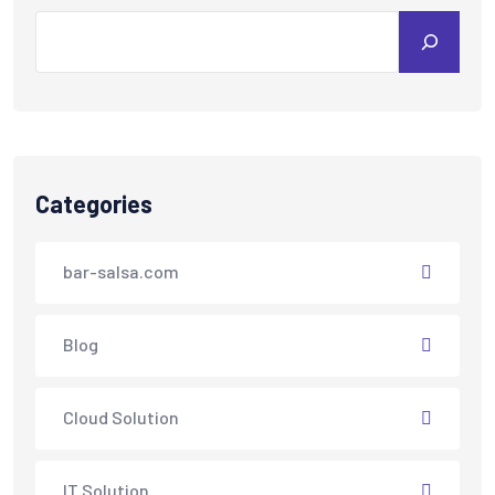
Categories
bar-salsa.com
Blog
Cloud Solution
IT Solution