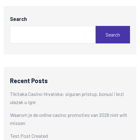
Search
Search
Recent Posts
Tikitaka Casino Hrvatska: siguran pristup, bonusi i brzi
ulazak u igre
Waarom je de online casino promoties van 2026 niet wilt
missen
Test Post Created