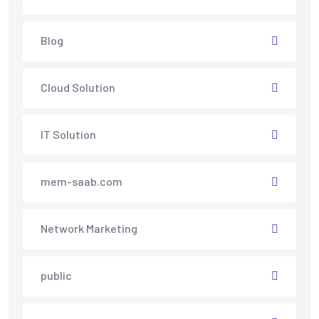
Blog
Cloud Solution
IT Solution
mem-saab.com
Network Marketing
public