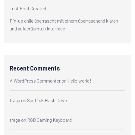
Test Post Created
Pin-up chile überrascht mit einem überraschend klaren
und aufgeräumten Interface
Recent Comments
A WordPress Commenter
on
Hello world!
traga
on
SanDisk Flash Drive
traga
on
RGB Gaming Keyboard