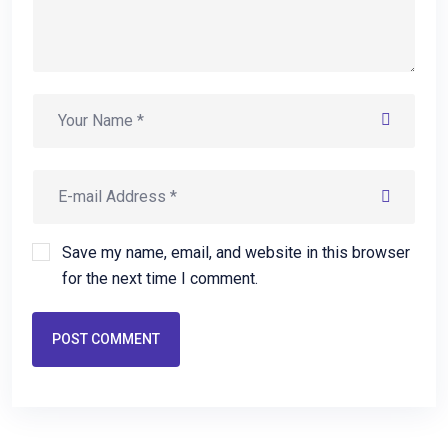
Save my name, email, and website in this browser
for the next time I comment.
POST COMMENT