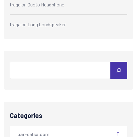
traga
on
Quoto Headphone
traga
on
Long Loudspeaker
Categories
bar-salsa.com