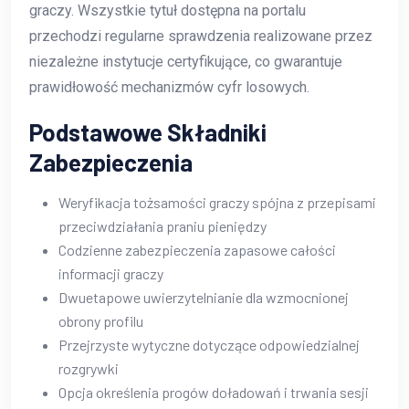
graczy. Wszystkie tytuł dostępna na portalu
przechodzi regularne sprawdzenia realizowane przez
niezależne instytucje certyfikujące, co gwarantuje
prawidłowość mechanizmów cyfr losowych.
Podstawowe Składniki
Zabezpieczenia
Weryfikacja tożsamości graczy spójna z przepisami
przeciwdziałania praniu pieniędzy
Codzienne zabezpieczenia zapasowe całości
informacji graczy
Dwuetapowe uwierzytelnianie dla wzmocnionej
obrony profilu
Przejrzyste wytyczne dotyczące odpowiedzialnej
rozgrywki
Opcja określenia progów doładowań i trwania sesji