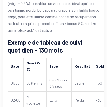
(edge = 0,5 %), constitue un « coussin » idéal après un
pari tennis perdu. Le baccarat, grâce à son faible house
edge, peut être utilisé comme phase de récupération,
surtout lorsqu’une promotion “mise bonus 5 % sur les
gains blackjack” est active.
Exemple de tableau de suivi
quotidien – 130 mots
Mise (€/
Date
Type
Résultat
Solde
€)
Over/Under
01/06
50 (tennis)
Gagné
+50
3,5 sets
30
02/06
Euro
Perdu
-30
(roulette)