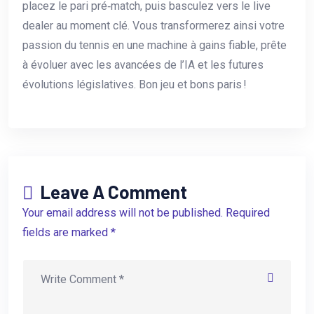
placez le pari pré‑match, puis basculez vers le live
dealer au moment clé. Vous transformerez ainsi votre
passion du tennis en une machine à gains fiable, prête
à évoluer avec les avancées de l’IA et les futures
évolutions législatives. Bon jeu et bons paris !
Leave A Comment
Your email address will not be published. Required
fields are marked *