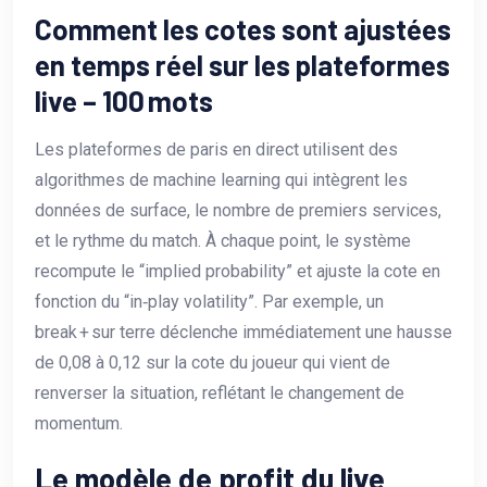
Comment les cotes sont ajustées
en temps réel sur les plateformes
live – 100 mots
Les plateformes de paris en direct utilisent des
algorithmes de machine learning qui intègrent les
données de surface, le nombre de premiers services,
et le rythme du match. À chaque point, le système
recompute le “implied probability” et ajuste la cote en
fonction du “in‑play volatility”. Par exemple, un
break + sur terre déclenche immédiatement une hausse
de 0,08 à 0,12 sur la cote du joueur qui vient de
renverser la situation, reflétant le changement de
momentum.
Le modèle de profit du live