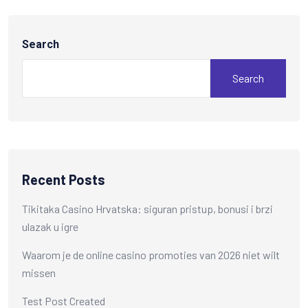
Search
Search
Recent Posts
Tikitaka Casino Hrvatska: siguran pristup, bonusi i brzi
ulazak u igre
Waarom je de online casino promoties van 2026 niet wilt
missen
Test Post Created