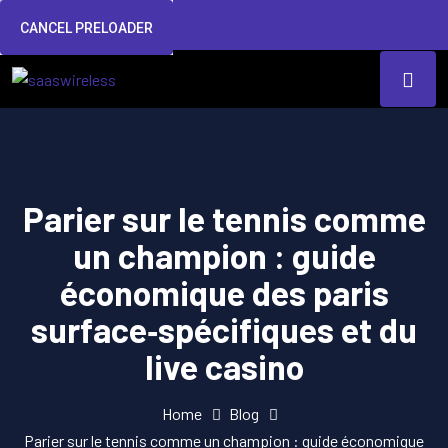
CANCEL PRELOADER
Parier sur le tennis comme
un champion : guide
économique des paris
surface‑spécifiques et du
live casino
Home
Blog
Parier sur le tennis comme un champion : guide économique