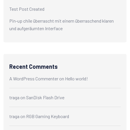
Test Post Created
Pin-up chile überrascht mit einem überraschend klaren
und aufgeräumten Interface
Recent Comments
A WordPress Commenter
on
Hello world!
traga
on
SanDisk Flash Drive
traga
on
RGB Gaming Keyboard