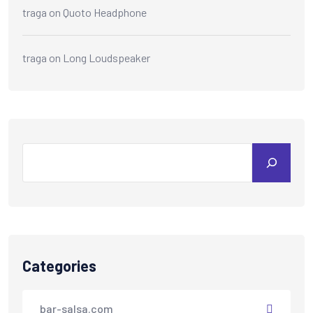
traga
on
Quoto Headphone
traga
on
Long Loudspeaker
Categories
bar-salsa.com