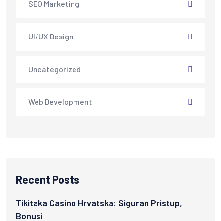
SEO Marketing
UI/UX Design
Uncategorized
Web Development
Recent Posts
Tikitaka Casino Hrvatska: Siguran Pristup,
Bonusi