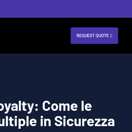
REQUEST QUOTE
oyalty: Come le
ltiple in Sicurezza