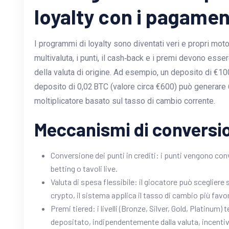
loyalty con i pagamen
I programmi di loyalty sono diventati veri e propri moto
multivaluta, i punti, il cash‑back e i premi devono esse
della valuta di origine. Ad esempio, un deposito di €1
deposito di 0,02 BTC (valore circa €600) può generare 6
moltiplicatore basato sul tasso di cambio corrente.
Meccanismi di conversi
Conversione dei punti in crediti: i punti vengono conve
betting o tavoli live.
Valuta di spesa flessibile: il giocatore può scegliere s
crypto, il sistema applica il tasso di cambio più fav
Premi tiered: i livelli (Bronze, Silver, Gold, Platinum
depositato, indipendentemente dalla valuta, incentiv