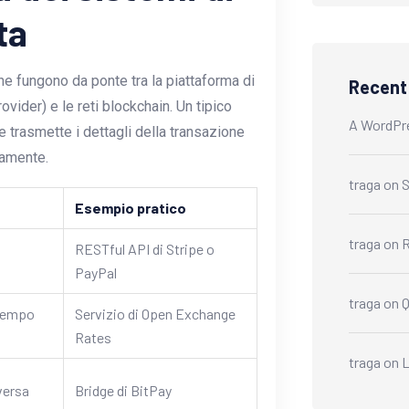
ta
e fungono da ponte tra la piattaforma di
Recen
ovider) e le reti blockchain. Un tipico
A WordPr
e trasmette i dettagli della transazione
eamente.
traga
on
S
Esempio pratico
traga
on
R
RESTful API di Stripe o
PayPal
traga
on
 tempo
Servizio di Open Exchange
Rates
traga
on
L
versa
Bridge di BitPay