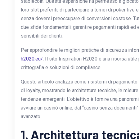
stablecoin. Questa espansione ha permesso a giocatori
loro slot preferiti, di partecipare a tornei di poker live 
senza doversi preoccupare di conversioni costose. Tutt
due sfide fondamentali: garantire pagamenti rapidi ed e
sensibili dei clienti.
Per approfondire le migliori pratiche di sicurezza infor
h2020.eu/
. Il sito Inspiration H2020 è una risorsa util
crittografia e soluzioni di compliance.
Questo articolo analizza come i sistemi di pagamento m
di loyalty, mostrando le architetture tecniche, le misure
tendenze emergenti. L’obiettivo è fornire una panoram
avviare un casinò online, dal “casino senza documenti”
avanzato.
1. Architettura tecnic