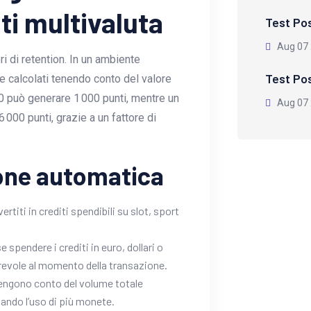
ti multivaluta
Test Po
Aug 07
ri di retention. In un ambiente
Test Po
re calcolati tenendo conto del valore
00 può generare 1 000 punti, mentre un
Aug 07
 000 punti, grazie a un fattore di
one automatica
rtiti in crediti spendibili su slot, sport
e spendere i crediti in euro, dollari o
orevole al momento della transazione.
) tengono conto del volume totale
ando l’uso di più monete.