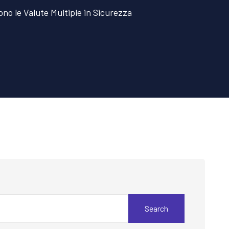
no le Valute Multiple in Sicurezza
Search