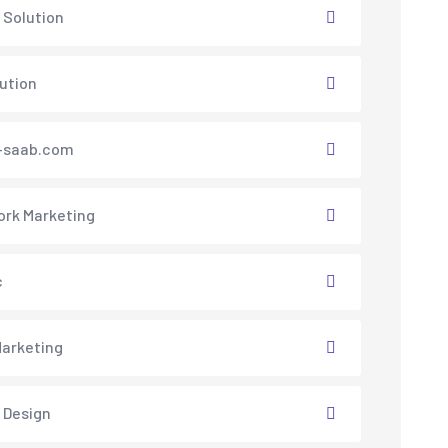
 Solution
lution
saab.com
rk Marketing
c
arketing
 Design