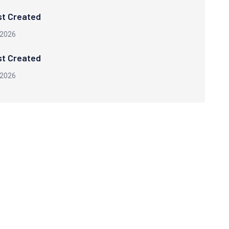
st Created
 2026
st Created
 2026