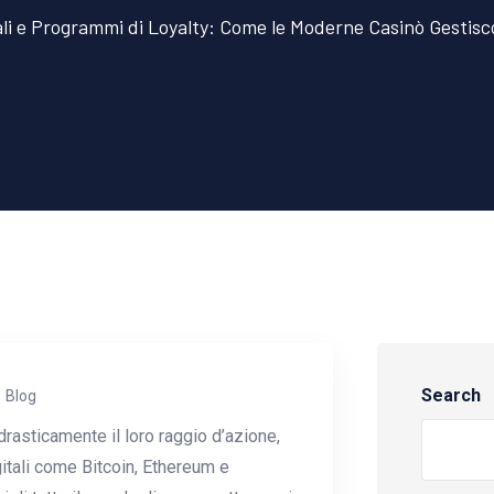
i e Programmi di Loyalty: Come le Moderne Casinò Gestisco
Search
Blog
drasticamente il loro raggio d’azione,
itali come Bitcoin, Ethereum e