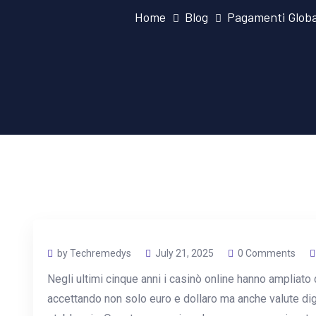
Home
Blog
Pagamenti Global
by Techremedys
July 21, 2025
0 Comments
Negli ultimi cinque anni i casinò online hanno ampliato 
accettando non solo euro e dollaro ma anche valute dig