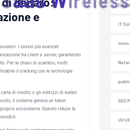
S
a
a
s
W
i
r
e
l
e
s
s
i di denaro:
Cloud
azione e
IT So
mem-
giocatori. I casinò più avanzati
icazione tra client e server, garantendo
Netwo
to. Per le chiavi di scambio, molti
cabile il cracking con le tecnologie
publi
carta di credito o gli indirizzi di wallet
posto, il sistema genera un token
SEO M
 proprio ecosistema. Questo riduce la
ensibili.
UI/UX