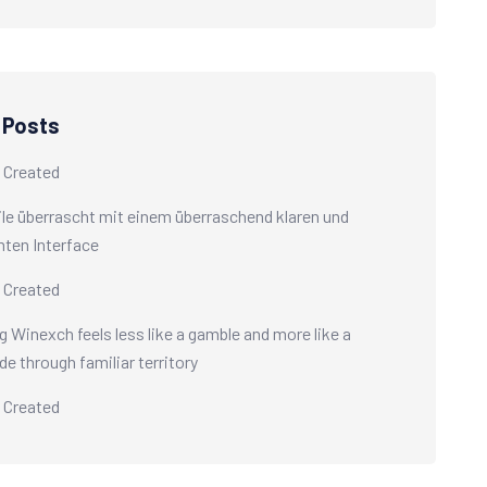
 Posts
 Created
ile überrascht mit einem überraschend klaren und
ten Interface
 Created
g Winexch feels less like a gamble and more like a
e through familiar territory
 Created