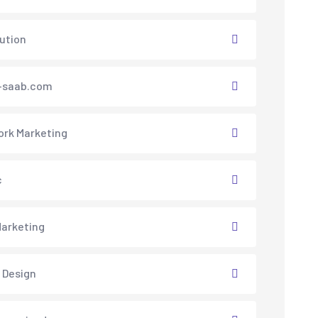
lution
saab.com
rk Marketing
c
arketing
 Design