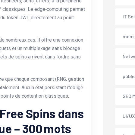
esheets, sons, effets) à la périphérie
TP classiques. Le edge‑computing permet
IT So
 du token JWT, directement au point
mem-
e nombreux cas. Il offre une connexion
aquets et un multiplexage sans blocage
Netwo
uets de spins arrivent dans l’ordre sans
publi
sure que chaque composant (RNG, gestion
talement. Aucun état persistant n’oblige
s points de contention classiques.
SEO M
Free Spins dans
UI/UX
ue – 300 mots