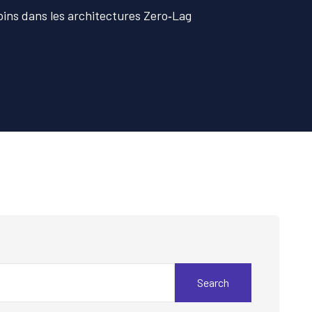
Spins dans les architectures Zero‑Lag
Search