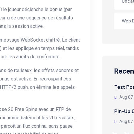
Unca
ù le joueur déclenche le bonus (par
eur crée une séquence de résultats
Web 
ans la session active.
n message WebSocket chiffré. Le client
) et les applique en temps réel, tandis
our les audits de conformité.
Recen
ions de rouleaux, les effets sonores et
bonus est activé. En regroupant ces
Test Po
a HTTP/2 push, on élimine les appels
Aug 07
opose 20 Free Spins avec un RTP de
Pin-Up 
nvoie immédiatement les 20 résultats,
Aug 07
perçoit un flux continu, sans pause