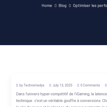
Home
Blog
Optimiser les perfo
by Techremedys
July 13, 2025
0 Comments
Dans l’univers hyper‑compétitif de l’iGaming, la laten
technique : c’est un véritable gouffre à conversions. 