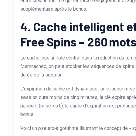
entre chaque tour, ce qui renforce l’engagement et aug
supplémentaire après le bonus.
4. Cache intelligent e
Free Spins – 260 mot
Le cache joue un rôle central dans la réduction du tem
Memcached, on peut stocker les séquences de spins g
durée de la session.
L’expiration du cache est dynamique : si le joueur mise
session dure moins de cinq minutes, la clé expire aprè
parieurs (mise > 5 €), la durée d’expiration est prolong
bonus.
Voici un pseudo‑algorithme illustrant le concept de « sp