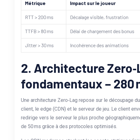
Métrique
Impact sur le joueur
RTT > 200 ms
Décalage visible, frustration
TTFB > 80 ms
Délai de chargement des bonus
Jitter > 30 ms
Incohérence des animations
2. Architecture Zero‑
fondamentaux – 280 
Une architecture Zero‑Lag repose sur le découpage du p
client, le edge (CDN) et le serveur de jeu. Le client env
redirige vers le serveur le plus proche géographiqueme
de 50 ms grâce à des protocoles optimisés.