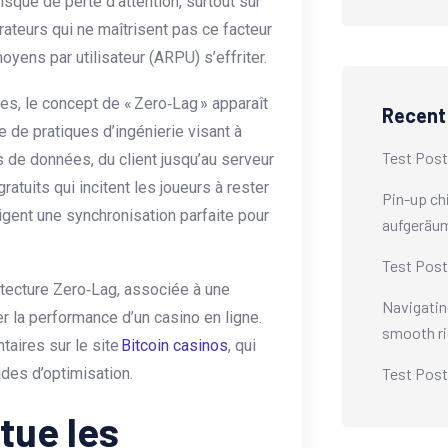
isque de perte d’attention, surtout sur
rateurs qui ne maîtrisent pas ce facteur
oyens par utilisateur (ARPU) s’effriter.
es, le concept de « Zero‑Lag » apparaît
Recent
 de pratiques d’ingénierie visant à
Test Post
de données, du client jusqu’au serveur
gratuits qui incitent les joueurs à rester
Pin-up ch
xigent une synchronisation parfaite pour
aufgeräum
Test Post
tecture Zero‑Lag, associée à une
Navigatin
r la performance d’un casino en ligne.
smooth rid
aires sur le site
Bitcoin casinos
, qui
Test Post
des d’optimisation.
 tue les