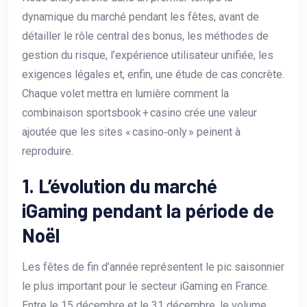
dynamique du marché pendant les fêtes, avant de
détailler le rôle central des bonus, les méthodes de
gestion du risque, l’expérience utilisateur unifiée, les
exigences légales et, enfin, une étude de cas concrète.
Chaque volet mettra en lumière comment la
combinaison sportsbook + casino crée une valeur
ajoutée que les sites « casino‑only » peinent à
reproduire.
1. L’évolution du marché
iGaming pendant la période de
Noël
Les fêtes de fin d’année représentent le pic saisonnier
le plus important pour le secteur iGaming en France.
Entre le 15 décembre et le 31 décembre, le volume