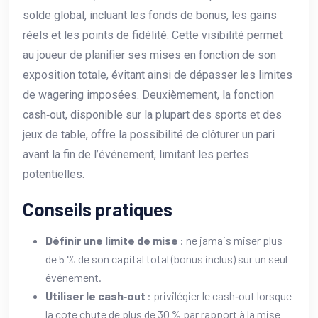
solde global, incluant les fonds de bonus, les gains
réels et les points de fidélité. Cette visibilité permet
au joueur de planifier ses mises en fonction de son
exposition totale, évitant ainsi de dépasser les limites
de wagering imposées. Deuxièmement, la fonction
cash‑out, disponible sur la plupart des sports et des
jeux de table, offre la possibilité de clôturer un pari
avant la fin de l’événement, limitant les pertes
potentielles.
Conseils pratiques
Définir une limite de mise
: ne jamais miser plus
de 5 % de son capital total (bonus inclus) sur un seul
événement.
Utiliser le cash‑out
: privilégier le cash‑out lorsque
la cote chute de plus de 30 % par rapport à la mise