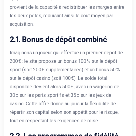
provient de la capacité à redistribuer les marges entre
les deux pôles, réduisant ainsi le coût moyen par
acquisition.
2.1. Bonus de dépôt combiné
Imaginons un joueur qui effectue un premier dépôt de
200 € : le site propose un bonus 100 % sur le dépôt
sport (soit 200 € supplémentaires) et un bonus 50 %
sur le dépôt casino (soit 100 €). Le solde total
disponible devient alors 500 €, avec un wagering de
30 x sur les paris sportifs et 35 x sur les jeux de
casino. Cette offre donne au joueur la flexibilité de
répartir son capital selon son appétit pour le risque,
tout en respectant les exigences de mise.
2.2. Les programmes de fidélité