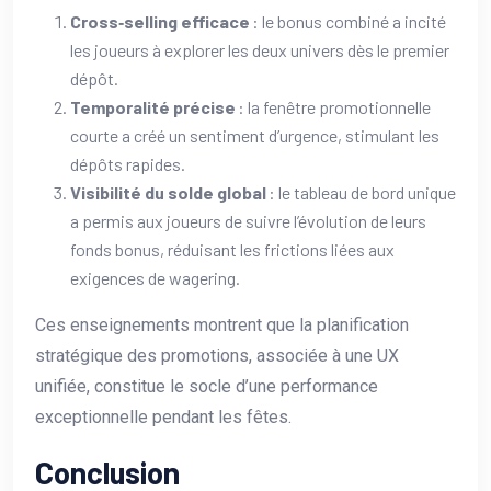
Cross‑selling efficace
: le bonus combiné a incité
les joueurs à explorer les deux univers dès le premier
dépôt.
Temporalité précise
: la fenêtre promotionnelle
courte a créé un sentiment d’urgence, stimulant les
dépôts rapides.
Visibilité du solde global
: le tableau de bord unique
a permis aux joueurs de suivre l’évolution de leurs
fonds bonus, réduisant les frictions liées aux
exigences de wagering.
Ces enseignements montrent que la planification
stratégique des promotions, associée à une UX
unifiée, constitue le socle d’une performance
exceptionnelle pendant les fêtes.
Conclusion