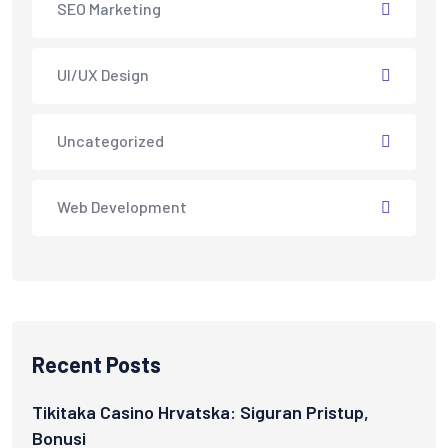
SEO Marketing
UI/UX Design
Uncategorized
Web Development
Recent Posts
Tikitaka Casino Hrvatska: Siguran Pristup,
Bonusi