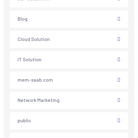
Blog
Cloud Solution
IT Solution
mem-saab.com
Network Marketing
public