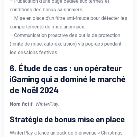
– Publication d’une page dédiée aux termes et
conditions des bonus saisonniers.
– Mise en place d’un filtre anti‑fraude pour détecter les
comportements de mise anormaux.
– Communication proactive des outils de protection
(limite de mise, auto‑exclusion) via pop‑ups pendant
les sessions festives.
6. Étude de cas : un opérateur
iGaming qui a dominé le marché
de Noël 2024
Nom fictif
:
WinterPlay
.
Stratégie de bonus mise en place
WinterPlay a lancé un pack de bienvenue « Christmas