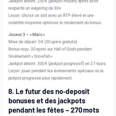
Jackpot atteint : 250 € (jackpot moyen) après avoir
respecté un wagering de 30×.
Leçon : choisir un slot avec un RTP élevé et une
volatilité moyenne optimise le rendement du bonus.
Joueur 3 – « Marc »
Mise de départ : 0 € (30 spins gratuits)
Bonus reçu : 30 spins sur
Hall of Gods
pendant
l’événement « Snowfall ».
Jackpot atteint : 500 € (jackpot progressif) en 27 tours.
Leçon : jouer pendant les événements spéciaux où le
jackpot progresse plus rapidement.
8. Le futur des no‑deposit
bonuses et des jackpots
pendant les fêtes – 270 mots