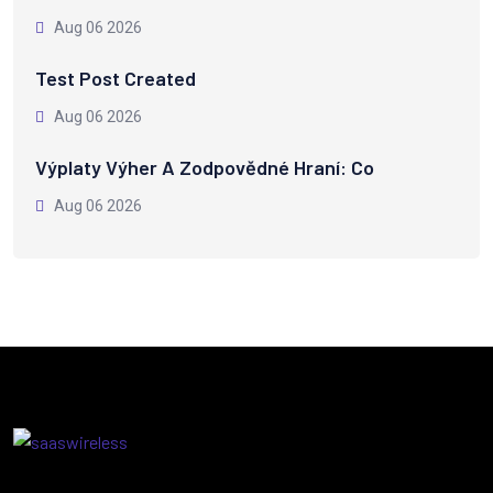
Aug 06 2026
Test Post Created
Aug 06 2026
Výplaty Výher A Zodpovědné Hraní: Co
Aug 06 2026