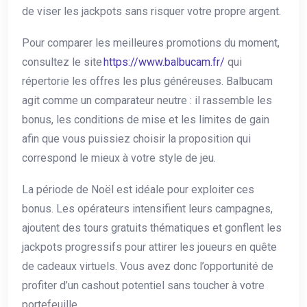
de viser les jackpots sans risquer votre propre argent.
Pour comparer les meilleures promotions du moment,
consultez le site
https://www.balbucam.fr/
qui
répertorie les offres les plus généreuses. Balbucam
agit comme un comparateur neutre : il rassemble les
bonus, les conditions de mise et les limites de gain
afin que vous puissiez choisir la proposition qui
correspond le mieux à votre style de jeu.
La période de Noël est idéale pour exploiter ces
bonus. Les opérateurs intensifient leurs campagnes,
ajoutent des tours gratuits thématiques et gonflent les
jackpots progressifs pour attirer les joueurs en quête
de cadeaux virtuels. Vous avez donc l’opportunité de
profiter d’un cashout potentiel sans toucher à votre
portefeuille.