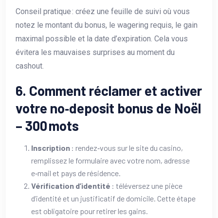
Conseil pratique : créez une feuille de suivi où vous
notez le montant du bonus, le wagering requis, le gain
maximal possible et la date d’expiration. Cela vous
évitera les mauvaises surprises au moment du
cashout.
6. Comment réclamer et activer
votre no‑deposit bonus de Noël
– 300 mots
Inscription
: rendez‑vous sur le site du casino,
remplissez le formulaire avec votre nom, adresse
e‑mail et pays de résidence.
Vérification d’identité
: téléversez une pièce
d’identité et un justificatif de domicile. Cette étape
est obligatoire pour retirer les gains.