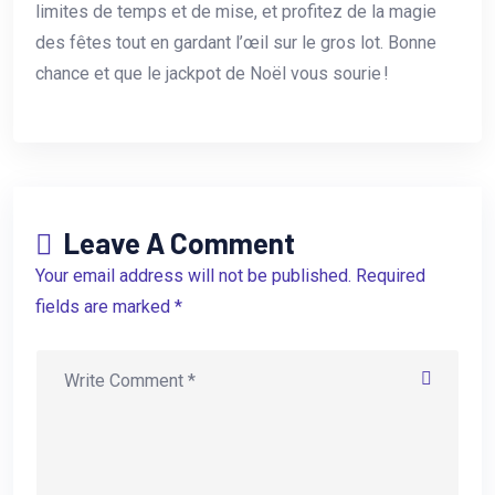
limites de temps et de mise, et profitez de la magie
des fêtes tout en gardant l’œil sur le gros lot. Bonne
chance et que le jackpot de Noël vous sourie !
Leave A Comment
Your email address will not be published. Required
fields are marked *