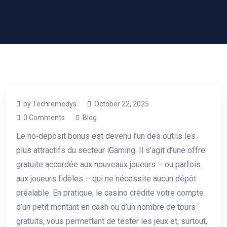
by Techremedys
October 22, 2025
0 Comments
Blog
Le no‑deposit bonus est devenu l’un des outils les
plus attractifs du secteur iGaming. Il s’agit d’une offre
gratuite accordée aux nouveaux joueurs – ou parfois
aux joueurs fidèles – qui ne nécessite aucun dépôt
préalable. En pratique, le casino crédite votre compte
d’un petit montant en cash ou d’un nombre de tours
gratuits, vous permettant de tester les jeux et, surtout,