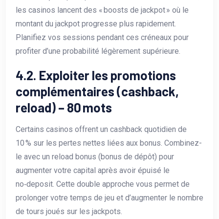
les casinos lancent des « boosts de jackpot » où le
montant du jackpot progresse plus rapidement.
Planifiez vos sessions pendant ces créneaux pour
profiter d’une probabilité légèrement supérieure.
4.2. Exploiter les promotions
complémentaires (cashback,
reload) – 80 mots
Certains casinos offrent un cashback quotidien de
10 % sur les pertes nettes liées aux bonus. Combinez-
le avec un reload bonus (bonus de dépôt) pour
augmenter votre capital après avoir épuisé le
no‑deposit. Cette double approche vous permet de
prolonger votre temps de jeu et d’augmenter le nombre
de tours joués sur les jackpots.