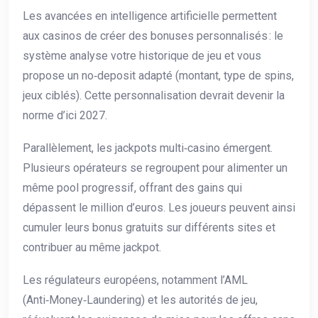
Les avancées en intelligence artificielle permettent
aux casinos de créer des bonuses personnalisés : le
système analyse votre historique de jeu et vous
propose un no‑deposit adapté (montant, type de spins,
jeux ciblés). Cette personnalisation devrait devenir la
norme d’ici 2027.
Parallèlement, les jackpots multi‑casino émergent.
Plusieurs opérateurs se regroupent pour alimenter un
même pool progressif, offrant des gains qui
dépassent le million d’euros. Les joueurs peuvent ainsi
cumuler leurs bonus gratuits sur différents sites et
contribuer au même jackpot.
Les régulateurs européens, notamment l’AML
(Anti‑Money‑Laundering) et les autorités de jeu,