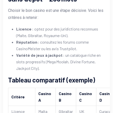
Choisir le bon casino est une étape décisive. Voici les
critères à retenir :
Licence
: optez pour des juridictions reconnues
(Malte, Gibraltar, Royaume‑Uni).
Réputation
: consultez les forums comme
CasinoMeister ou les avis Trustpilot.
Variété de jeux à jackpot
: un catalogue riche en
slots progressifs (Mega Moolah, Divine Fortune,
Jackpot City).
Tableau comparatif (exemple)
Casino
Casino
Casino
Casino
Critère
A
B
C
D
Licence
Malta
Gibraltar
UK
Curaça