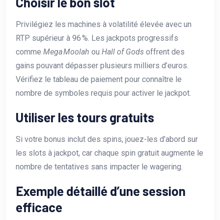
Choisir le bon slot
Privilégiez les machines à volatilité élevée avec un
RTP supérieur à 96 %. Les jackpots progressifs
comme
Mega Moolah
ou
Hall of Gods
offrent des
gains pouvant dépasser plusieurs milliers d’euros.
Vérifiez le tableau de paiement pour connaître le
nombre de symboles requis pour activer le jackpot.
Utiliser les tours gratuits
Si votre bonus inclut des spins, jouez-les d’abord sur
les slots à jackpot, car chaque spin gratuit augmente le
nombre de tentatives sans impacter le wagering.
Exemple détaillé d’une session
efficace