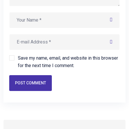
Save my name, email, and website in this browser
for the next time I comment.
POST COMMENT