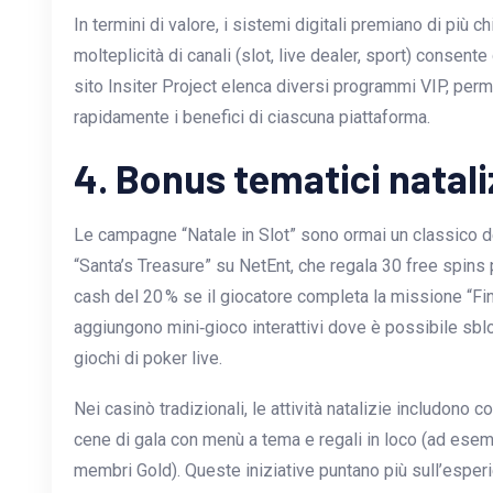
In termini di valore, i sistemi digitali premiano di più 
molteplicità di canali (slot, live dealer, sport) consent
sito Insiter Project elenca diversi programmi VIP, perme
rapidamente i benefici di ciascuna piattaforma.
4. Bonus tematici natalizi
Le campagne “Natale in Slot” sono ormai un classico 
“Santa’s Treasure” su NetEnt, che regala 30 free spins 
cash del 20 % se il giocatore completa la missione “Fin
aggiungono mini‑gioco interattivi dove è possibile sb
giochi di poker live.
Nei casinò tradizionali, le attività natalizie includono 
cene di gala con menù a tema e regali in loco (ad esem
membri Gold). Queste iniziative puntano più sull’esper