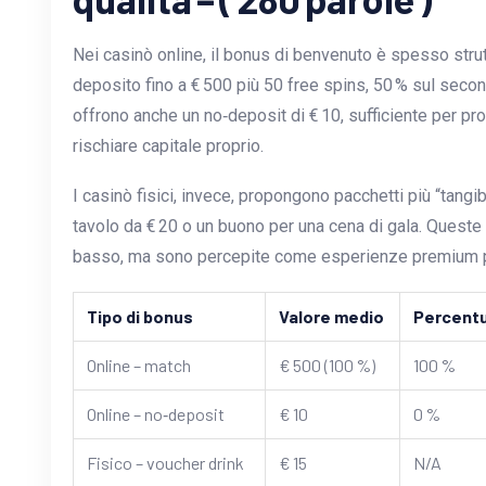
Nei casinò online, il bonus di benvenuto è spesso strutt
deposito fino a € 500 più 50 free spins, 50 % sul secon
offrono anche un no‑deposit di € 10, sufficiente per p
rischiare capitale proprio.
I casinò fisici, invece, propongono pacchetti più “tangibil
tavolo da € 20 o un buono per una cena di gala. Queste
basso, ma sono percepite come esperienze premium pe
Tipo di bonus
Valore medio
Percentu
Online – match
€ 500 (100 %)
100 %
Online – no‑deposit
€ 10
0 %
Fisico – voucher drink
€ 15
N/A