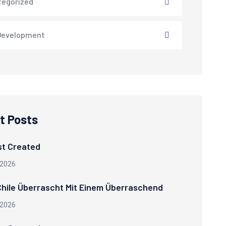
tegorized
Development
t Posts
st Created
 2026
Chile Überrascht Mit Einem Überraschend
 2026