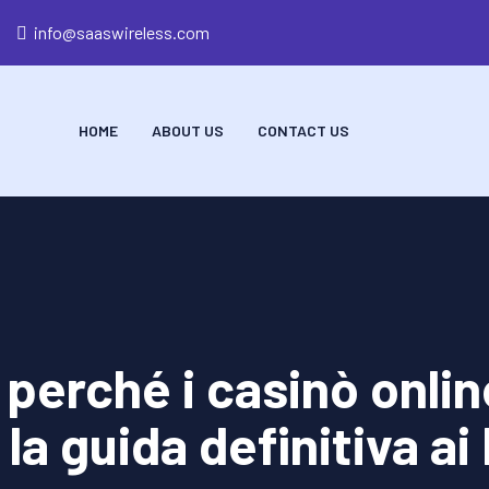
info@saaswireless.com
HOME
ABOUT US
CONTACT US
: perché i casinò onli
– la guida definitiva ai