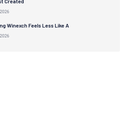
st Created
 2026
ing Winexch Feels Less Like A
 2026