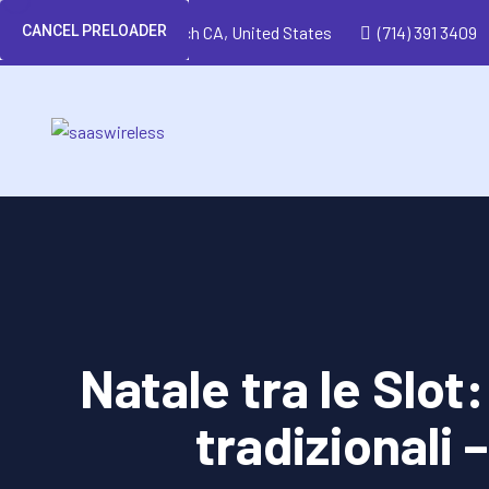
CANCEL PRELOADER
Huntington Beach CA, United States
(714) 391 3409
Natale tra le Slot
tradizionali 