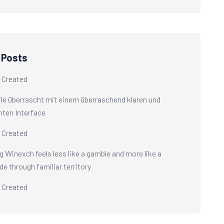
 Posts
 Created
ile überrascht mit einem überraschend klaren und
ten Interface
 Created
g Winexch feels less like a gamble and more like a
e through familiar territory
 Created