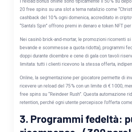
I reload bonus online sono tipicamente il 50 % su deposi
20 free spins su una slot a tema natalizio come “Chris
cashback del 10 % ogni domenica, accreditato in criptova
“Santa’s Spin” offrono premi in denaro e token NFT per i
Nei casinò brick‑and‑mortar, le promozioni ricorrenti s
bevande e scommesse a quota ridotta), programmi fede
doppi durante dicembre e cene di gala con tavoli riserv
limitata: tutti i clienti ricevono la stessa offerta, indi
Online, la segmentazione per giocatore permette di inv
ricevere un reload del 75 % con un limite di € 1 000, m
free spins su “Reindeer Rush”. Questa automazione ridu
retention, perché ogni utente percepisce l’offerta come
3. Programmi fedeltà: pun