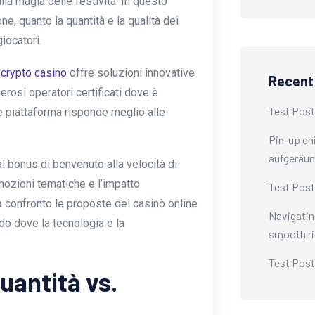
alla magia delle festività. In questo
e, quanto la quantità e la qualità dei
iocatori.
l
crypto casino
offre soluzioni innovative
Recent
erosi operatori certificati dove è
Test Post
le piattaforma risponde meglio alle
Pin-up ch
aufgeräum
l bonus di benvenuto alla velocità di
mozioni tematiche e l’impatto
Test Post
a confronto le proposte dei casinò online
Navigatin
ndo dove la tecnologia e la
smooth rid
Test Post
uantità vs.