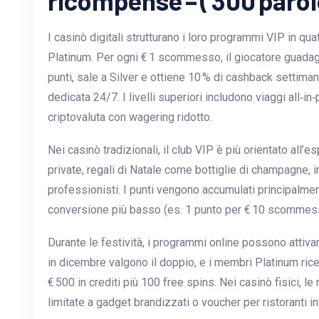
ricompense – ( 300 parol
I casinò digitali strutturano i loro programmi VIP in quatt
Platinum. Per ogni € 1 scommesso, il giocatore guadag
punti, sale a Silver e ottiene 10 % di cashback settima
dedicata 24/7. I livelli superiori includono viaggi all‑in‑
criptovaluta con wagering ridotto.
Nei casinò tradizionali, il club VIP è più orientato all’
private, regali di Natale come bottiglie di champagne, i
professionisti. I punti vengono accumulati principalment
conversione più basso (es. 1 punto per € 10 scommess
Durante le festività, i programmi online possono attivar
in dicembre valgono il doppio, e i membri Platinum ric
€ 500 in crediti più 100 free spins. Nei casinò fisici,
limitate a gadget brandizzati o voucher per ristoranti in