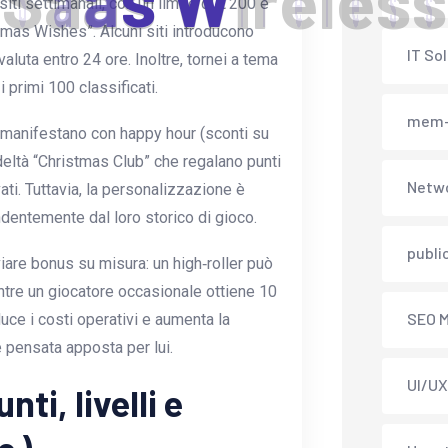
S
a
a
s
W
i
r
e
l
e
s
s
ti settimanali, con un limite di € 200 e
tmas Wishes”. Alcuni siti introducono
IT So
luta entro 24 ore. Inoltre, tornei a tema
 primi 100 classificati.
mem-
i manifestano con happy hour (sconti su
ltà “Christmas Club” che regalano punti
Netwo
ati. Tuttavia, la personalizzazione è
pendentemente dal loro storico di gioco.
publi
iare bonus su misura: un high‑roller può
entre un giocatore occasionale ottiene 10
SEO M
ce i costi operativi e aumenta la
 pensata apposta per lui.
UI/UX
ti, livelli e