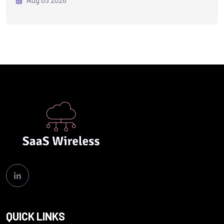
Aug 05 2026
QUICK LINKS