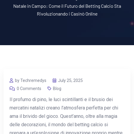
Natale in Campo: Come il Futuro del Betting Calcio Sta
Rivoluzionando i Casinò Online
by Techremedys
July 25, 2025
0 Comments
Blog
Il profumo di pino, le luci scintillanti e il brusio dei
mercatini natalizi creano l’atmosfera perfetta per chi
ama il brivido del gioco. Quest’anno, oltre alla magia
delle decorazioni, il mondo del betting calcio si
prepara a un’esplosione di innovazione proprio mentre