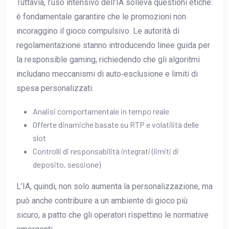
Tuttavia, l’uso intensivo dell’IA solleva questioni etiche:
è fondamentale garantire che le promozioni non
incoraggino il gioco compulsivo. Le autorità di
regolamentazione stanno introducendo linee guida per
la responsible gaming, richiedendo che gli algoritmi
includano meccanismi di auto‑esclusione e limiti di
spesa personalizzati.
Analisi comportamentale in tempo reale
Offerte dinamiche basate su RTP e volatilità delle
slot
Controlli di responsabilità integrati (limiti di
deposito, sessione)
L’IA, quindi, non solo aumenta la personalizzazione, ma
può anche contribuire a un ambiente di gioco più
sicuro, a patto che gli operatori rispettino le normative