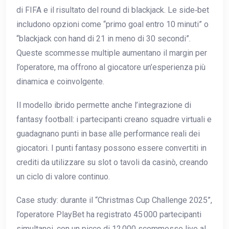
di FIFA e il risultato del round di blackjack. Le side‑bet
includono opzioni come “primo goal entro 10 minuti” o
“blackjack con hand di 21 in meno di 30 secondi”.
Queste scommesse multiple aumentano il margin per
l’operatore, ma offrono al giocatore un’esperienza più
dinamica e coinvolgente.
Il modello ibrido permette anche l’integrazione di
fantasy football: i partecipanti creano squadre virtuali e
guadagnano punti in base alle performance reali dei
giocatori. I punti fantasy possono essere convertiti in
crediti da utilizzare su slot o tavoli da casinò, creando
un ciclo di valore continuo.
Case study: durante il “Christmas Cup Challenge 2025”,
l’operatore PlayBet ha registrato 45 000 partecipanti
simultanei, con un picco di 12 000 scommesse live al