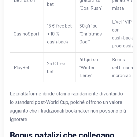
bet
“Goal Rush”
mista
Livelli VIP
15 € free bet
50 giri su
con
CasinoSport
+ 10 %
“Christmas
cash‑back
cash‑back
Goal”
progressivo
40 giri su
Bonus
25 € free
PlayBet
“Winter
settimanali
bet
Derby”
incrociati
Le piattaforme ibride stanno rapidamente diventando
lo standard post‑World Cup, poiché offrono un valore
aggiunto che i tradizionali bookmaker non possono più
ignorare.
Bonus natalizi che collegano