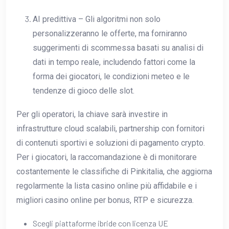
AI predittiva – Gli algoritmi non solo
personalizzeranno le offerte, ma forniranno
suggerimenti di scommessa basati su analisi di
dati in tempo reale, includendo fattori come la
forma dei giocatori, le condizioni meteo e le
tendenze di gioco delle slot.
Per gli operatori, la chiave sarà investire in
infrastrutture cloud scalabili, partnership con fornitori
di contenuti sportivi e soluzioni di pagamento crypto.
Per i giocatori, la raccomandazione è di monitorare
costantemente le classifiche di Pinkitalia, che aggiorna
regolarmente la lista casino online più affidabile e i
migliori casino online per bonus, RTP e sicurezza.
Scegli piattaforme ibride con licenza UE