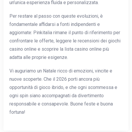
un’unica esperienza fluida e personalizzata.
Per restare al passo con queste evoluzioni, è
fondamentale affidarsi a fonti indipendenti e
aggiornate: Pinkitalia rimane il punto di riferimento per
confrontare le offerte, leggere le recensioni dei giochi
casino online e scoprire la lista casino online più
adatta alle proprie esigenze.
Vi auguriamo un Natale ricco di emozioni, vincite e
nuove scoperte. Che il 2026 porti ancora più
opportunità di gioco ibrido, e che ogni scommessa e
ogni spin siano accompagnati da divertimento
responsabile e consapevole. Buone feste e buona
fortuna!