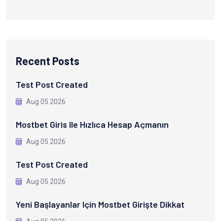
Recent Posts
Test Post Created
Aug 05 2026
Mostbet Giris Ile Hızlıca Hesap Açmanın
Aug 05 2026
Test Post Created
Aug 05 2026
Yeni Başlayanlar Için Mostbet Girişte Dikkat