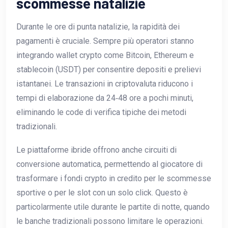
scommesse natalizie
Durante le ore di punta natalizie, la rapidità dei
pagamenti è cruciale. Sempre più operatori stanno
integrando wallet crypto come Bitcoin, Ethereum e
stablecoin (USDT) per consentire depositi e prelievi
istantanei. Le transazioni in criptovaluta riducono i
tempi di elaborazione da 24‑48 ore a pochi minuti,
eliminando le code di verifica tipiche dei metodi
tradizionali.
Le piattaforme ibride offrono anche circuiti di
conversione automatica, permettendo al giocatore di
trasformare i fondi crypto in credito per le scommesse
sportive o per le slot con un solo click. Questo è
particolarmente utile durante le partite di notte, quando
le banche tradizionali possono limitare le operazioni.