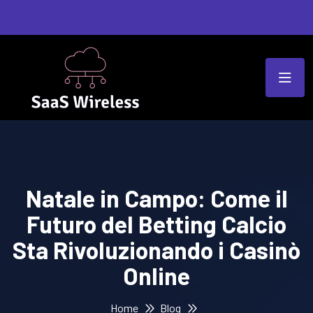
Natale in Campo: Come il
Futuro del Betting Calcio
Sta Rivoluzionando i Casinò
Online
Home
Blog