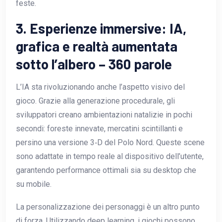
feste.
3. Esperienze immersive: IA,
grafica e realtà aumentata
sotto l’albero – 360 parole
L’IA sta rivoluzionando anche l’aspetto visivo del
gioco. Grazie alla generazione procedurale, gli
sviluppatori creano ambientazioni natalizie in pochi
secondi: foreste innevate, mercatini scintillanti e
persino una versione 3‑D del Polo Nord. Queste scene
sono adattate in tempo reale al dispositivo dell’utente,
garantendo performance ottimali sia su desktop che
su mobile.
La personalizzazione dei personaggi è un altro punto
di forza. Utilizzando deep learning, i giochi possono