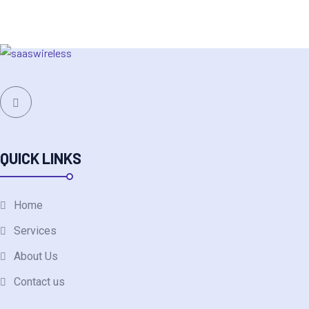
QUICK LINKS
Home
Services
About Us
Contact us