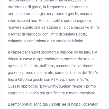
raccomandazione, le piattaforme analizzano le
preferenze di gioco, la frequenza di deposito e
persino le ore di login per proporre giochi, bonus e
interfacce ad hoc. Per un neofita, questo significa
ricevere subito una selezione di slot a bassa volatilità
o tornei di blackjack con limiti di puntata ridotti,
evitando la confusione di un catalogo infinito.
Il valore per i nuovi giocatori è duplice: da un lato, l’IA
riduce la curva di apprendimento mostrando solo le
opzioni più adatte; dall’altro, aumenta il divertimento
grazie a promozioni mirate, come un bonus del 100 %
fino a €200 su giochi con RTP superiore al 96 %.
Questo approccio “pay‑what‑you‑like” rende il primo
approccio al gioco più gratificante e meno rischioso.
Esempi pratici sono già visibili nei principali operatori.