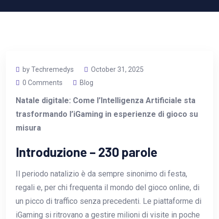
by Techremedys
October 31, 2025
0 Comments
Blog
Natale digitale: Come l’Intelligenza Artificiale sta
trasformando l’iGaming in esperienze di gioco su
misura
Introduzione – 230 parole
Il periodo natalizio è da sempre sinonimo di festa,
regali e, per chi frequenta il mondo del gioco online, di
un picco di traffico senza precedenti. Le piattaforme di
iGaming si ritrovano a gestire milioni di visite in poche