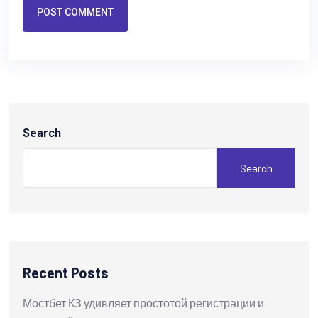
POST COMMENT
Search
Search
Recent Posts
Мостбет КЗ удивляет простотой регистрации и