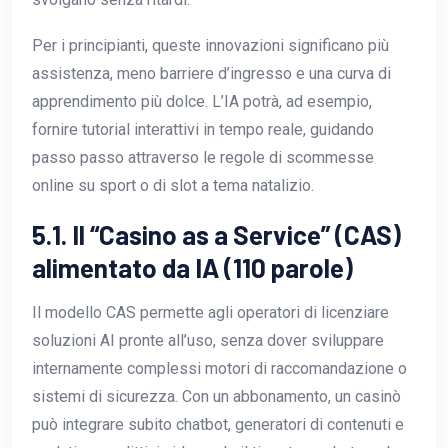
Per i principianti, queste innovazioni significano più
assistenza, meno barriere d’ingresso e una curva di
apprendimento più dolce. L’IA potrà, ad esempio,
fornire tutorial interattivi in tempo reale, guidando
passo passo attraverso le regole di scommesse
online su sport o di slot a tema natalizio.
5.1. Il “Casino as a Service” (CAS)
alimentato da IA (110 parole)
Il modello CAS permette agli operatori di licenziare
soluzioni AI pronte all’uso, senza dover sviluppare
internamente complessi motori di raccomandazione o
sistemi di sicurezza. Con un abbonamento, un casinò
può integrare subito chatbot, generatori di contenuti e