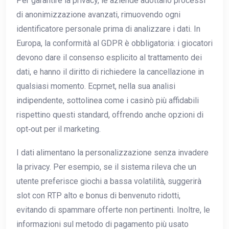
Per garantire la privacy, le aziende adottano processi
di anonimizzazione avanzati, rimuovendo ogni
identificatore personale prima di analizzare i dati. In
Europa, la conformità al GDPR è obbligatoria: i giocatori
devono dare il consenso esplicito al trattamento dei
dati, e hanno il diritto di richiedere la cancellazione in
qualsiasi momento. Ecprnet, nella sua analisi
indipendente, sottolinea come i casinò più affidabili
rispettino questi standard, offrendo anche opzioni di
opt‑out per il marketing.
I dati alimentano la personalizzazione senza invadere
la privacy. Per esempio, se il sistema rileva che un
utente preferisce giochi a bassa volatilità, suggerirà
slot con RTP alto e bonus di benvenuto ridotti,
evitando di spammare offerte non pertinenti. Inoltre, le
informazioni sul metodo di pagamento più usato