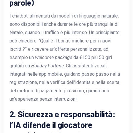
parole)
I chatbot, alimentati da modelli di linguaggio naturale,
sono disponibili anche durante le ore più tranquille di
Natale, quando il traffico è più intenso. Un principiante
può chiedere: “Qual è il bonus migliore per i nuovi
iscritti?” e ricevere un’offerta personalizzata, ad
esempio un
welcome package
da €150 più 50 giri
gratuiti su
Holiday Fortune
. Gli assistenti vocali,
integrati nelle app mobile, guidano passo passo nella
registrazione, nella verifica dell’identità e nella scelta
del metodo di pagamento più sicuro, garantendo
un’esperienza senza interruzioni.
2. Sicurezza e responsabilità:
l’IA difende il giocatore