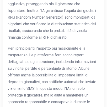
aggiuntiva, proteggendo sia il giocatore che
l’operatore. Inoltre, l’IA garantisce l’equità dei giochi: i
RNG (Random Number Generator) sono monitorati da
algoritmi che verificano la distribuzione statistica dei
risultati, assicurando che la probabilità di vincita
rimanga conforme al RTP dichiarato.
Per i principianti, l’aspetto più rassicurante è la
trasparenza. Le piattaforme forniscono report
dettagliati su ogni sessione, includendo informazioni
su vincite, perdite e percentuale di ritorno. Alcune
offrono anche la possibilità di impostare limiti di
deposito giornalieri, con notifiche automatiche inviate
via email o SMS. In questo modo, l’IA non solo
protegge il giocatore, ma lo aiuta a mantenere un
approccio responsabile e consapevole durante le