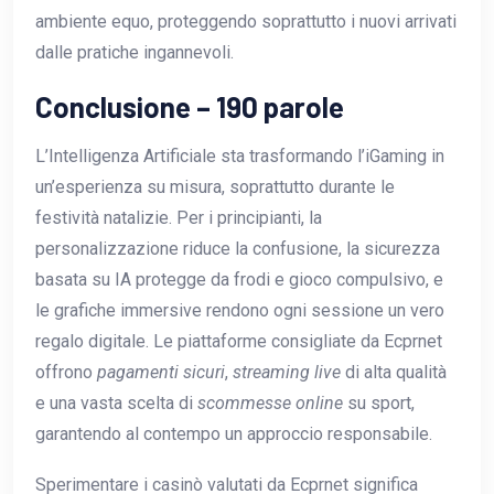
ambiente equo, proteggendo soprattutto i nuovi arrivati
dalle pratiche ingannevoli.
Conclusione – 190 parole
L’Intelligenza Artificiale sta trasformando l’iGaming in
un’esperienza su misura, soprattutto durante le
festività natalizie. Per i principianti, la
personalizzazione riduce la confusione, la sicurezza
basata su IA protegge da frodi e gioco compulsivo, e
le grafiche immersive rendono ogni sessione un vero
regalo digitale. Le piattaforme consigliate da Ecprnet
offrono
pagamenti sicuri
,
streaming live
di alta qualità
e una vasta scelta di
scommesse online
su sport,
garantendo al contempo un approccio responsabile.
Sperimentare i casinò valutati da Ecprnet significa