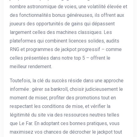
nombre astronomique de voies, une volatilité élevée et
des fonctionnalités bonus généreuses, ils offrent aux
joueurs des opportunités de gains qui dépassent
largement celles des machines classiques. Les
plateformes qui combinent licences solides, audits
RNG et programmes de jackpot progressif – comme
celles présentées dans notre top 5 – offrent le
meilleur rendement.
Toutefois, la clé du succès réside dans une approche
informée : gérer sa bankroll, choisir judicieusement le
moment de miser, profiter des promotions tout en
respectant les conditions de mise, et vérifier la
légitimité du site via des ressources neutres telles
que Le Far. En adoptant ces bonnes pratiques, vous
maximisez vos chances de décrocher le jackpot tout