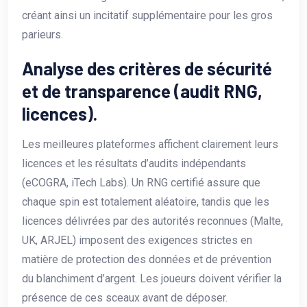
créant ainsi un incitatif supplémentaire pour les gros
parieurs.
Analyse des critères de sécurité
et de transparence (audit RNG,
licences).
Les meilleures plateformes affichent clairement leurs
licences et les résultats d’audits indépendants
(eCOGRA, iTech Labs). Un RNG certifié assure que
chaque spin est totalement aléatoire, tandis que les
licences délivrées par des autorités reconnues (Malte,
UK, ARJEL) imposent des exigences strictes en
matière de protection des données et de prévention
du blanchiment d’argent. Les joueurs doivent vérifier la
présence de ces sceaux avant de déposer.