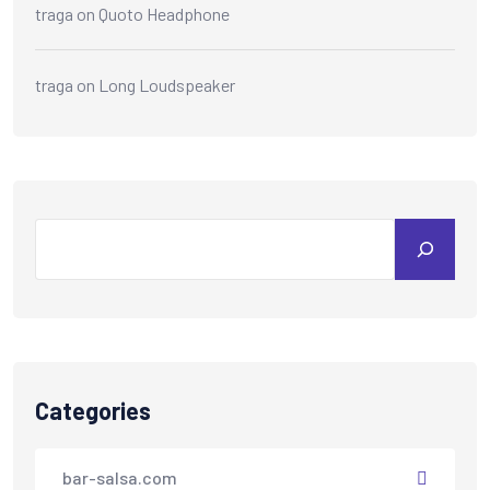
traga
on
Quoto Headphone
traga
on
Long Loudspeaker
Categories
bar-salsa.com