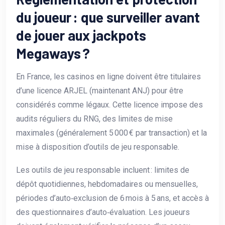
du joueur : que surveiller avant
de jouer aux jackpots
Megaways ?
En France, les casinos en ligne doivent être titulaires
d’une licence ARJEL (maintenant ANJ) pour être
considérés comme légaux. Cette licence impose des
audits réguliers du RNG, des limites de mise
maximales (généralement 5 000 € par transaction) et la
mise à disposition d’outils de jeu responsable.
Les outils de jeu responsable incluent : limites de
dépôt quotidiennes, hebdomadaires ou mensuelles,
périodes d’auto‑exclusion de 6 mois à 5 ans, et accès à
des questionnaires d’auto‑évaluation. Les joueurs