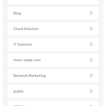
Blog
Cloud Solution
IT Solution
mem-saab.com
Network Marketing
public