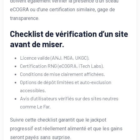
doivent également vérifier la présence d’un sceau
eCOGRA ou d’une certification similaire, gage de
transparence.
Checklist de vérification d’un site
avant de miser.
Licence valide (ANJ, MGA, UKGC).
Certification RNG (eCOGRA, iTech Labs).
Conditions de mise clairement affichées.
Options de dépôt limitées et auto‑exclusion
accessibles.
Avis d’utilisateurs vérifiés sur des sites neutres
comme Le Far.
Suivre cette checklist garantit que le jackpot
progressif est réellement alimenté et que les gains
seront payés sans surprise.