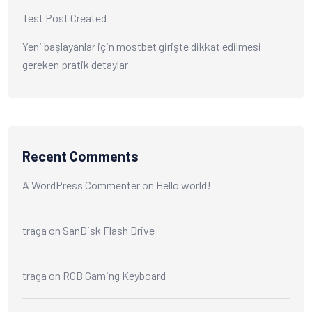
Test Post Created
Yeni başlayanlar için mostbet girişte dikkat edilmesi
gereken pratik detaylar
Recent Comments
A WordPress Commenter
on
Hello world!
traga
on
SanDisk Flash Drive
traga
on
RGB Gaming Keyboard