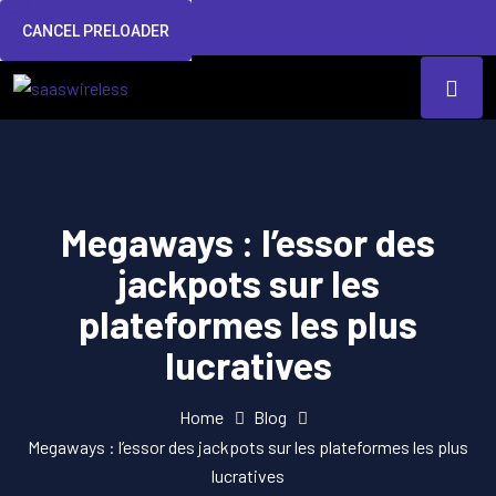
CANCEL PRELOADER
Megaways : l’essor des
jackpots sur les
plateformes les plus
lucratives
Home
Blog
Megaways : l’essor des jackpots sur les plateformes les plus
lucratives