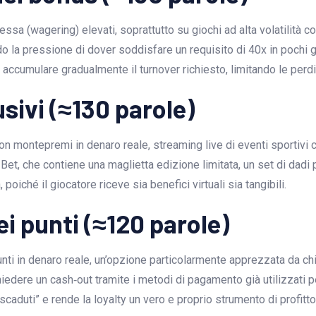
sa (wagering) elevati, soprattutto su giochi ad alta volatilità 
do la pressione di dover soddisfare un requisito di 40x in pochi gi
 accumulare gradualmente il turnover richiesto, limitando le perdi
sivi (≈130 parole)
 con montepremi in denaro reale, streaming live di eventi sportiv
et, che contiene una maglietta edizione limitata, un set di dadi p
iché il giocatore riceve sia benefici virtuali sia tangibili.
ei punti (≈120 parole)
unti in denaro reale, un’opzione particolarmente apprezzata da chi
iedere un cash‑out tramite i metodi di pagamento già utilizzati per
caduti” e rende la loyalty un vero e proprio strumento di profitto,