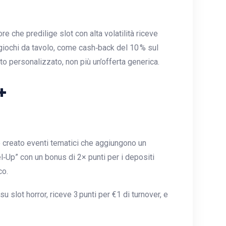
e che predilige slot con alta volatilità riceve
 giochi da tavolo, come cash‑back del 10 % sul
 personalizzato, non più un’offerta generica.
+
no creato eventi tematici che aggiungono un
l‑Up” con un bonus di 2× punti per i depositi
co.
slot horror, riceve 3 punti per €1 di turnover, e