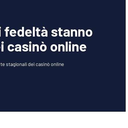
 fedeltà stanno
i casinò online
e stagionali dei casinò online