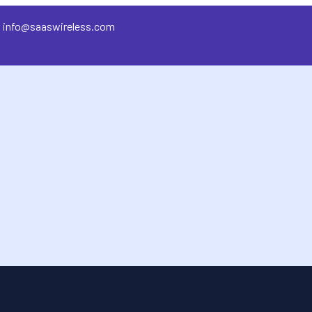
info@saaswireless.com