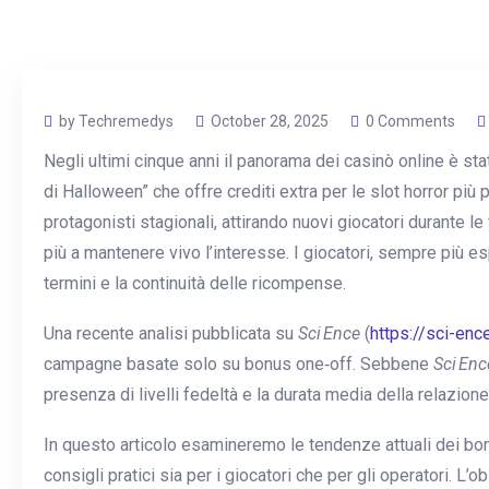
by Techremedys
October 28, 2025
0 Comments
Negli ultimi cinque anni il panorama dei casinò online è sta
di Halloween” che offre crediti extra per le slot horror p
protagonisti stagionali, attirando nuovi giocatori durante 
più a mantenere vivo l’interesse. I giocatori, sempre più e
termini e la continuità delle ricompense.
Una recente analisi pubblicata su
Sci Ence
(
https://sci-enc
campagne basate solo su bonus one‑off. Sebbene
Sci Enc
presenza di livelli fedeltà e la durata media della relazione
In questo articolo esamineremo le tendenze attuali dei bo
consigli pratici sia per i giocatori che per gli operatori. L