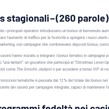
s stagionali – (260 parole)
ndo i principali operatori introdussero un bonus di benvenuto au
tare l’aumento di traffico per le festività e spingere i nuovi utenti
marketing, con campagne che combinavano depositi bonus, concors
 casinò hanno iniziato a integrare i bonus tematici in campagne pi
iù “una tantum”: un giocatore che partecipa al “Christmas Level‑
 slot come
The Grinch’s Jackpot
o per accedere a tornei VIP di rou
romozioni tematiche è passata dal 12 % del totale dei bonus nel
cente dei casinò per campagne integrate, capaci di mantenere l’at
rogrammi fedeltà nei casin