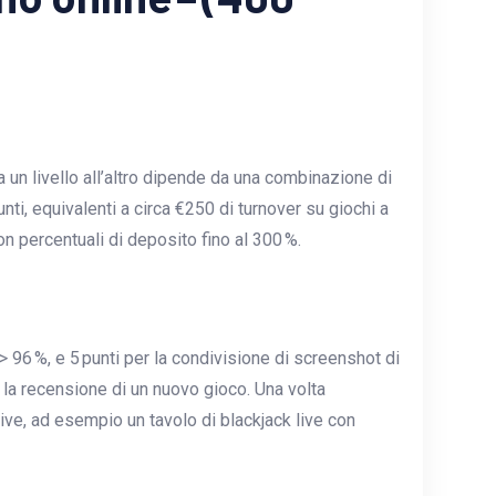
a un livello all’altro dipende da una combinazione di
i, equivalenti a circa €250 di turnover su giochi a
con percentuali di deposito fino al 300 %.
 96 %, e 5 punti per la condivisione di screenshot di
o la recensione di un nuovo gioco. Una volta
sive, ad esempio un tavolo di blackjack live con