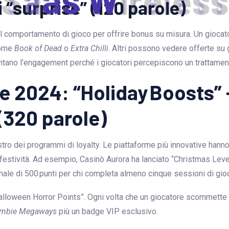
S
a
a
s
W
i
r
e
l
e
s
s
 “surprise” (120 parole)
il comportamento di gioco per offrire bonus su misura. Un giocator
come
Book of Dead
o
Extra Chilli
. Altri possono vedere offerte su
tano l’engagement perché i giocatori percepiscono un trattamento
ze 2024: “Holiday Boosts” 
(320 parole)
stro dei programmi di loyalty. Le piattaforme più innovative han
 festività. Ad esempio, Casinò Aurora ha lanciato “Christmas Leve
imanale di 500 punti per chi completa almeno cinque sessioni di gio
alloween Horror Points”. Ogni volta che un giocatore scommette su 
mbie Megaways
più un badge VIP esclusivo.