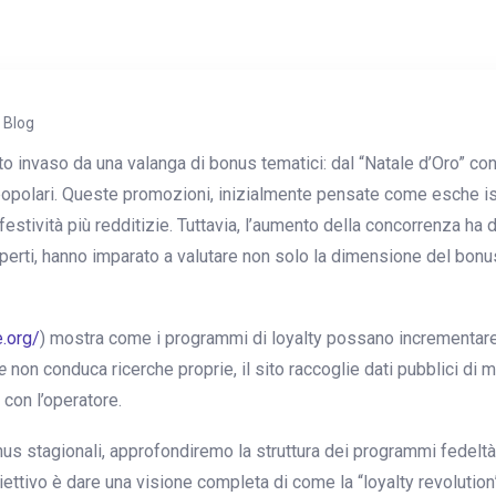
Blog
to invaso da una valanga di bonus tematici: dal “Natale d’Oro” con
iù popolari. Queste promozioni, inizialmente pensate come esche i
le festività più redditizie. Tuttavia, l’aumento della concorrenza
sperti, hanno imparato a valutare non solo la dimensione del bonus
e.org/
) mostra come i programmi di loyalty possano incrementare l
e
non conduca ricerche proprie, il sito raccoglie dati pubblici di 
 con l’operatore.
nus stagionali, approfondiremo la struttura dei programmi fedelt
’obiettivo è dare una visione completa di come la “loyalty revolutio