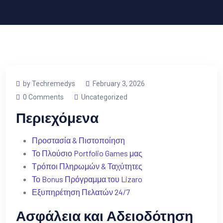
by Techremedys
February 3, 2026
0 Comments
Uncategorized
Περιεχόμενα
Προστασία & Πιστοποίηση
Το Πλούσιο Portfolio Games μας
Τρόποι Πληρωμών & Ταχύτητες
Το Bonus Πρόγραμμα του Lizaro
Εξυπηρέτηση Πελατών 24/7
Ασφάλεια και Αδειοδότηση