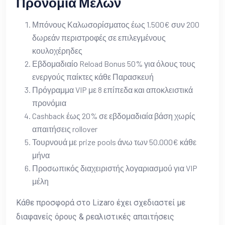
Προνόμια Μελών
Μπόνους Καλωσορίσματος έως 1.500€ συν 200
δωρεάν περιστροφές σε επιλεγμένους
κουλοχέρηδες
Εβδομαδιαίο Reload Bonus 50% για όλους τους
ενεργούς παίκτες κάθε Παρασκευή
Πρόγραμμα VIP με 8 επίπεδα και αποκλειστικά
προνόμια
Cashback έως 20% σε εβδομαδιαία βάση χωρίς
απαιτήσεις rollover
Τουρνουά με prize pools άνω των 50.000€ κάθε
μήνα
Προσωπικός διαχειριστής λογαριασμού για VIP
μέλη
Κάθε προσφορά στο Lizaro έχει σχεδιαστεί με
διαφανείς όρους & ρεαλιστικές απαιτήσεις