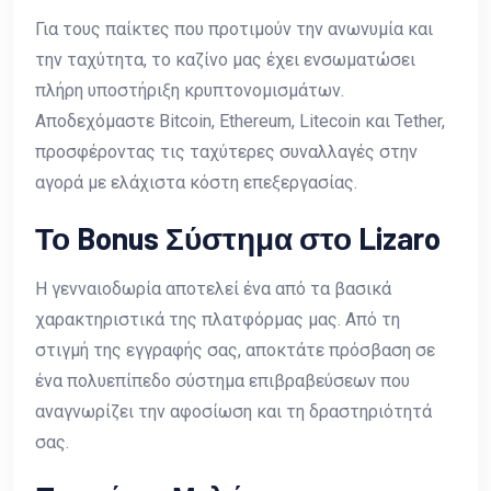
Για τους παίκτες που προτιμούν την ανωνυμία και
την ταχύτητα, το καζίνο μας έχει ενσωματώσει
πλήρη υποστήριξη κρυπτονομισμάτων.
Αποδεχόμαστε Bitcoin, Ethereum, Litecoin και Tether,
προσφέροντας τις ταχύτερες συναλλαγές στην
αγορά με ελάχιστα κόστη επεξεργασίας.
Το Bonus Σύστημα στο Lizaro
Η γενναιοδωρία αποτελεί ένα από τα βασικά
χαρακτηριστικά της πλατφόρμας μας. Από τη
στιγμή της εγγραφής σας, αποκτάτε πρόσβαση σε
ένα πολυεπίπεδο σύστημα επιβραβεύσεων που
αναγνωρίζει την αφοσίωση και τη δραστηριότητά
σας.