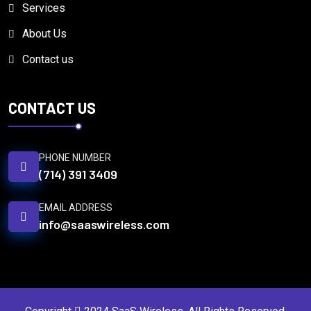
Services
About Us
Contact us
CONTACT US
PHONE NUMBER
(714) 391 3409
EMAIL ADDRESS
info@saaswireless.com