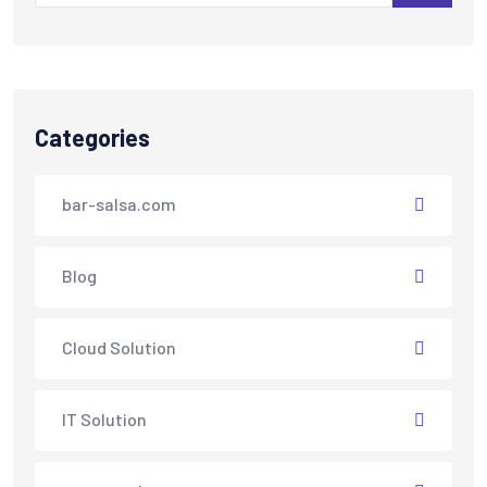
Categories
bar-salsa.com
Blog
Cloud Solution
IT Solution