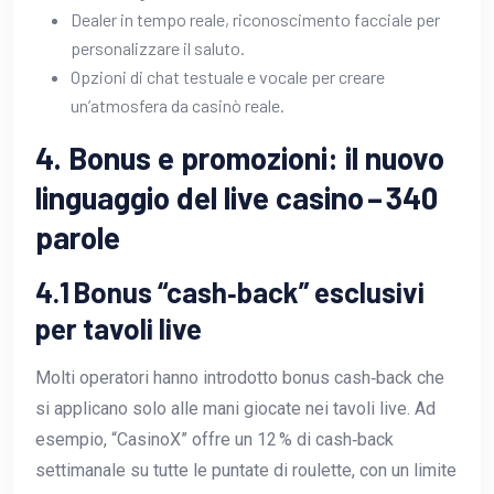
Dealer in tempo reale, riconoscimento facciale per
personalizzare il saluto.
Opzioni di chat testuale e vocale per creare
un’atmosfera da casinò reale.
4. Bonus e promozioni: il nuovo
linguaggio del live casino – 340
parole
4.1 Bonus “cash‑back” esclusivi
per tavoli live
Molti operatori hanno introdotto bonus cash‑back che
si applicano solo alle mani giocate nei tavoli live. Ad
esempio, “CasinoX” offre un 12 % di cash‑back
settimanale su tutte le puntate di roulette, con un limite