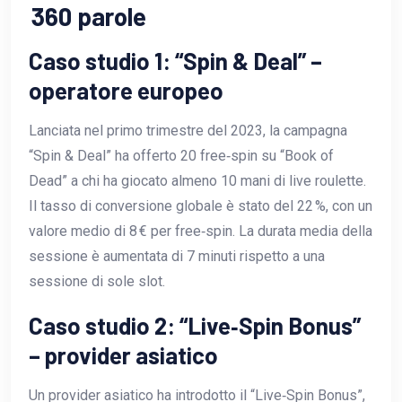
360 parole
Caso studio 1: “Spin & Deal” –
operatore europeo
Lanciata nel primo trimestre del 2023, la campagna
“Spin & Deal” ha offerto 20 free‑spin su “Book of
Dead” a chi ha giocato almeno 10 mani di live roulette.
Il tasso di conversione globale è stato del 22 %, con un
valore medio di 8 € per free‑spin. La durata media della
sessione è aumentata di 7 minuti rispetto a una
sessione di sole slot.
Caso studio 2: “Live‑Spin Bonus”
– provider asiatico
Un provider asiatico ha introdotto il “Live‑Spin Bonus”,