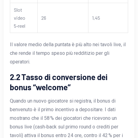
Slot
video
26
1,45
5‑reel
Il valore medio della puntata è più alto nei tavoli live, il
che rende il tempo speso più redditizio per gli
operatori.
2.2 Tasso di conversione dei
bonus “welcome”
Quando un nuovo giocatore si registra, il bonus di
benvenuto è il primo incentivo a depositare. I dati
mostrano che il 58 % dei giocatori che ricevono un
bonus live (cash‑back sul primo round o crediti per
tavoli) attiva il bonus entro 24 ore, contro il 42 % per i