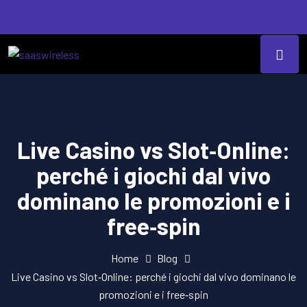
Live Casino vs Slot‑Online:
perché i giochi dal vivo
dominano le promozioni e i
free‑spin
Home
Blog
Live Casino vs Slot‑Online: perché i giochi dal vivo dominano le
promozioni e i free‑spin