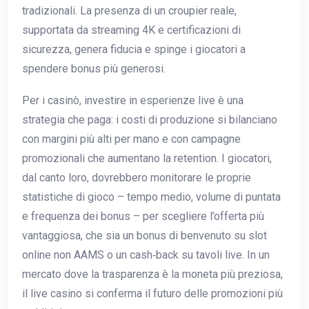
tradizionali. La presenza di un croupier reale,
supportata da streaming 4K e certificazioni di
sicurezza, genera fiducia e spinge i giocatori a
spendere bonus più generosi.
Per i casinò, investire in esperienze live è una
strategia che paga: i costi di produzione si bilanciano
con margini più alti per mano e con campagne
promozionali che aumentano la retention. I giocatori,
dal canto loro, dovrebbero monitorare le proprie
statistiche di gioco – tempo medio, volume di puntata
e frequenza dei bonus – per scegliere l’offerta più
vantaggiosa, che sia un bonus di benvenuto su slot
online non AAMS o un cash‑back su tavoli live. In un
mercato dove la trasparenza è la moneta più preziosa,
il live casino si conferma il futuro delle promozioni più