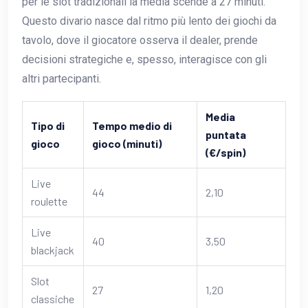
per le slot tradizionali la media scende a 27 minuti.
Questo divario nasce dal ritmo più lento dei giochi da
tavolo, dove il giocatore osserva il dealer, prende
decisioni strategiche e, spesso, interagisce con gli
altri partecipanti.
Media
Tipo di
Tempo medio di
puntata
gioco
gioco (minuti)
(€/spin)
Live
44
2,10
roulette
Live
40
3,50
blackjack
Slot
27
1,20
classiche