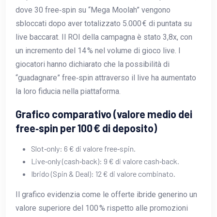
dove 30 free‑spin su “Mega Moolah” vengono
sbloccati dopo aver totalizzato 5.000 € di puntata su
live baccarat. Il ROI della campagna è stato 3,8x, con
un incremento del 14 % nel volume di gioco live. I
giocatori hanno dichiarato che la possibilità di
“guadagnare” free‑spin attraverso il live ha aumentato
la loro fiducia nella piattaforma.
Grafico comparativo (valore medio dei
free‑spin per 100 € di deposito)
Slot‑only: 6 € di valore free‑spin.
Live‑only (cash‑back): 9 € di valore cash‑back.
Ibrido (Spin & Deal): 12 € di valore combinato.
Il grafico evidenzia come le offerte ibride generino un
valore superiore del 100 % rispetto alle promozioni