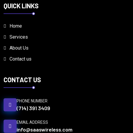
QUICK LINKS
Home
Services
About Us
Contact us
CONTACT US
PHONE NUMBER
(714) 391 3409
EMAIL ADDRESS
info@saaswireless.com