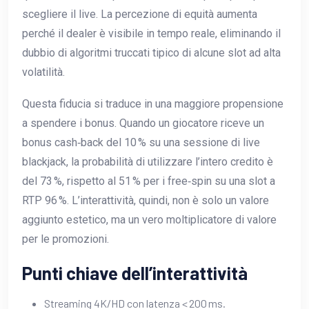
scegliere il live. La percezione di equità aumenta
perché il dealer è visibile in tempo reale, eliminando il
dubbio di algoritmi truccati tipico di alcune slot ad alta
volatilità.
Questa fiducia si traduce in una maggiore propensione
a spendere i bonus. Quando un giocatore riceve un
bonus cash‑back del 10 % su una sessione di live
blackjack, la probabilità di utilizzare l’intero credito è
del 73 %, rispetto al 51 % per i free‑spin su una slot a
RTP 96 %. L’interattività, quindi, non è solo un valore
aggiunto estetico, ma un vero moltiplicatore di valore
per le promozioni.
Punti chiave dell’interattività
Streaming 4K/HD con latenza < 200 ms.