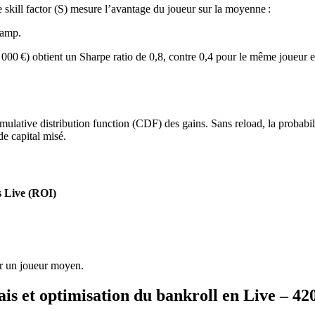
e skill factor (S) mesure l’avantage du joueur sur la moyenne :
hamp.
 000 €) obtient un Sharpe ratio de 0,8, contre 0,4 pour le même joueur 
ative distribution function (CDF) des gains. Sans reload, la probabili
de capital misé.
 Live (ROI)
r un joueur moyen.
iais et optimisation du bankroll en Live – 42