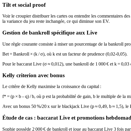
Tilt et social proof
Voir le croupier distribuer les cartes ou entendre les commentaires des
la variance du jeu reste inchangée, ce qui diminue son EV.
Gestion de bankroll spécifique aux Live
Une règle courante consiste à miser un pourcentage de la bankroll prop
Bet = Bankroll × (k / σ), où k est un facteur de prudence (0,02‑0,05).
Pour le baccarat Live (σ ≈ 0,012), une bankroll de 1 000 € et k = 0,03
Kelly criterion avec bonus
Le critère de Kelly maximise la croissance du capital :
f* = (p × b – q) / b, où p est la probabilité de gain, b le multiple de la mi
Avec un bonus 50 %/20 x sur le blackjack Live (p ≈ 0,49, b ≈ 1,5), le K
Étude de cas : baccarat Live et promotions hebdomad
Sophie possède 2 000 € de bankroll et joue au baccarat Live 3 fois pa