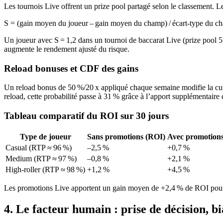
Les tournois Live offrent un prize pool partagé selon le classement. L
S = (gain moyen du joueur – gain moyen du champ) / écart‑type du c
Un joueur avec S = 1,2 dans un tournoi de baccarat Live (prize pool 5
augmente le rendement ajusté du risque.
Reload bonuses et CDF des gains
Un reload bonus de 50 %/20 x appliqué chaque semaine modifie la cumul
reload, cette probabilité passe à 31 % grâce à l’apport supplémentaire 
Tableau comparatif du ROI sur 30 jours
Type de joueur
Sans promotions (ROI)
Avec promotions
Casual (RTP ≈ 96 %)
–2,5 %
+0,7 %
Medium (RTP ≈ 97 %)
–0,8 %
+2,1 %
High‑roller (RTP ≈ 98 %)
+1,2 %
+4,5 %
Les promotions Live apportent un gain moyen de +2,4 % de ROI pou
4. Le facteur humain : prise de décision, b