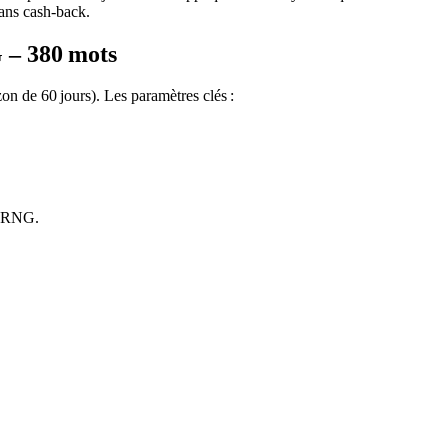
sans cash‑back.
G – 380 mots
n de 60 jours). Les paramètres clés :
t RNG.