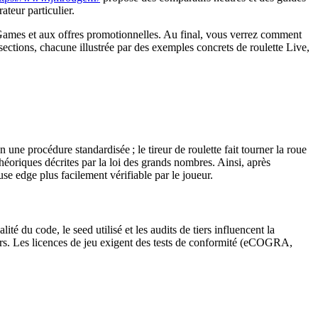
ateur particulier.
 Games et aux offres promotionnelles. Au final, vous verrez comment
sections, chacune illustrée par des exemples concrets de roulette Live,
une procédure standardisée ; le tireur de roulette fait tourner la roue
éoriques décrites par la loi des grands nombres. Ainsi, après
se edge plus facilement vérifiable par le joueur.
é du code, le seed utilisé et les audits de tiers influencent la
ours. Les licences de jeu exigent des tests de conformité (eCOGRA,