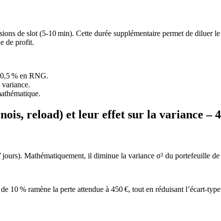
ions de slot (5‑10 min). Cette durée supplémentaire permet de diluer le w
e de profit.
+0,5 % en RNG.
 variance.
mathématique.
ois, reload) et leur effet sur la variance – 
jours). Mathématiquement, il diminue la variance σ² du portefeuille de 
e 10 % ramène la perte attendue à 450 €, tout en réduisant l’écart‑type