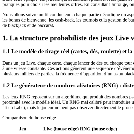
pratiques pour choisir les meilleures offres. En consultant Jmrouge, on
Nous allons suivre un fil conducteur : chaque partie décortique un a
les bonus de bienvenue, les cash‑back, les tournois et la gestion de ba
de blackjack et de baccarat.
1. La structure probabiliste des jeux Live 
1.1 Le modèle de tirage réel (cartes, dés, roulette) et 
Dans un jeu Live, chaque carte, chaque lancer de dés ou chaque tour de 
à une vitesse constante. Ces actions génèrent une séquence d’événemen
plusieurs milliers de parties, la fréquence d’apparition d’un as au bla
1.2 Le générateur de nombres aléatoires (RNG) : dist
Les jeux RNG reposent sur un algorithme qui produit des nombres pseudo‑a
proximité avec le modèle idéal. Un RNG mal calibré peut introduire un
iTech Labs), mais le joueur ne peut pas observer directement le proces
Comparaison du house edge
Jeu
Live (house edge)
RNG (house edge)