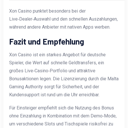
Xon Casino punktet besonders bei der
Live‑Dealer‑Auswahl und den schnellen Auszahlungen,
während andere Anbieter mit nativen Apps werben.
Fazit und Empfehlung
Xon Casino ist ein starkes Angebot für deutsche
Spieler, die Wert auf schnelle Geldtransfers, ein
großes Live‑Casino‑Portfolio und attraktive
Bonusaktionen legen. Die Lizenzierung durch die Malta
Gaming Authority sorgt für Sicherheit, und der
Kundensupport ist rund um die Uhr erreichbar.
Für Einsteiger empfiehlt sich die Nutzung des Bonus
ohne Einzahlung in Kombination mit dem Demo‑Mode,
um verschiedene Slots und Tischspiele risikofrei zu