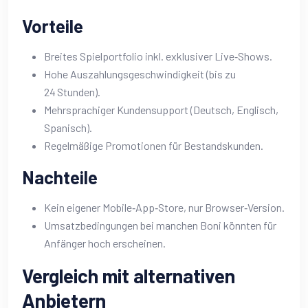
Vorteile
Breites Spielportfolio inkl. exklusiver Live‑Shows.
Hohe Auszahlungsgeschwindigkeit (bis zu
24 Stunden).
Mehrsprachiger Kundensupport (Deutsch, Englisch,
Spanisch).
Regelmäßige Promotionen für Bestandskunden.
Nachteile
Kein eigener Mobile‑App‑Store, nur Browser‑Version.
Umsatzbedingungen bei manchen Boni könnten für
Anfänger hoch erscheinen.
Vergleich mit alternativen
Anbietern