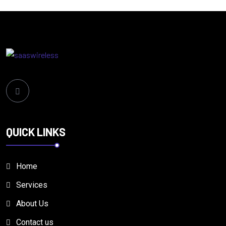
QUICK LINKS
Home
Services
About Us
Contact us