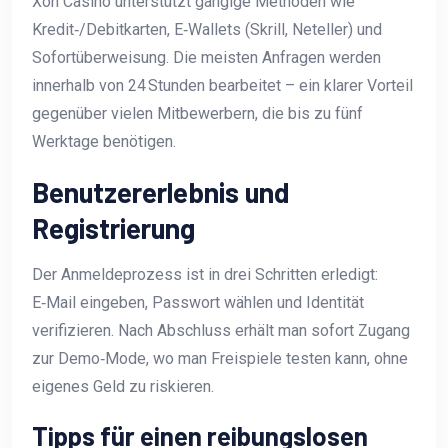
Xon Casino unterstützt gängige Methoden wie
Kredit‑/Debitkarten, E‑Wallets (Skrill, Neteller) und
Sofortüberweisung. Die meisten Anfragen werden
innerhalb von 24 Stunden bearbeitet – ein klarer Vorteil
gegenüber vielen Mitbewerbern, die bis zu fünf
Werktage benötigen.
Benutzererlebnis und
Registrierung
Der Anmeldeprozess ist in drei Schritten erledigt:
E‑Mail eingeben, Passwort wählen und Identität
verifizieren. Nach Abschluss erhält man sofort Zugang
zur Demo‑Mode, wo man Freispiele testen kann, ohne
eigenes Geld zu riskieren.
Tipps für einen reibungslosen