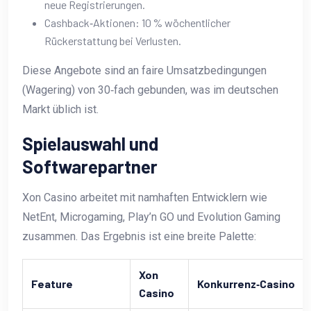
neue Registrierungen.
Cashback‑Aktionen: 10 % wöchentlicher
Rückerstattung bei Verlusten.
Diese Angebote sind an faire Umsatzbedingungen
(Wagering) von 30‑fach gebunden, was im deutschen
Markt üblich ist.
Spielauswahl und
Softwarepartner
Xon Casino arbeitet mit namhaften Entwicklern wie
NetEnt, Microgaming, Play’n GO und Evolution Gaming
zusammen. Das Ergebnis ist eine breite Palette:
Xon
Feature
Konkurrenz‑Casino
Casino