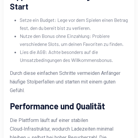
Start
Setze ein Budget: Lege vor dem Spielen einen Betrag
fest, den du bereit bist zu verlieren.
Nutze den Bonus ohne Einzahlung: Probiere
verschiedene Slots, um deinen Favoriten zu finden.
Lies die AGB: Achte besonders auf die
Umsatzbedingungen des Willkommensbonus.
Durch diese einfachen Schritte vermeiden Anfänger
häufige Stolperfallen und starten mit einem guten
Gefühl.
Performance und Qualität
Die Plattform läuft auf einer stabilen
Cloud‑Infrastruktur, wodurch Ladezeiten minimal
bleiben – selbst bei hoher Besucherzahl. Die