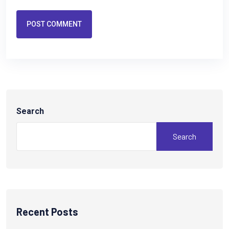
POST COMMENT
Search
Search
Recent Posts