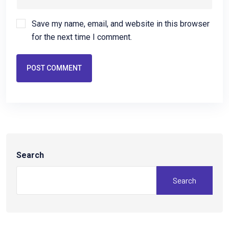
Save my name, email, and website in this browser
for the next time I comment.
POST COMMENT
Search
Search