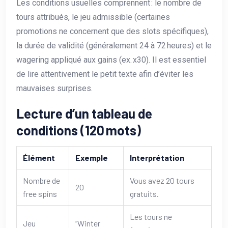
Les conditions usuelles comprennent : le nombre de
tours attribués, le jeu admissible (certaines
promotions ne concernent que des slots spécifiques),
la durée de validité (généralement 24 à 72 heures) et le
wagering appliqué aux gains (ex. x30). Il est essentiel
de lire attentivement le petit texte afin d’éviter les
mauvaises surprises.
Lecture d’un tableau de
conditions (120 mots)
Élément
Exemple
Interprétation
Nombre de
Vous avez 20 tours
20
free spins
gratuits.
Les tours ne
Jeu
“Winter