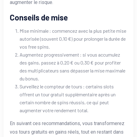
augmenter le risque.
Conseils de mise
Mise minimale : commencez avec la plus petite mise
autorisée (souvent 0,10 €) pour prolonger la durée de
vos free spins.
Augmentez progressivement : si vous accumulez
des gains, passez à 0,20 € ou 0,30 € pour profiter
des multiplicateurs sans dépasser la mise maximale
du bonus.
Surveillez le compteur de tours : certains slots
offrent un tour gratuit supplémentaire après un
certain nombre de spins réussis, ce qui peut
augmenter votre rendement total.
En suivant ces recommandations, vous transformerez
vos tours gratuits en gains réels, tout en restant dans