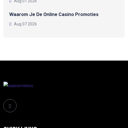
Aug 07 2026
Waarom Je De Online Casino Promoties
Aug 07 2026