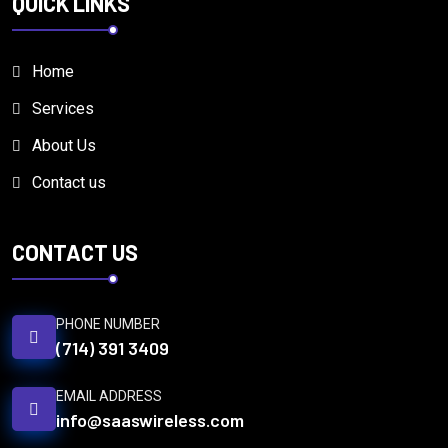
QUICK LINKS
Home
Services
About Us
Contact us
CONTACT US
PHONE NUMBER
(714) 391 3409
EMAIL ADDRESS
info@saaswireless.com