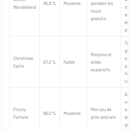
95,8 %
Moyenne
pendant les
Wonderland
mis
tours
ava
gratuits
les
pr
Trè
gén
Respins et
Christmas
sy
97,2 %
Faible
wilds
Spins
pay
expansifs
fac
ca
Ajo
var
Frosty
Mini‑jeu de
ap
96,0 %
Moyenne
Fortune
pick‑and‑win
des
qui