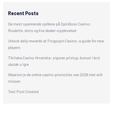
Recent Posts
De mest spennende spillene på SpinBoss Casino:
Roulette, slots og live dealer-opplevelser
Unlock daily rewards at Frogyspin Casino: a guide for new
players
Tikitaka Casino Hrvatska: siguran pristup, bonusi i brzi
ulazak u igre
Waarom je de online casino promoties van 2026 niet wilt
missen
Test Post Created