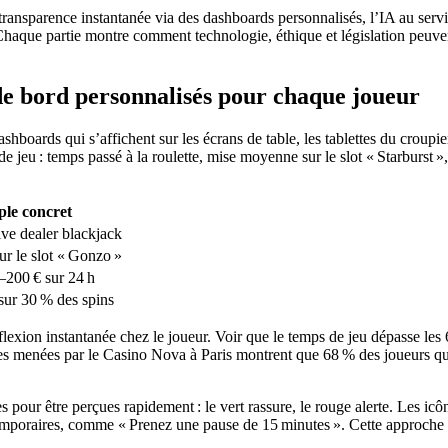
 transparence instantanée via des dashboards personnalisés, l’IA au serv
Chaque partie montre comment technologie, éthique et législation peuvent
 de bord personnalisés pour chaque joueur
hboards qui s’affichent sur les écrans de table, les tablettes du croup
jeu : temps passé à la roulette, mise moyenne sur le slot « Starburst »
le concret
ive dealer blackjack
ur le slot « Gonzo »
 –200 € sur 24 h
 sur 30 % des spins
éflexion instantanée chez le joueur. Voir que le temps de jeu dépasse les
s menées par le Casino Nova à Paris montrent que 68 % des joueurs qui
 pour être perçues rapidement : le vert rassure, le rouge alerte. Les icô
mporaires, comme « Prenez une pause de 15 minutes ». Cette approche pr