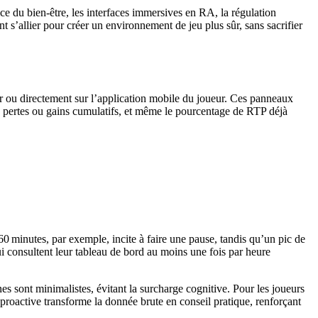
ice du bien‑être, les interfaces immersives en RA, la régulation
 s’allier pour créer un environnement de jeu plus sûr, sans sacrifier
ier ou directement sur l’application mobile du joueur. Ces panneaux
, pertes ou gains cumulatifs, et même le pourcentage de RTP déjà
 60 minutes, par exemple, incite à faire une pause, tandis qu’un pic de
 consultent leur tableau de bord au moins une fois par heure
nes sont minimalistes, évitant la surcharge cognitive. Pour les joueurs
oactive transforme la donnée brute en conseil pratique, renforçant