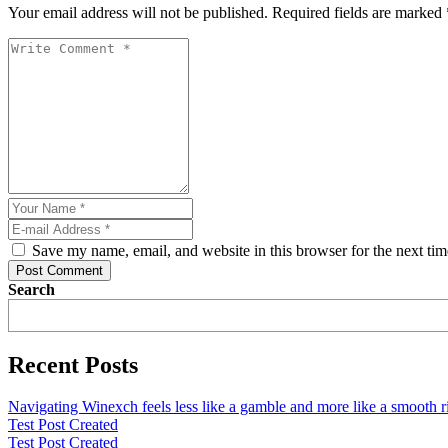
Your email address will not be published. Required fields are marked 
Save my name, email, and website in this browser for the next ti
Post Comment
Search
Recent Posts
Navigating Winexch feels less like a gamble and more like a smooth rid
Test Post Created
Test Post Created