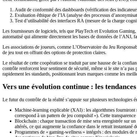
Audit de conformité des dashboards (vérification des indicateurs
Evaluation éthique de l’IA (analyse des processus d’anonymisat
Test d’utilisabilité des interfaces RA (mesure de la charge cogni
Les fournisseurs de logiciels, tels que PlayTech et Evolution Gaming,
automatisé qui alimente directement les bases de données de l’ANJ, faci
Les associations de joueurs, comme L’Observatoire du Jeu Responsable, 
de jeu tout en offrant des options de protection claires.
Le résultat de cette coopération se traduit par une hausse de la conf
contrôle renforcent leur sentiment de sécurité, même si le site n’a pas
rapidement les standards, positionnant leurs marques comme les meill
Vers une évolution continue : les tendances
Le futur du contrôle de la réalité s’appuie sur plusieurs technologies
Machine‑learning explicable (XAI) : les algorithmes fourniront 
correspond à un pattern de jeu compulsif »). Cette transparence 
Blockchain : chaque transaction de mise sera enregistrée sur un r
altérés, ce qui augmente la confiance dans le retrait instantané d
Programmes de « gaming‑wellness » intégrés : des modules de méd