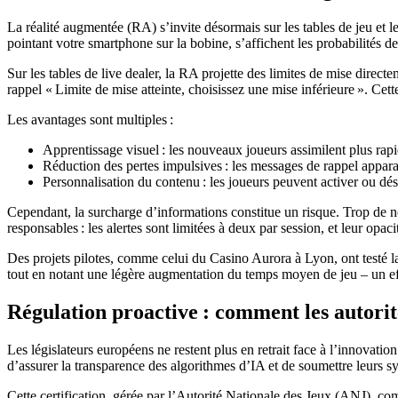
La réalité augmentée (RA) s’invite désormais sur les tables de jeu et
pointant votre smartphone sur la bobine, s’affichent les probabilités d
Sur les tables de live dealer, la RA projette des limites de mise direc
rappel « Limite de mise atteinte, choisissez une mise inférieure ». Cett
Les avantages sont multiples :
Apprentissage visuel : les nouveaux joueurs assimilent plus rapi
Réduction des pertes impulsives : les messages de rappel appara
Personnalisation du contenu : les joueurs peuvent activer ou dés
Cependant, la surcharge d’informations constitue un risque. Trop de n
responsables : les alertes sont limitées à deux par session, et leur op
Des projets pilotes, comme celui du Casino Aurora à Lyon, ont testé la 
tout en notant une légère augmentation du temps moyen de jeu – un effe
Régulation proactive : comment les autorité
Les législateurs européens ne restent plus en retrait face à l’innovati
d’assurer la transparence des algorithmes d’IA et de soumettre leurs sys
Cette certification, gérée par l’Autorité Nationale des Jeux (ANJ), com