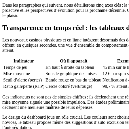
Dans les paragraphes qui suivent, nous détaillerons cinq axes clés : la
proactive et les perspectives d’évolution pour la prochaine décennie. 
le plaisir.
Transparence en temps réel : les tableaux
Les nouveaux casinos physiques et en ligne intègrent désormais des das
offrent, en quelques secondes, une vue d’ensemble du comportement de 
atteint.
Indicateur
Où il apparaît
Exemp
Temps de jeu
En haut à droite du tableau
45 min sur le l
Mise moyenne
Sous le graphique des mises
12 € par spin s
Seuil d’alerte (pertes)
Bande rouge en bas du tableau
Notification à
Ratio gain/perte (RTP)
Cercle coloré (vert/rouge)
98,7 % atteint
Ces indicateurs ne sont pas de simples chiffres ; ils déclenchent une r
mise moyenne signale une possible impulsion. Des études préliminaire
déclarent une meilleure maîtrise de leurs dépenses.
Le design du dashboard joue un rôle crucial. Les couleurs sont choisies
novices, le tableau propose même des suggestions d’auto‑exclusion te
l’autorégulation.