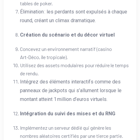
tables de poker.
Élimination : les perdants sont expulsés à chaque
round, créant un climax dramatique.
Création du scénario et du décor virtuel
Concevez un environnement narratif (casino
Art‑Déco, île tropicale).
Utilisez des assets modulaires pour réduire le temps
de rendu.
Intégrez des éléments interactifs comme des
panneaux de jackpots qui s’allument lorsque le
montant atteint 1 million d’euros virtuels.
Intégration du suivi des mises et du RNG
Implémentez un serveur dédié qui génère les
nombres aléatoires certifiés par une tierce partie.