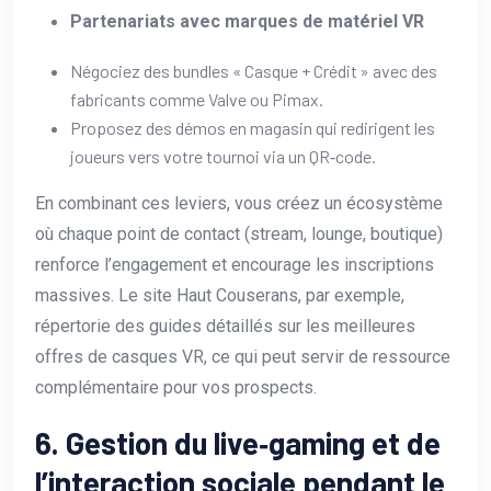
Partenariats avec marques de matériel VR
Négociez des bundles « Casque + Crédit » avec des
fabricants comme Valve ou Pimax.
Proposez des démos en magasin qui redirigent les
joueurs vers votre tournoi via un QR‑code.
En combinant ces leviers, vous créez un écosystème
où chaque point de contact (stream, lounge, boutique)
renforce l’engagement et encourage les inscriptions
massives. Le site Haut Couserans, par exemple,
répertorie des guides détaillés sur les meilleures
offres de casques VR, ce qui peut servir de ressource
complémentaire pour vos prospects.
6. Gestion du live‑gaming et de
l’interaction sociale pendant le