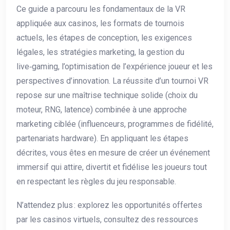
Ce guide a parcouru les fondamentaux de la VR
appliquée aux casinos, les formats de tournois
actuels, les étapes de conception, les exigences
légales, les stratégies marketing, la gestion du
live‑gaming, l’optimisation de l’expérience joueur et les
perspectives d’innovation. La réussite d’un tournoi VR
repose sur une maîtrise technique solide (choix du
moteur, RNG, latence) combinée à une approche
marketing ciblée (influenceurs, programmes de fidélité,
partenariats hardware). En appliquant les étapes
décrites, vous êtes en mesure de créer un événement
immersif qui attire, divertit et fidélise les joueurs tout
en respectant les règles du jeu responsable.
N’attendez plus : explorez les opportunités offertes
par les casinos virtuels, consultez des ressources