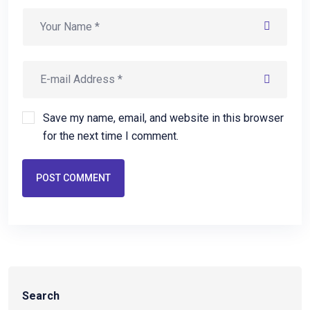
Save my name, email, and website in this browser
for the next time I comment.
POST COMMENT
Search