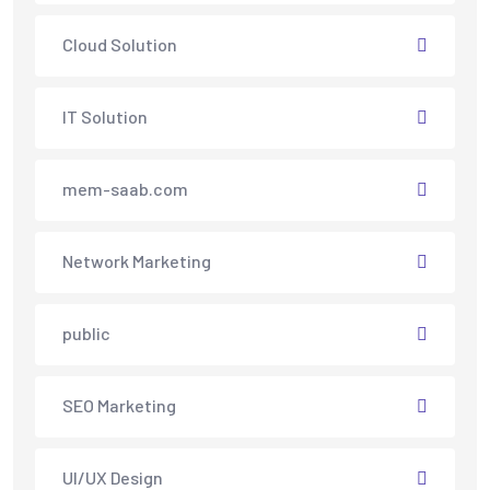
Cloud Solution
IT Solution
mem-saab.com
Network Marketing
public
SEO Marketing
UI/UX Design