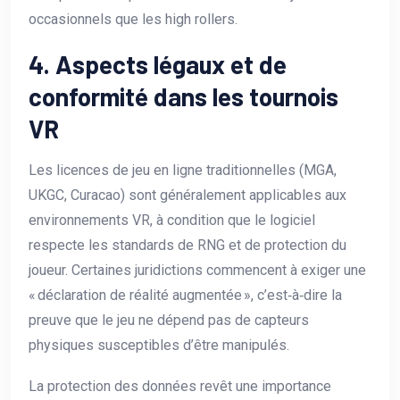
occasionnels que les high rollers.
4. Aspects légaux et de
conformité dans les tournois
VR
Les licences de jeu en ligne traditionnelles (MGA,
UKGC, Curacao) sont généralement applicables aux
environnements VR, à condition que le logiciel
respecte les standards de RNG et de protection du
joueur. Certaines juridictions commencent à exiger une
« déclaration de réalité augmentée », c’est‑à‑dire la
preuve que le jeu ne dépend pas de capteurs
physiques susceptibles d’être manipulés.
La protection des données revêt une importance