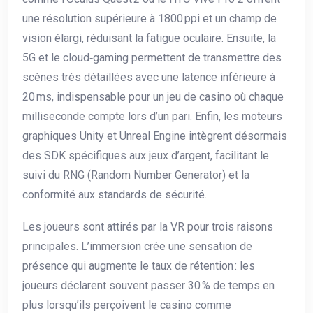
une résolution supérieure à 1800 ppi et un champ de
vision élargi, réduisant la fatigue oculaire. Ensuite, la
5G et le cloud‑gaming permettent de transmettre des
scènes très détaillées avec une latence inférieure à
20 ms, indispensable pour un jeu de casino où chaque
milliseconde compte lors d’un pari. Enfin, les moteurs
graphiques Unity et Unreal Engine intègrent désormais
des SDK spécifiques aux jeux d’argent, facilitant le
suivi du RNG (Random Number Generator) et la
conformité aux standards de sécurité.
Les joueurs sont attirés par la VR pour trois raisons
principales. L’immersion crée une sensation de
présence qui augmente le taux de rétention : les
joueurs déclarent souvent passer 30 % de temps en
plus lorsqu’ils perçoivent le casino comme