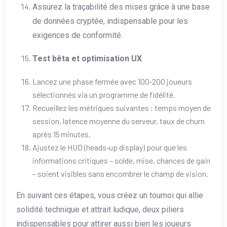
Assurez la traçabilité des mises grâce à une base
de données cryptée, indispensable pour les
exigences de conformité.
Test bêta et optimisation UX
Lancez une phase fermée avec 100‑200 joueurs
sélectionnés via un programme de fidélité.
Recueillez les métriques suivantes : temps moyen de
session, latence moyenne du serveur, taux de churn
après 15 minutes.
Ajustez le HUD (heads‑up display) pour que les
informations critiques – solde, mise, chances de gain
– soient visibles sans encombrer le champ de vision.
En suivant ces étapes, vous créez un tournoi qui allie
solidité technique et attrait ludique, deux piliers
indispensables pour attirer aussi bien les joueurs