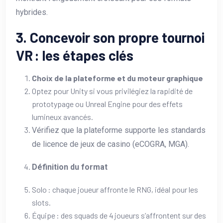
hybrides.
3. Concevoir son propre tournoi
VR : les étapes clés
Choix de la plateforme et du moteur graphique
Optez pour Unity si vous privilégiez la rapidité de
prototypage ou Unreal Engine pour des effets
lumineux avancés.
Vérifiez que la plateforme supporte les standards
de licence de jeux de casino (eCOGRA, MGA).
Définition du format
Solo : chaque joueur affronte le RNG, idéal pour les
slots.
Équipe : des squads de 4 joueurs s’affrontent sur des