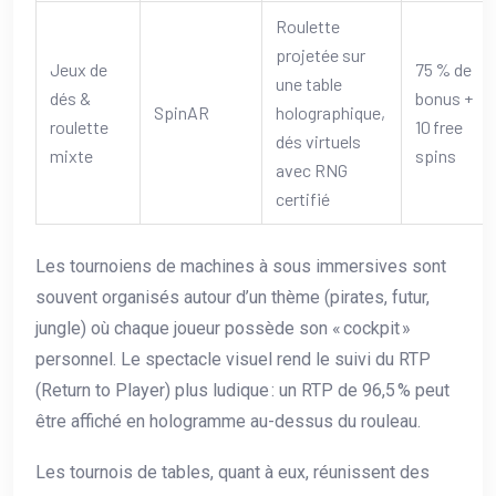
Roulette
projetée sur
Jeux de
75 % de
une table
dés &
bonus +
SpinAR
holographique,
roulette
10 free
dés virtuels
mixte
spins
avec RNG
certifié
Les tournoiens de machines à sous immersives sont
souvent organisés autour d’un thème (pirates, futur,
jungle) où chaque joueur possède son « cockpit »
personnel. Le spectacle visuel rend le suivi du RTP
(Return to Player) plus ludique : un RTP de 96,5 % peut
être affiché en hologramme au-dessus du rouleau.
Les tournois de tables, quant à eux, réunissent des