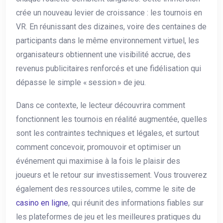
crée un nouveau levier de croissance : les tournois en
VR. En réunissant des dizaines, voire des centaines de
participants dans le même environnement virtuel, les
organisateurs obtiennent une visibilité accrue, des
revenus publicitaires renforcés et une fidélisation qui
dépasse le simple « session » de jeu.
Dans ce contexte, le lecteur découvrira comment
fonctionnent les tournois en réalité augmentée, quelles
sont les contraintes techniques et légales, et surtout
comment concevoir, promouvoir et optimiser un
événement qui maximise à la fois le plaisir des
joueurs et le retour sur investissement. Vous trouverez
également des ressources utiles, comme le site de
casino en ligne
, qui réunit des informations fiables sur
les plateformes de jeu et les meilleures pratiques du