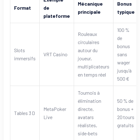
Mécanique
Bonus
Format
de
principale
typique
plateforme
100 %
Rouleaux
de
circulaires
bonus
Slots
autour du
VRT Casino
sans
immersifs
joueur,
wager
multiplicateurs
jusqu’à
en temps réel
500 €
Tournois à
élimination
50 % de
MetaPoker
directe,
bonus +
Tables 3 D
Live
avatars
20 tours
réalistes,
gratuits
side‑bets