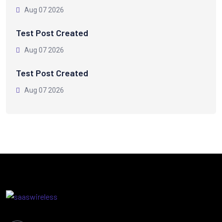
Aug 07 2026
Test Post Created
Aug 07 2026
Test Post Created
Aug 07 2026