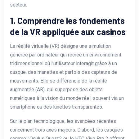
secteur.
1. Comprendre les fondements
de la VR appliquée aux casinos
La réalité virtuelle (VR) désigne une simulation
générée par ordinateur qui recrée un environnement
tridimensionnel où l’utilisateur interagit grâce à un
casque, des manettes et parfois des capteurs de
mouvements. Elle se différencie de la réalité
augmentée (AR), qui superpose des objets
numériques à la vision du monde réel, souvent via un
smartphone ou des lunettes transparentes.
Sur le plan technologique, les avancées récentes
concernent trois axes majeurs. D’abord, les casques
comme l’Oculus Quest 2 ou le HTC Vive Pro 2 offrent