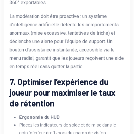
360° exportables.
La modération doit être proactive : un système
d’intelligence artificielle détecte les comportements
anormaux (mise excessive, tentatives de triche) et
déclenche une alerte pour l’équipe de support. Un
bouton d’assistance instantanée, accessible via le
menu radial, garantit que les joueurs reçoivent une aide
en temps réel sans quitter la partie.
7. Optimiser l’expérience du
joueur pour maximiser le taux
de rétention
Ergonomie du HUD
Placez les indicateurs de solde et de mise dans le
coin inférieur droit, hors du champ de vision