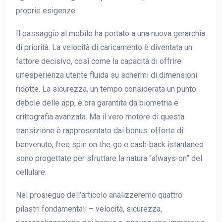
proprie esigenze.
Il passaggio al mobile ha portato a una nuova gerarchia
di priorità. La velocità di caricamento è diventata un
fattore decisivo, così come la capacità di offrire
un’esperienza utente fluida su schermi di dimensioni
ridotte. La sicurezza, un tempo considerata un punto
debole delle app, è ora garantita da biometria e
crittografia avanzata. Ma il vero motore di questa
transizione è rappresentato dai bonus: offerte di
benvenuto, free spin on‑the‑go e cash‑back istantaneo
sono progettate per sfruttare la natura “always‑on” del
cellulare.
Nel prosieguo dell’articolo analizzeremo quattro
pilastri fondamentali – velocità, sicurezza,