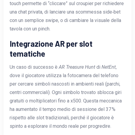
touch permette di “cliccare” sul croupier per richiedere
una chat privata, di lanciare una scommessa side‑bet
con un semplice swipe, o di cambiare la visuale della
tavola con un pinch.
Integrazione AR per slot
tematiche
Un caso di successo è
AR Treasure Hunt
di
NetEnt
,
dove il giocatore utilizza la fotocamera del telefono
per cercare simboli nascosti in ambienti reali (parchi,
centri commerciali). Ogni simbolo trovato sblocca giri
gratuiti o moltiplicatori fino a x500. Questa meccanica
ha aumentato il tempo medio di sessione del 37 %
rispetto alle slot tradizionali, perché il giocatore è
spinto a esplorare il mondo reale per progredire.