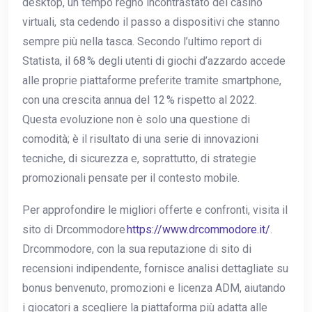
desktop, un tempo regno incontrastato dei casinò
virtuali, sta cedendo il passo a dispositivi che stanno
sempre più nella tasca. Secondo l’ultimo report di
Statista, il 68 % degli utenti di giochi d’azzardo accede
alle proprie piattaforme preferite tramite smartphone,
con una crescita annua del 12 % rispetto al 2022.
Questa evoluzione non è solo una questione di
comodità; è il risultato di una serie di innovazioni
tecniche, di sicurezza e, soprattutto, di strategie
promozionali pensate per il contesto mobile.
Per approfondire le migliori offerte e confronti, visita il
sito di Drcommodore
https://www.drcommodore.it/
.
Drcommodore, con la sua reputazione di sito di
recensioni indipendente, fornisce analisi dettagliate su
bonus benvenuto, promozioni e licenza ADM, aiutando
i giocatori a scegliere la piattaforma più adatta alle