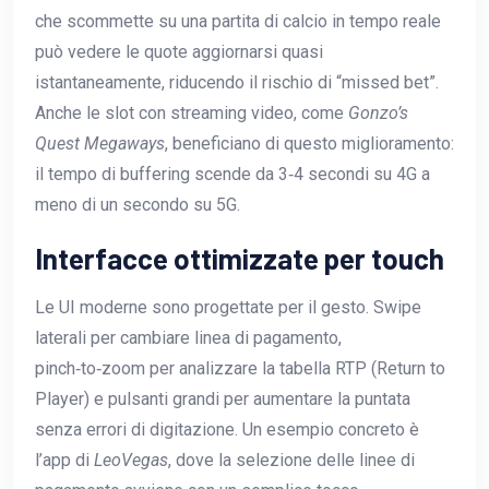
che scommette su una partita di calcio in tempo reale
può vedere le quote aggiornarsi quasi
istantaneamente, riducendo il rischio di “missed bet”.
Anche le slot con streaming video, come
Gonzo’s
Quest Megaways
, beneficiano di questo miglioramento:
il tempo di buffering scende da 3‑4 secondi su 4G a
meno di un secondo su 5G.
Interfacce ottimizzate per touch
Le UI moderne sono progettate per il gesto. Swipe
laterali per cambiare linea di pagamento,
pinch‑to‑zoom per analizzare la tabella RTP (Return to
Player) e pulsanti grandi per aumentare la puntata
senza errori di digitazione. Un esempio concreto è
l’app di
LeoVegas
, dove la selezione delle linee di