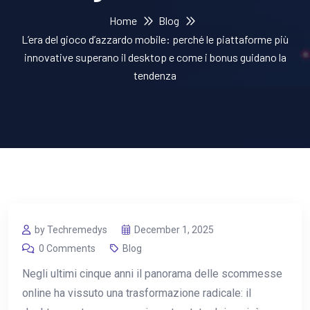
Home
Blog
L’era del gioco d’azzardo mobile: perché le piattaforme più
innovative superano il desktop e come i bonus guidano la
tendenza
by Techremedys
December 1, 2025
0 Comments
Blog
Negli ultimi cinque anni il panorama delle scommesse
online ha vissuto una trasformazione radicale: il