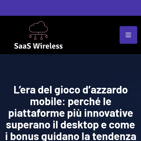
L’era del gioco d’azzardo
mobile: perché le
piattaforme più innovative
superano il desktop e come
i bonus guidano la tendenza