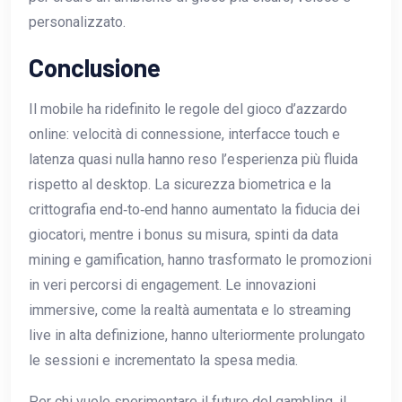
personalizzato.
Conclusione
Il mobile ha ridefinito le regole del gioco d’azzardo
online: velocità di connessione, interfacce touch e
latenza quasi nulla hanno reso l’esperienza più fluida
rispetto al desktop. La sicurezza biometrica e la
crittografia end‑to‑end hanno aumentato la fiducia dei
giocatori, mentre i bonus su misura, spinti da data
mining e gamification, hanno trasformato le promozioni
in veri percorsi di engagement. Le innovazioni
immersive, come la realtà aumentata e lo streaming
live in alta definizione, hanno ulteriormente prolungato
le sessioni e incrementato la spesa media.
Per chi vuole sperimentare il futuro del gambling, il