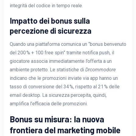
integrità del codice in tempo reale.
Impatto dei bonus sulla
percezione di sicurezza
Quando una piattaforma comunica un “bonus benvenuto
del 200 % + 100 free spin” tramite notifica push, il
giocatore associa immediatamente l’offerta a un
ambiente protetto. Le statistiche di
Drcommodore
indicano che le promozioni inviate via app hanno un
tasso di conversione del 34 %, rispetto al 21 % delle
email desktop. La sicurezza percepita, quindi,
amplifica l’efficacia delle promozioni.
Bonus su misura: la nuova
frontiera del marketing mobile