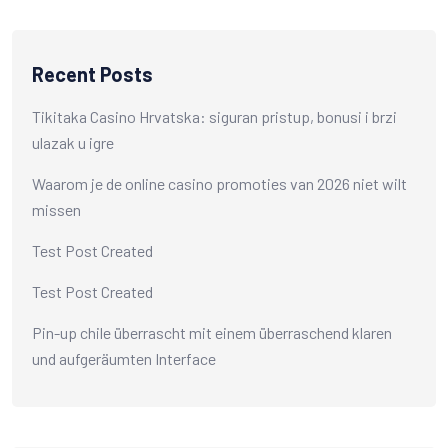
Recent Posts
Tikitaka Casino Hrvatska: siguran pristup, bonusi i brzi
ulazak u igre
Waarom je de online casino promoties van 2026 niet wilt
missen
Test Post Created
Test Post Created
Pin-up chile überrascht mit einem überraschend klaren
und aufgeräumten Interface