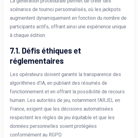
La génération procédurale permet de créer des
scénarios de tournoi personnalisés, où les jackpots
augmentent dynamiquement en fonction du nombre de
participants actifs, offrant ainsi une expérience unique
à chaque édition.
7.1. Défis éthiques et
réglementaires
Les opérateurs doivent garantir la transparence des
algorithmes d’IA, en publiant des résumés de
fonctionnement et en offrant la possibilité de recours
humain. Les autorités de jeu, notamment l’ARJEL en
France, exigent que les décisions automatisées
respectent les règles de jeu équitable et que les
données personnelles soient protégées
conformément au RGPD.