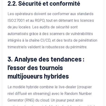
2.2. Sécurité et conformité
Les opérateurs doivent se conformer aux standards
ISO 27001 et au RGPD, tout en détenant les licences
de jeu locales. Les audits de sécurité sont
automatisés grâce à des scanners de vulnérabilités
intégrés à la chaîne CI/CD, et des tests de pénétration
trimestriels valident la robustesse du périmètre.
3. Analyse des tendances :
l’essor des tournois
multijoueurs hybrides
Le modèle hybride combine le live‑dealer (croupier
réel diffusé en streaming) avec le Random Number
Generator (RNG) du cloud. Un joueur peut ainsi