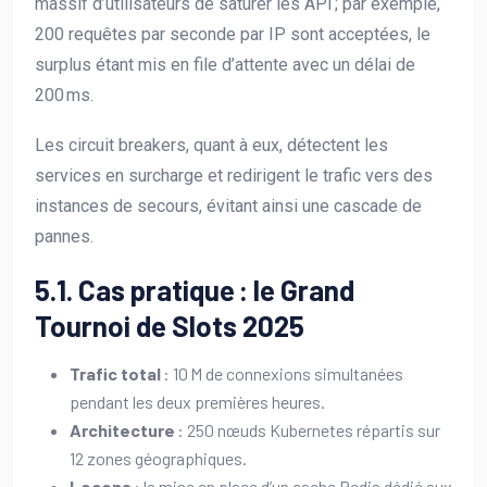
massif d’utilisateurs de saturer les API ; par exemple,
200 requêtes par seconde par IP sont acceptées, le
surplus étant mis en file d’attente avec un délai de
200 ms.
Les circuit breakers, quant à eux, détectent les
services en surcharge et redirigent le trafic vers des
instances de secours, évitant ainsi une cascade de
pannes.
5.1. Cas pratique : le Grand
Tournoi de Slots 2025
Trafic total
: 10 M de connexions simultanées
pendant les deux premières heures.
Architecture
: 250 nœuds Kubernetes répartis sur
12 zones géographiques.
Leçons
: la mise en place d’un cache Redis dédié aux