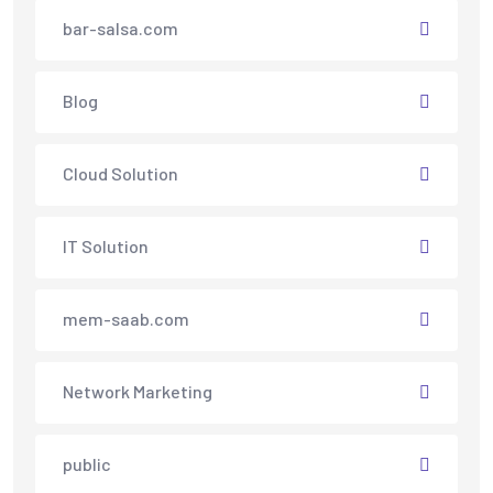
bar-salsa.com
Blog
Cloud Solution
IT Solution
mem-saab.com
Network Marketing
public