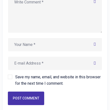
Save my name, email, and website in this browser
for the next time I comment.
POST COMMENT