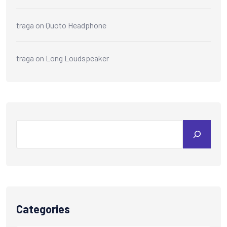
traga
on
Quoto Headphone
traga
on
Long Loudspeaker
Categories