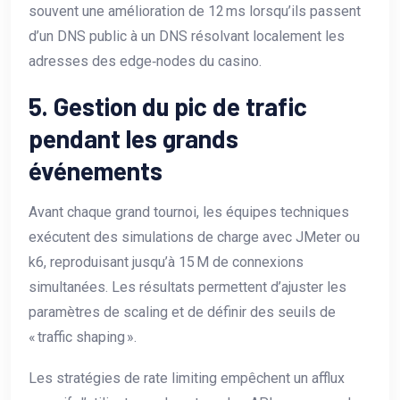
souvent une amélioration de 12 ms lorsqu’ils passent
d’un DNS public à un DNS résolvant localement les
adresses des edge‑nodes du casino.
5. Gestion du pic de trafic
pendant les grands
événements
Avant chaque grand tournoi, les équipes techniques
exécutent des simulations de charge avec JMeter ou
k6, reproduisant jusqu’à 15 M de connexions
simultanées. Les résultats permettent d’ajuster les
paramètres de scaling et de définir des seuils de
« traffic shaping ».
Les stratégies de rate limiting empêchent un afflux