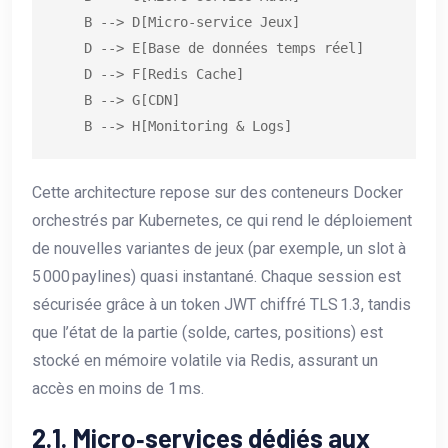
    B --> D[Micro‑service Jeux]

    D --> E[Base de données temps réel]

    D --> F[Redis Cache]

    B --> G[CDN]

Cette architecture repose sur des conteneurs Docker
orchestrés par Kubernetes, ce qui rend le déploiement
de nouvelles variantes de jeux (par exemple, un slot à
5 000 paylines) quasi instantané. Chaque session est
sécurisée grâce à un token JWT chiffré TLS 1.3, tandis
que l’état de la partie (solde, cartes, positions) est
stocké en mémoire volatile via Redis, assurant un
accès en moins de 1 ms.
2.1. Micro‑services dédiés aux