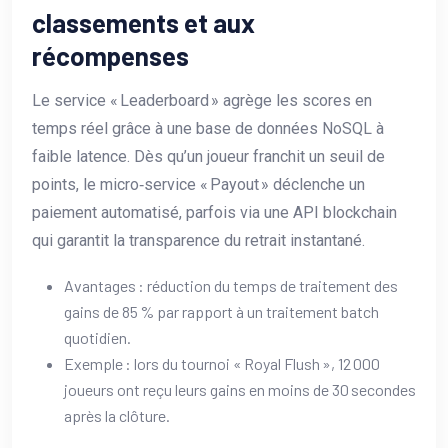
classements et aux
récompenses
Le service « Leaderboard » agrège les scores en
temps réel grâce à une base de données NoSQL à
faible latence. Dès qu’un joueur franchit un seuil de
points, le micro‑service « Payout » déclenche un
paiement automatisé, parfois via une API blockchain
qui garantit la transparence du retrait instantané.
Avantages : réduction du temps de traitement des
gains de 85 % par rapport à un traitement batch
quotidien.
Exemple : lors du tournoi « Royal Flush », 12 000
joueurs ont reçu leurs gains en moins de 30 secondes
après la clôture.