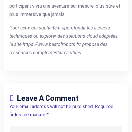
participant vivra une aventure sur mesure, plus sûre et
plus immersive que jamais.
Pour ceux qui souhaitent approfondir les aspects
techniques ou explorer des solutions cloud adaptées,
le site https://www.bestofrobots.fr/ propose des
ressources complémentaires utiles.
Leave A Comment
Your email address will not be published. Required
fields are marked *