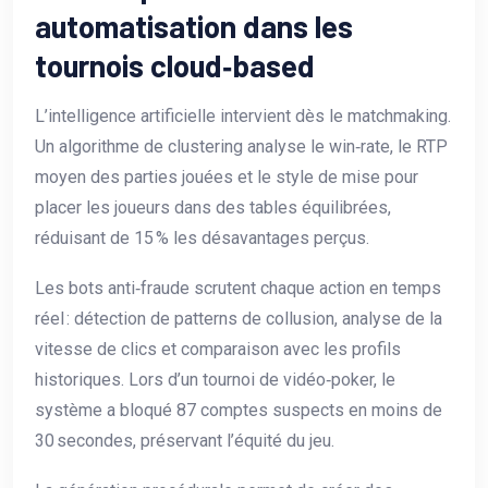
automatisation dans les
tournois cloud‑based
L’intelligence artificielle intervient dès le matchmaking.
Un algorithme de clustering analyse le win‑rate, le RTP
moyen des parties jouées et le style de mise pour
placer les joueurs dans des tables équilibrées,
réduisant de 15 % les désavantages perçus.
Les bots anti‑fraude scrutent chaque action en temps
réel : détection de patterns de collusion, analyse de la
vitesse de clics et comparaison avec les profils
historiques. Lors d’un tournoi de vidéo‑poker, le
système a bloqué 87 comptes suspects en moins de
30 secondes, préservant l’équité du jeu.