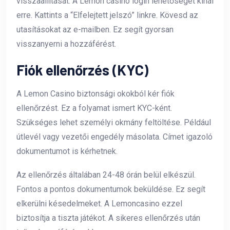
visszaállítását. A Lemon casino login lehetőséget kínál
erre. Kattints a “Elfelejtett jelszó” linkre. Kövesd az
utasításokat az e-mailben. Ez segít gyorsan
visszanyerni a hozzáférést.
Fiók ellenőrzés (KYC)
A Lemon Casino biztonsági okokból kér fiók
ellenőrzést. Ez a folyamat ismert KYC-ként.
Szükséges lehet személyi okmány feltöltése. Például
útlevél vagy vezetői engedély másolata. Címet igazoló
dokumentumot is kérhetnek.
Az ellenőrzés általában 24-48 órán belül elkészül.
Fontos a pontos dokumentumok beküldése. Ez segít
elkerülni késedelmeket. A Lemoncasino ezzel
biztosítja a tiszta játékot. A sikeres ellenőrzés után