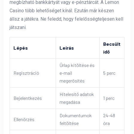
megbízható bankkártyát vagy e-pénztárcát. A Lemon
Casino több lehetőséget kínál. Ezután már készen
állsz a játékra. Ne feledd, hogy felelősségteljesen kell
játszani.
Becsült
Lépés
Leírás
idő
Űrlap kitöltése és
Regisztráció
e-mail
5 perc
megerősítés
Hitelesítő adatok
Bejelentkezés
1 perc
megadása
Dokumentumok
24-48
Ellenőrzés
feltöltése
óra