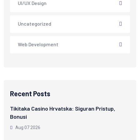
UI/UX Design
Uncategorized
Web Development
Recent Posts
Tikitaka Casino Hrvatska: Siguran Pristup,
Bonusi
Aug 07 2026