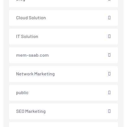
Cloud Solution
IT Solution
mem-saab.com
Network Marketing
public
SEO Marketing