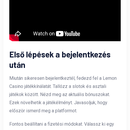
Első lépések a bejelentkezés
után
Miután sikeresen bejelentkeztél, fedezd fel a Lemon
Casino játékkínálatát. Tallózz a slotok és asztali
játékok között. Nézd meg az aktuális bónuszokat.
Ezek növelhetik a játékélményt. Javasoljuk, hogy
először ismerd meg a platformot.
Fontos beállítani a fizetési módokat. Válassz ki egy