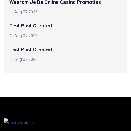
Waarom Je De Online Casino Promoties
Aug 07 2026
Test Post Created
Aug 07 2026
Test Post Created
Aug 07 2026