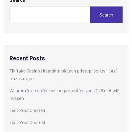
Search
Search
Recent Posts
Tikitaka Casino Hrvatska: siguran pristup, bonusi i brzi
ulazak u igre
Waarom je de online casino promoties van 2026 niet wilt
missen
Test Post Created
Test Post Created