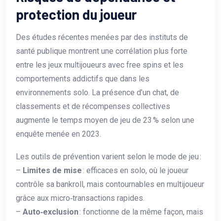
protection du joueur
Des études récentes menées par des instituts de
santé publique montrent une corrélation plus forte
entre les jeux multijoueurs avec free spins et les
comportements addictifs que dans les
environnements solo. La présence d’un chat, de
classements et de récompenses collectives
augmente le temps moyen de jeu de 23 % selon une
enquête menée en 2023.
Les outils de prévention varient selon le mode de jeu :
–
Limites de mise
: efficaces en solo, où le joueur
contrôle sa bankroll, mais contournables en multijoueur
grâce aux micro‑transactions rapides.
–
Auto‑exclusion
: fonctionne de la même façon, mais