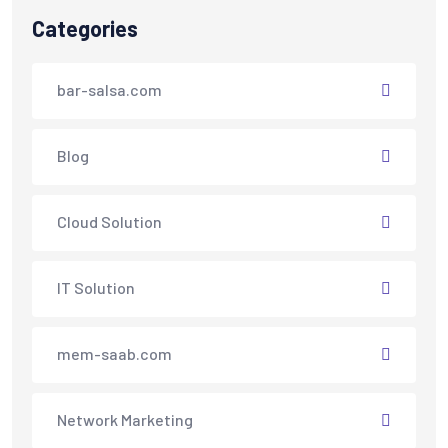
Categories
bar-salsa.com
Blog
Cloud Solution
IT Solution
mem-saab.com
Network Marketing