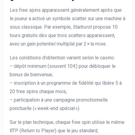
Les free spins apparaissent généralement après que
le joueur a activé un symbole scatter sur une machine à
sous classique. Par exemple,
Starburst
propose 10
tours gratuits dès que trois scatters apparaissent,
avec un gain potentiel multiplié par 2 × la mise.
Les conditions d’obtention varient selon le casino :
– dépôt minimum (souvent 10 €) pour débloquer le
bonus de bienvenue,
– inscription à un programme de fidélité qui libère 5 à
20 free spins chaque mois,
– participation à une campagne promotionnelle
ponctuelle (« week‑end spécial »).
Sur le plan technique, chaque free spin utilise le même
RTP (Return to Player) que le jeu standard,