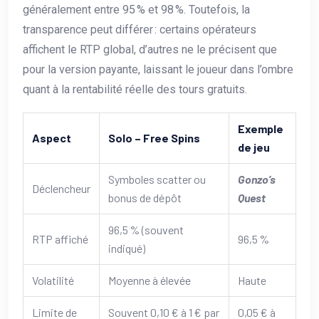
généralement entre 95 % et 98 %. Toutefois, la
transparence peut différer : certains opérateurs
affichent le RTP global, d’autres ne le précisent que
pour la version payante, laissant le joueur dans l’ombre
quant à la rentabilité réelle des tours gratuits.
Exemple
Aspect
Solo – Free Spins
de jeu
Symboles scatter ou
Gonzo’s
Déclencheur
bonus de dépôt
Quest
96,5 % (souvent
RTP affiché
96,5 %
indiqué)
Volatilité
Moyenne à élevée
Haute
Limite de
Souvent 0,10 € à 1 € par
0,05 € à