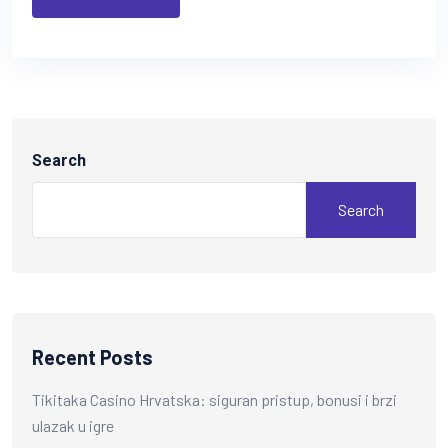
Search
Search
Recent Posts
Tikitaka Casino Hrvatska: siguran pristup, bonusi i brzi
ulazak u igre