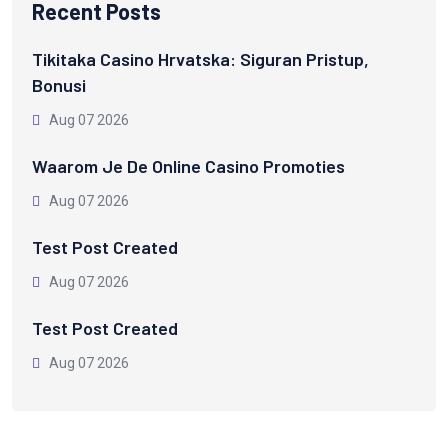
Recent Posts
Tikitaka Casino Hrvatska: Siguran Pristup,
Bonusi
Aug 07 2026
Waarom Je De Online Casino Promoties
Aug 07 2026
Test Post Created
Aug 07 2026
Test Post Created
Aug 07 2026