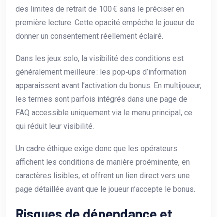
des limites de retrait de 100 € sans le préciser en
première lecture. Cette opacité empêche le joueur de
donner un consentement réellement éclairé.
Dans les jeux solo, la visibilité des conditions est
généralement meilleure : les pop‑ups d’information
apparaissent avant l’activation du bonus. En multijoueur,
les termes sont parfois intégrés dans une page de
FAQ accessible uniquement via le menu principal, ce
qui réduit leur visibilité.
Un cadre éthique exige donc que les opérateurs
affichent les conditions de manière proéminente, en
caractères lisibles, et offrent un lien direct vers une
page détaillée avant que le joueur n’accepte le bonus.
Risques de dépendance et