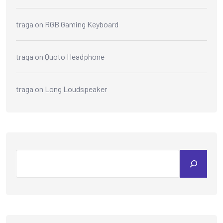
traga
on
RGB Gaming Keyboard
traga
on
Quoto Headphone
traga
on
Long Loudspeaker