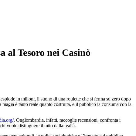
 al Tesoro nei Casinò
esplode in milioni, il suono di una roulette che si ferma su zero dopo
 magia è tanto reale quanto costruita, e il pubblico la consuma con la
dia.org/
. Onglombardia, infatti, raccoglie recensioni, confronta i
i vuole distinguere il mito dalla realtà.
crepanze culturali, le radici sociologiche e l’impatto sul pubblico,