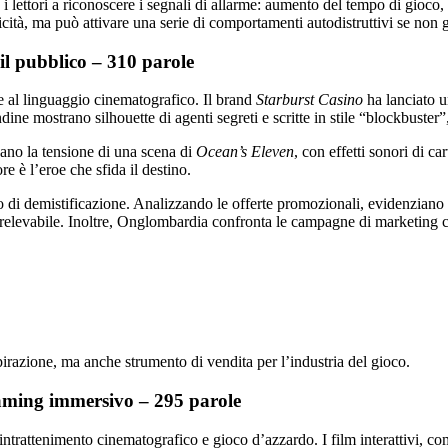
i lettori a riconoscere i segnali di allarme: aumento del tempo di gioco, 
licità, ma può attivare una serie di comportamenti autodistruttivi se non
il pubblico – 310 parole
e al linguaggio cinematografico. Il brand
Starburst Casino
ha lanciato 
e mostrano silhouette di agenti segreti e scritte in stile “blockbuster”
reano la tensione di una scena di
Ocean’s Eleven
, con effetti sonori di c
e è l’eroe che sfida il destino.
di demistificazione. Analizzando le offerte promozionali, evidenziano l
 prelevabile. Inoltre, Onglombardia confronta le campagne di marketing
pirazione, ma anche strumento di vendita per l’industria del gioco.
 gaming immersivo – 295 parole
ntrattenimento cinematografico e gioco d’azzardo. I film interattivi, co