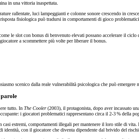
na in una vittoria inaspettata.
re rallentate, luci lampeggianti e colonne sonore crescendo in crescend
ssa risposta fisiologica può tradursi in comportamenti di gioco problemati
me le slot con bonus di benvenuto elevati possano accelerare il ciclo 
giocatore a scommettere più volte per liberare il bonus.
iasmo scenico dalla reale vulnerabilità psicologica che può emergere n
 parole
ere tutto. In
The Cooler
(2003), il protagonista, dopo aver incassato una
reoccupante: i giocatori problematici rappresentano circa il 2‑3 % della p
n casi estremi, comportamenti illegali per mantenere il loro stile di vita
di identità, con il giocatore che diventa dipendente dal brivido del risc