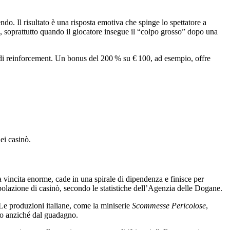
o. Il risultato è una risposta emotiva che spinge lo spettatore a
ci, soprattutto quando il giocatore insegue il “colpo grosso” dopo una
di reinforcement. Un bonus del 200 % su € 100, ad esempio, offre
ei casinò.
 vincita enorme, cade in una spirale di dipendenza e finisce per
opolazione di casinò, secondo le statistiche dell’Agenzia delle Dogane.
. Le produzioni italiane, come la miniserie
Scommesse Pericolose
,
hio anziché dal guadagno.