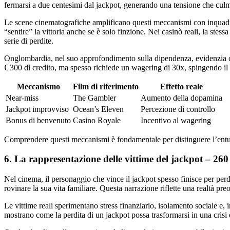
fermarsi a due centesimi dal jackpot, generando una tensione che culmi
Le scene cinematografiche amplificano questi meccanismi con inquadratu
“sentire” la vittoria anche se è solo finzione. Nei casinò reali, la ste
serie di perdite.
Onglombardia, nel suo approfondimento sulla dipendenza, evidenzia co
€ 300 di credito, ma spesso richiede un wagering di 30x, spingendo il 
Meccanismo
Film di riferimento
Effetto reale
Near‑miss
The Gambler
Aumento della dopamina
Jackpot improvviso
Ocean’s Eleven
Percezione di controllo
Bonus di benvenuto
Casino Royale
Incentivo al wagering
Comprendere questi meccanismi è fondamentale per distinguere l’entus
6. La rappresentazione delle vittime del jackpot – 260
Nel cinema, il personaggio che vince il jackpot spesso finisce per perd
rovinare la sua vita familiare. Questa narrazione riflette una realtà p
Le vittime reali sperimentano stress finanziario, isolamento sociale e, i
mostrano come la perdita di un jackpot possa trasformarsi in una crisi 