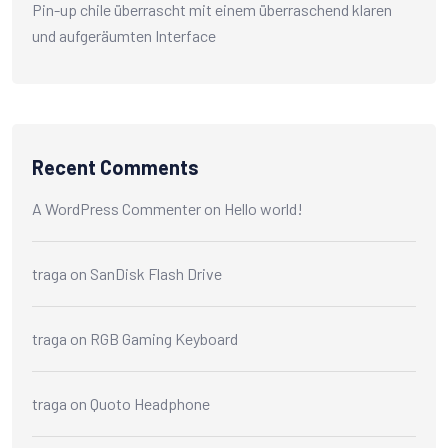
Pin-up chile überrascht mit einem überraschend klaren
und aufgeräumten Interface
Recent Comments
A WordPress Commenter
on
Hello world!
traga
on
SanDisk Flash Drive
traga
on
RGB Gaming Keyboard
traga
on
Quoto Headphone