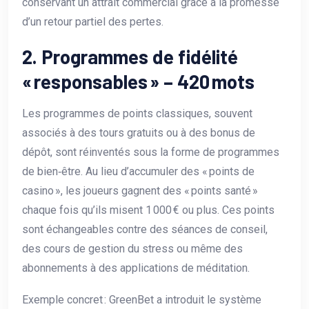
conservant un attrait commercial grâce à la promesse
d’un retour partiel des pertes.
2. Programmes de fidélité
« responsables » – 420 mots
Les programmes de points classiques, souvent
associés à des tours gratuits ou à des bonus de
dépôt, sont réinventés sous la forme de programmes
de bien‑être. Au lieu d’accumuler des « points de
casino », les joueurs gagnent des « points santé »
chaque fois qu’ils misent 1 000 € ou plus. Ces points
sont échangeables contre des séances de conseil,
des cours de gestion du stress ou même des
abonnements à des applications de méditation.
Exemple concret : GreenBet a introduit le système