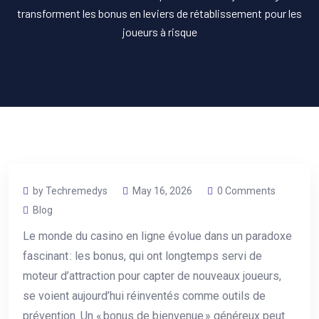
transforment les bonus en leviers de rétablissement pour les
joueurs à risque
by Techremedys
May 16, 2026
0 Comments
Blog
Le monde du casino en ligne évolue dans un paradoxe
fascinant : les bonus, qui ont longtemps servi de
moteur d’attraction pour capter de nouveaux joueurs,
se voient aujourd’hui réinventés comme outils de
prévention. Un « bonus de bienvenue » généreux peut