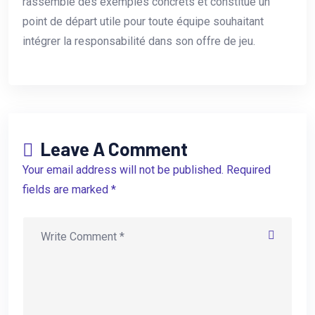
rassemble des exemples concrets et constitue un
point de départ utile pour toute équipe souhaitant
intégrer la responsabilité dans son offre de jeu.
Leave A Comment
Your email address will not be published. Required
fields are marked *