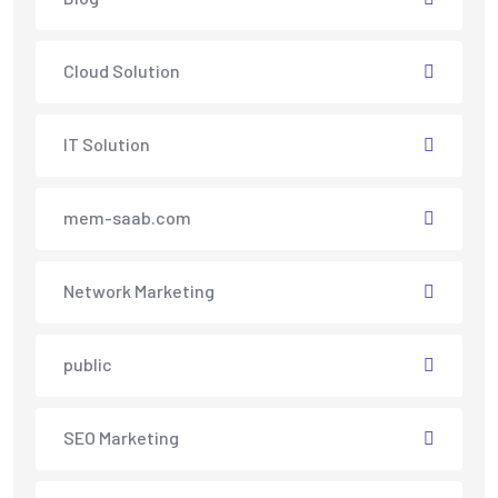
Cloud Solution
IT Solution
mem-saab.com
Network Marketing
public
SEO Marketing