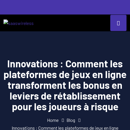
Innovations : Comment les
plateformes de jeux en ligne
transforment les bonus en
leviers de rétablissement
pour les joueurs à risque
Home
Blog
Innovations : Comment les plateformes de jeux en ligne