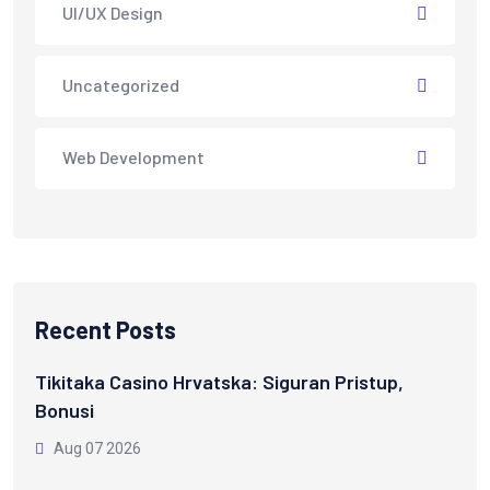
UI/UX Design
Uncategorized
Web Development
Recent Posts
Tikitaka Casino Hrvatska: Siguran Pristup,
Bonusi
Aug 07 2026