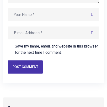
Save my name, email, and website in this browser
for the next time I comment.
POST COMMENT