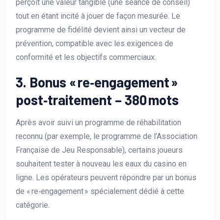
perçoit une valeur tangible (une séance de conseil)
tout en étant incité à jouer de façon mesurée. Le
programme de fidélité devient ainsi un vecteur de
prévention, compatible avec les exigences de
conformité et les objectifs commerciaux.
3. Bonus « re‑engagement »
post‑traitement – 380 mots
Après avoir suivi un programme de réhabilitation
reconnu (par exemple, le programme de l’Association
Française de Jeu Responsable), certains joueurs
souhaitent tester à nouveau les eaux du casino en
ligne. Les opérateurs peuvent répondre par un bonus
de « re‑engagement » spécialement dédié à cette
catégorie.