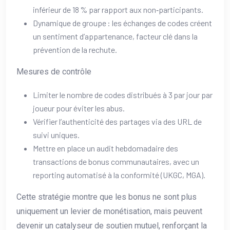
inférieur de 18 % par rapport aux non‑participants.
Dynamique de groupe : les échanges de codes créent
un sentiment d’appartenance, facteur clé dans la
prévention de la rechute.
Mesures de contrôle
Limiter le nombre de codes distribués à 3 par jour par
joueur pour éviter les abus.
Vérifier l’authenticité des partages via des URL de
suivi uniques.
Mettre en place un audit hebdomadaire des
transactions de bonus communautaires, avec un
reporting automatisé à la conformité (UKGC, MGA).
Cette stratégie montre que les bonus ne sont plus
uniquement un levier de monétisation, mais peuvent
devenir un catalyseur de soutien mutuel, renforçant la