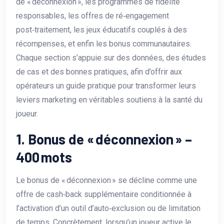
de « déconnexion », les programmes de fidélité
responsables, les offres de ré‑engagement
post‑traitement, les jeux éducatifs couplés à des
récompenses, et enfin les bonus communautaires.
Chaque section s’appuie sur des données, des études
de cas et des bonnes pratiques, afin d’offrir aux
opérateurs un guide pratique pour transformer leurs
leviers marketing en véritables soutiens à la santé du
joueur.
1. Bonus de « déconnexion » –
400 mots
Le bonus de « déconnexion » se décline comme une
offre de cash‑back supplémentaire conditionnée à
l’activation d’un outil d’auto‑exclusion ou de limitation
de temps. Concrètement, lorsqu’un joueur active le