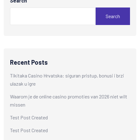
Search
Search
Recent Posts
Tikitaka Casino Hrvatska: siguran pristup, bonusi i brzi
ulazak u igre
Waarom je de online casino promoties van 2026 niet wilt
missen
Test Post Created
Test Post Created