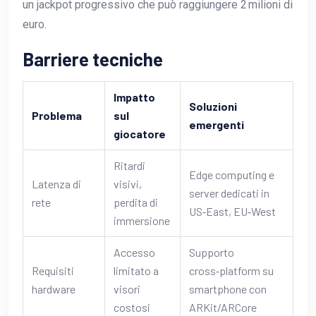
un jackpot progressivo che può raggiungere 2 milioni di
euro.
Barriere tecniche
Impatto
Soluzioni
Problema
sul
emergenti
giocatore
Ritardi
Edge computing e
Latenza di
visivi,
server dedicati in
rete
perdita di
US‑East, EU‑West
immersione
Accesso
Supporto
Requisiti
limitato a
cross‑platform su
hardware
visori
smartphone con
costosi
ARKit/ARCore