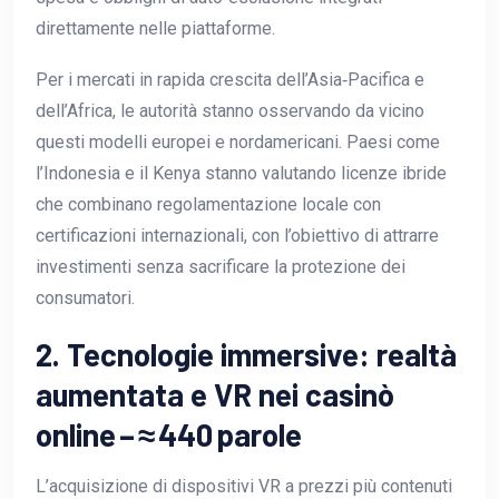
direttamente nelle piattaforme.
Per i mercati in rapida crescita dell’Asia‑Pacifica e
dell’Africa, le autorità stanno osservando da vicino
questi modelli europei e nordamericani. Paesi come
l’Indonesia e il Kenya stanno valutando licenze ibride
che combinano regolamentazione locale con
certificazioni internazionali, con l’obiettivo di attrarre
investimenti senza sacrificare la protezione dei
consumatori.
2. Tecnologie immersive: realtà
aumentata e VR nei casinò
online – ≈ 440 parole
L’acquisizione di dispositivi VR a prezzi più contenuti