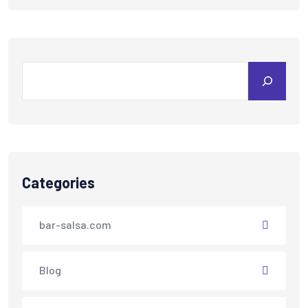
Categories
bar-salsa.com
Blog