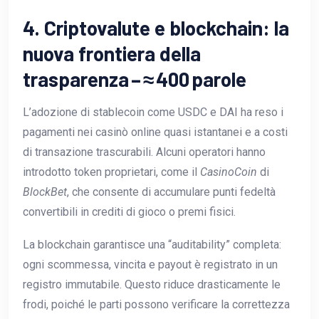
4. Criptovalute e blockchain: la
nuova frontiera della
trasparenza – ≈ 400 parole
L’adozione di stablecoin come USDC e DAI ha reso i
pagamenti nei casinò online quasi istantanei e a costi
di transazione trascurabili. Alcuni operatori hanno
introdotto token proprietari, come il
CasinoCoin
di
BlockBet
, che consente di accumulare punti fedeltà
convertibili in crediti di gioco o premi fisici.
La blockchain garantisce una “auditability” completa:
ogni scommessa, vincita e payout è registrato in un
registro immutabile. Questo riduce drasticamente le
frodi, poiché le parti possono verificare la correttezza