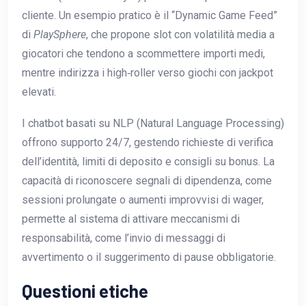
cliente. Un esempio pratico è il “Dynamic Game Feed”
di
PlaySphere
, che propone slot con volatilità media a
giocatori che tendono a scommettere importi medi,
mentre indirizza i high‑roller verso giochi con jackpot
elevati.
I chatbot basati su NLP (Natural Language Processing)
offrono supporto 24/7, gestendo richieste di verifica
dell’identità, limiti di deposito e consigli su bonus. La
capacità di riconoscere segnali di dipendenza, come
sessioni prolungate o aumenti improvvisi di wager,
permette al sistema di attivare meccanismi di
responsabilità, come l’invio di messaggi di
avvertimento o il suggerimento di pause obbligatorie.
Questioni etiche