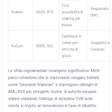
24 h,
Registrato n
Kraken
USDC, BTC
possibilità di
(NY)
staking per
bonus
Cashback in
token per
Soggetto a l
KuCoin
DOGE, SOL
attività di
Curaçao
gioco
Le sfide regolamentari rimangono significative. Molti
paesi richiedono che le criptovalute vengano trattate
come “strumenti finanziari” e impongono obblighi di
AML/KYC più stringenti. Inoltre, le autorità europee
stanno valutando l’obbligo di includere l’IVA sulle
vincite in crypto, un tema ancora in fase di dibattito.