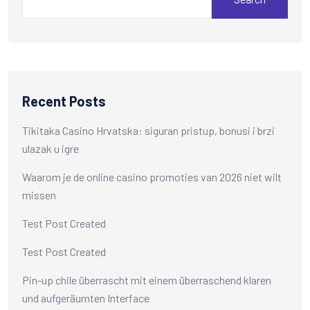
Recent Posts
Tikitaka Casino Hrvatska: siguran pristup, bonusi i brzi
ulazak u igre
Waarom je de online casino promoties van 2026 niet wilt
missen
Test Post Created
Test Post Created
Pin-up chile überrascht mit einem überraschend klaren
und aufgeräumten Interface