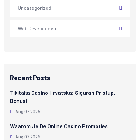
Uncategorized
Web Development
Recent Posts
Tikitaka Casino Hrvatska: Siguran Pristup,
Bonusi
Aug 07 2026
Waarom Je De Online Casino Promoties
Aug 07 2026