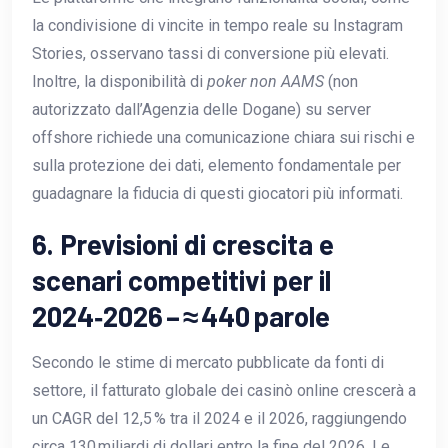
la condivisione di vincite in tempo reale su Instagram
Stories, osservano tassi di conversione più elevati.
Inoltre, la disponibilità di
poker non AAMS
(non
autorizzato dall’Agenzia delle Dogane) su server
offshore richiede una comunicazione chiara sui rischi e
sulla protezione dei dati, elemento fondamentale per
guadagnare la fiducia di questi giocatori più informati.
6. Previsioni di crescita e
scenari competitivi per il
2024‑2026 – ≈ 440 parole
Secondo le stime di mercato pubblicate da fonti di
settore, il fatturato globale dei casinò online crescerà a
un CAGR del 12,5 % tra il 2024 e il 2026, raggiungendo
circa 130 miliardi di dollari entro la fine del 2026. Le