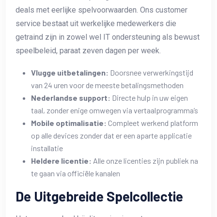
deals met eerlijke spelvoorwaarden. Ons customer
service bestaat uit werkelijke medewerkers die
getraind zijn in zowel wel IT ondersteuning als bewust
speelbeleid, paraat zeven dagen per week.
Vlugge uitbetalingen:
Doorsnee verwerkingstijd
van 24 uren voor de meeste betalingsmethoden
Nederlandse support:
Directe hulp in uw eigen
taal, zonder enige omwegen via vertaalprogramma’s
Mobile optimalisatie:
Compleet werkend platform
op alle devices zonder dat er een aparte applicatie
installatie
Heldere licentie:
Alle onze licenties zijn publiek na
te gaan via officiële kanalen
De Uitgebreide Spelcollectie