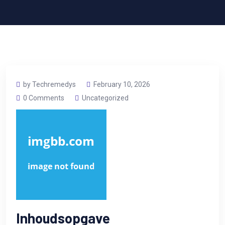
by Techremedys
February 10, 2026
0 Comments
Uncategorized
Inhoudsopgave