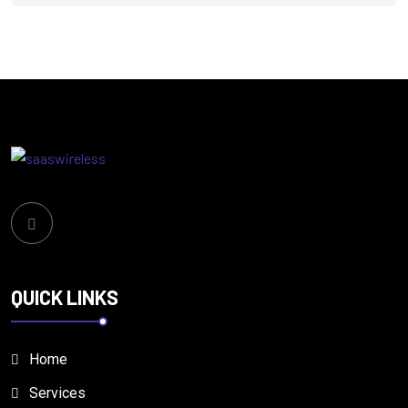
QUICK LINKS
Home
Services