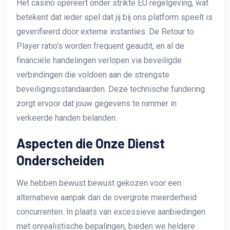
Het casino opereert onder strikte EU regelgeving, wat
betekent dat ieder spel dat jij bij ons platform speelt is
geverifieerd door externe instanties. De Retour to
Player ratio’s worden frequent geaudit, en al de
financiële handelingen verlopen via beveiligde
verbindingen die voldoen aan de strengste
beveiligingsstandaarden. Deze technische fundering
zorgt ervoor dat jouw gegevens te nimmer in
verkeerde handen belanden.
Aspecten die Onze Dienst
Onderscheiden
We hebben bewust bewust gekozen voor een
alternatieve aanpak dan de overgrote meerderheid
concurrenten. In plaats van excessieve aanbiedingen
met onrealistische bepalingen, bieden we heldere