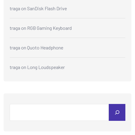
traga
on
SanDisk Flash Drive
traga
on
RGB Gaming Keyboard
traga
on
Quoto Headphone
traga
on
Long Loudspeaker