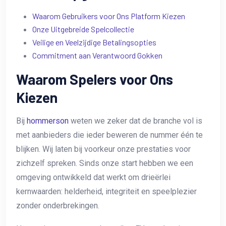
Waarom Gebruikers voor Ons Platform Kiezen
Onze Uitgebreide Spelcollectie
Veilige en Veelzijdige Betalingsopties
Commitment aan Verantwoord Gokken
Waarom Spelers voor Ons
Kiezen
Bij
hommerson
weten we zeker dat de branche vol is
met aanbieders die ieder beweren de nummer één te
blijken. Wij laten bij voorkeur onze prestaties voor
zichzelf spreken. Sinds onze start hebben we een
omgeving ontwikkeld dat werkt om drieërlei
kernwaarden: helderheid, integriteit en speelplezier
zonder onderbrekingen.