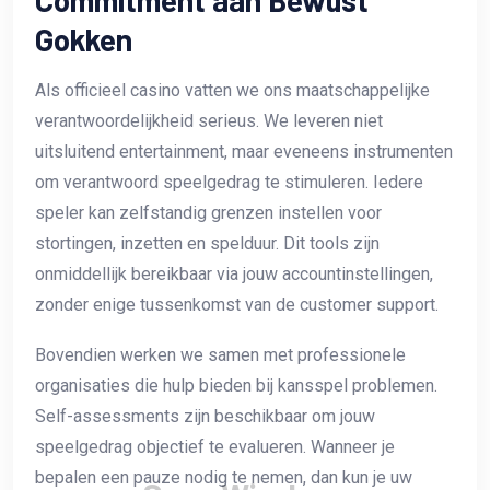
Commitment aan Bewust
Gokken
Als officieel casino vatten we ons maatschappelijke
verantwoordelijkheid serieus. We leveren niet
uitsluitend entertainment, maar eveneens instrumenten
om verantwoord speelgedrag te stimuleren. Iedere
speler kan zelfstandig grenzen instellen voor
stortingen, inzetten en spelduur. Dit tools zijn
onmiddellijk bereikbaar via jouw accountinstellingen,
zonder enige tussenkomst van de customer support.
Bovendien werken we samen met professionele
organisaties die hulp bieden bij kansspel problemen.
Self-assessments zijn beschikbaar om jouw
speelgedrag objectief te evalueren. Wanneer je
bepalen een pauze nodig te nemen, dan kun je uw