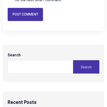
POST COMMENT
Search
Search
Recent Posts