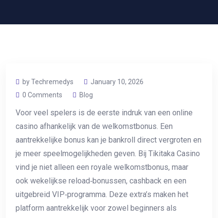
by Techremedys
January 10, 2026
0 Comments
Blog
Voor veel spelers is de eerste indruk van een online
casino afhankelijk van de welkomstbonus. Een
aantrekkelijke bonus kan je bankroll direct vergroten en
je meer speelmogelijkheden geven. Bij Tikitaka Casino
vind je niet alleen een royale welkomstbonus, maar
ook wekelijkse reload‑bonussen, cashback en een
uitgebreid VIP‑programma. Deze extra’s maken het
platform aantrekkelijk voor zowel beginners als