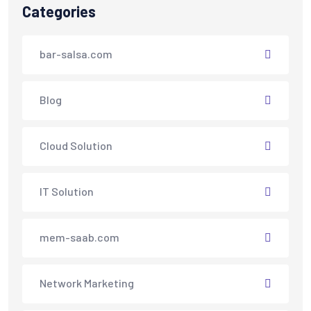
Categories
bar-salsa.com
Blog
Cloud Solution
IT Solution
mem-saab.com
Network Marketing