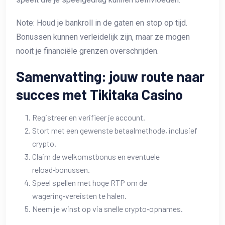
Note: Houd je bankroll in de gaten en stop op tijd.
Bonussen kunnen verleidelijk zijn, maar ze mogen
nooit je financiële grenzen overschrijden.
Samenvatting: jouw route naar
succes met Tikitaka Casino
Registreer en verifieer je account.
Stort met een gewenste betaalmethode, inclusief
crypto.
Claim de welkomstbonus en eventuele
reload‑bonussen.
Speel spellen met hoge RTP om de
wagering‑vereisten te halen.
Neem je winst op via snelle crypto‑opnames.