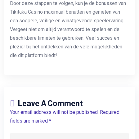
Door deze stappen te volgen, kun je de bonussen van
Tikitaka Casino maximaal benutten en genieten van
een soepele, veilige en winstgevende speelervaring.
Vergeet niet om altijd verantwoord te spelen en de
beschikbare limieten te gebruiken. Veel succes en
plezier bij het ontdekken van de vele mogelijkheden
die dit platform biedt!
Leave A Comment
Your email address will not be published. Required
fields are marked *