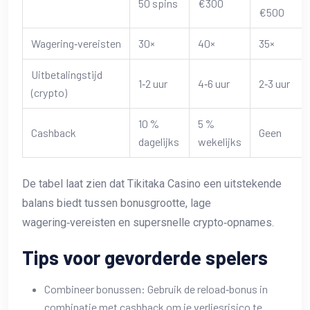
50 spins
€300
€500
Wagering‑vereisten
30×
40×
35×
Uitbetalingstijd
1‑2 uur
4‑6 uur
2‑3 uur
(crypto)
10 %
5 %
Cashback
Geen
dagelijks
wekelijks
De tabel laat zien dat Tikitaka Casino een uitstekende
balans biedt tussen bonusgrootte, lage
wagering‑vereisten en supersnelle crypto‑opnames.
Tips voor gevorderde spelers
Combineer bonussen: Gebruik de reload‑bonus in
combinatie met cashback om je verliesrisico te