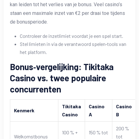
kan leiden tot het verlies van je bonus. Veel casino’s
staan een maximale inzet van €2 per draai toe tijdens
de bonusperiode.
Controleer de inzetlimiet voordat je een spel start.
Stel limieten in via de verantwoord spelen‑tools van
het platform.
Bonus‑vergelijking: Tikitaka
Casino vs. twee populaire
concurrenten
Tikitaka
Casino
Casino
Kenmerk
Casino
A
B
200 %
100 % +
150 % tot
Welkomstbonus
tot