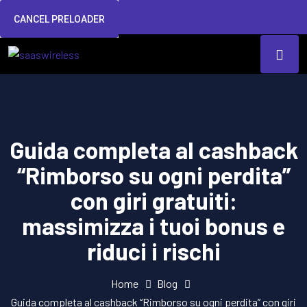
CANCEL PRELOADER
Guida completa al cashback
“Rimborso su ogni perdita”
con giri gratuiti:
massimizza i tuoi bonus e
riduci i rischi
Home
Blog
Guida completa al cashback “Rimborso su ogni perdita” con giri