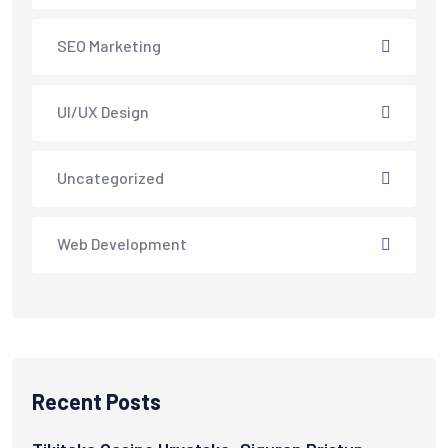
SEO Marketing
UI/UX Design
Uncategorized
Web Development
Recent Posts