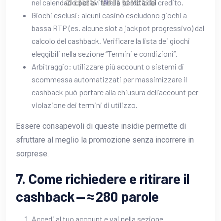
S
a
a
s
W
i
r
e
l
e
s
s
nel calendario per evitare la perdita del credito.
Giochi esclusi: alcuni casinò escludono giochi a
bassa RTP (es. alcune slot a jackpot progressivo) dal
calcolo del cashback. Verificare la lista dei giochi
eleggibili nella sezione “Termini e condizioni”.
Arbitraggio: utilizzare più account o sistemi di
scommessa automatizzati per massimizzare il
cashback può portare alla chiusura dell’account per
violazione dei termini di utilizzo.
Essere consapevoli di queste insidie permette di
sfruttare al meglio la promozione senza incorrere in
sorprese.
7. Come richiedere e ritirare il
cashback — ≈ 280 parole
Accedi al tuo account e vai nella sezione