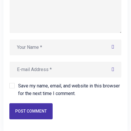
Save my name, email, and website in this browser
for the next time I comment.
POST COMMENT