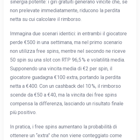
sinergia potente: i giri gratuiti generano vincite che, se
non prelevate immediatamente, riducono la perdita
netta su cui calcolare il rimborso.
Immagina due scenari identici: in entrambi il giocatore
perde €500 in una settimana, ma nel primo scenario
non utilizza free spins, mentre nel secondo ne riceve
50 spin su una slot con RTP 96,5 % e volatilità media.
Supponendo una vincita media di €2 per spin, il
giocatore guadagna €100 extra, portando la perdita
netta a €400. Con un cashback del 10 %, il rimborso
scende da €50 a €40, ma la vincita dei free spins
compensa la differenza, lasciando un risultato finale
più positivo.
In pratica, i free spins aumentano la probabilità di
ottenere un “extra” che non viene conteggiato come