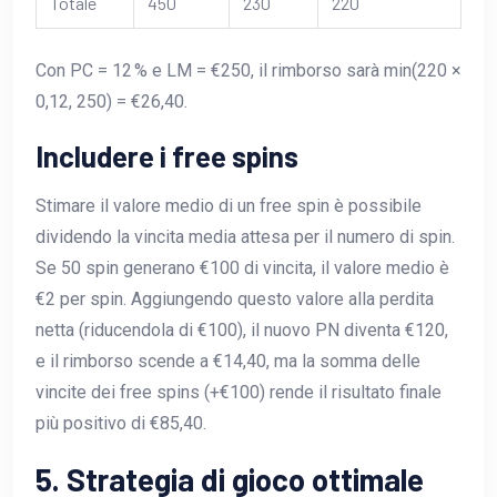
Totale
450
230
220
Con PC = 12 % e LM = €250, il rimborso sarà min(220 ×
0,12, 250) = €26,40.
Includere i free spins
Stimare il valore medio di un free spin è possibile
dividendo la vincita media attesa per il numero di spin.
Se 50 spin generano €100 di vincita, il valore medio è
€2 per spin. Aggiungendo questo valore alla perdita
netta (riducendola di €100), il nuovo PN diventa €120,
e il rimborso scende a €14,40, ma la somma delle
vincite dei free spins (+€100) rende il risultato finale
più positivo di €85,40.
5. Strategia di gioco ottimale