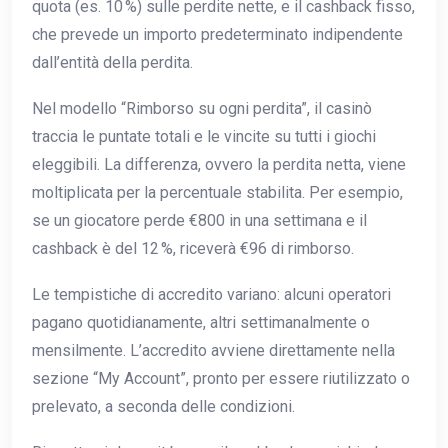
quota (es. 10 %) sulle perdite nette, e il cashback fisso,
che prevede un importo predeterminato indipendente
dall’entità della perdita.
Nel modello “Rimborso su ogni perdita”, il casinò
traccia le puntate totali e le vincite su tutti i giochi
eleggibili. La differenza, ovvero la perdita netta, viene
moltiplicata per la percentuale stabilita. Per esempio,
se un giocatore perde €800 in una settimana e il
cashback è del 12 %, riceverà €96 di rimborso.
Le tempistiche di accredito variano: alcuni operatori
pagano quotidianamente, altri settimanalmente o
mensilmente. L’accredito avviene direttamente nella
sezione “My Account”, pronto per essere riutilizzato o
prelevato, a seconda delle condizioni.