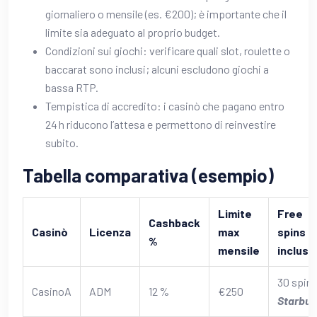
giornaliero o mensile (es. €200); è importante che il
limite sia adeguato al proprio budget.
Condizioni sui giochi: verificare quali slot, roulette o
baccarat sono inclusi; alcuni escludono giochi a
bassa RTP.
Tempistica di accredito: i casinò che pagano entro
24 h riducono l’attesa e permettono di reinvestire
subito.
Tabella comparativa (esempio)
Limite
Free
Cashback
Casinò
Licenza
max
spins
%
mensile
inclusi
30 spin 
CasinoA
ADM
12 %
€250
Starbur