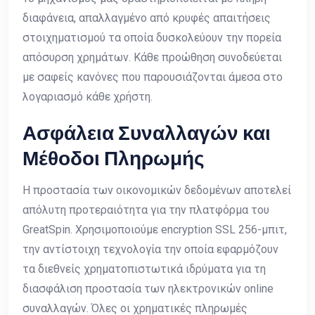
διαφάνεια, απαλλαγμένο από κρυφές απαιτήσεις
στοιχηματισμού τα οποία δυσκολεύουν την πορεία
απόσυρση χρημάτων. Κάθε προώθηση συνοδεύεται
με σαφείς κανόνες που παρουσιάζονται άμεσα στο
λογαριασμό κάθε χρήστη.
Ασφάλεια Συναλλαγών και
Μέθοδοι Πληρωμής
Η προστασία των οικονομικών δεδομένων αποτελεί
απόλυτη προτεραιότητα για την πλατφόρμα του
GreatSpin. Χρησιμοποιούμε encryption SSL 256-μπιτ,
την αντίστοιχη τεχνολογία την οποία εφαρμόζουν
τα διεθνείς χρηματοπιστωτικά ιδρύματα για τη
διασφάλιση προστασία των ηλεκτρονικών online
συναλλαγών. Όλες οι χρηματικές πληρωμές