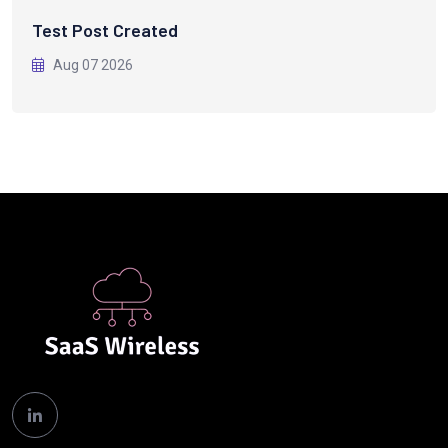
Test Post Created
Aug 07 2026