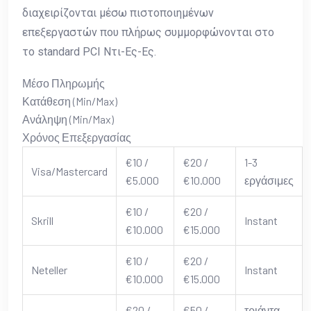
διαχειρίζονται μέσω πιστοποιημένων
επεξεργαστών που πλήρως συμμορφώνονται στο
το standard PCI Ντι-Ες-Ες.
Μέσο Πληρωμής
Κατάθεση (Min/Max)
Ανάληψη (Min/Max)
Χρόνος Επεξεργασίας
€10 /
€20 /
1-3
Visa/Mastercard
€5.000
€10.000
εργάσιμες
€10 /
€20 /
Skrill
Instant
€10.000
€15.000
€10 /
€20 /
Neteller
Instant
€10.000
€15.000
€20 /
€50 /
τριάντα