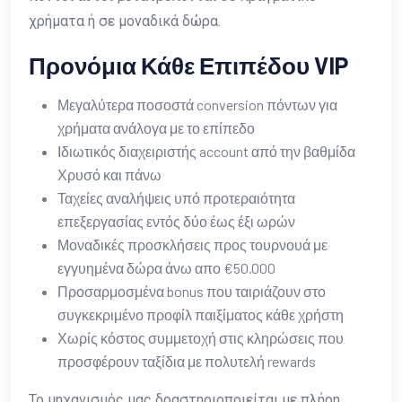
χρήματα ή σε μοναδικά δώρα.
Προνόμια Κάθε Επιπέδου VIP
Μεγαλύτερα ποσοστά conversion πόντων για
χρήματα ανάλογα με το επίπεδο
Ιδιωτικός διαχειριστής account από την βαθμίδα
Χρυσό και πάνω
Ταχείες αναλήψεις υπό προτεραιότητα
επεξεργασίας εντός δύο έως έξι ωρών
Μοναδικές προσκλήσεις προς τουρνουά με
εγγυημένα δώρα άνω απο €50.000
Προσαρμοσμένα bonus που ταιριάζουν στο
συγκεκριμένο προφίλ παιξίματος κάθε χρήστη
Χωρίς κόστος συμμετοχή στις κληρώσεις που
προσφέρουν ταξίδια με πολυτελή rewards
Το μηχανισμός μας δραστηριοποιείται με πλήρη