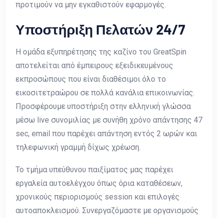
προτιμούν να μην εγκαθιστούν εφαρμογές.
Υποστήριξη Πελατών 24/7
Η ομάδα εξυπηρέτησης της καζίνο του GreatSpin
αποτελείται από έμπειρους εξειδικευμένους
εκπροσώπους που είναι διαθέσιμοι όλο το
εικοσιτετραώρου σε πολλά κανάλια επικοινωνίας.
Προσφέρουμε υποστήριξη στην ελληνική γλώσσα
μέσω live συνομιλίας με συνήθη χρόνο απάντησης 47
sec, email που παρέχει απάντηση εντός 2 ωρών και
τηλεφωνική γραμμή δίχως χρέωση.
Το τμήμα υπεύθυνου παιξίματος μας παρέχει
εργαλεία αυτοελέγχου όπως όρια καταθέσεων,
χρονικούς περιορισμούς session και επιλογές
αυτοαποκλεισμού. Συνεργαζόμαστε με οργανισμούς