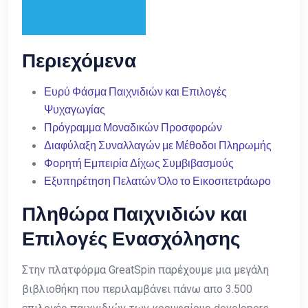
Περιεχόμενα
Ευρύ Φάσμα Παιχνιδιών και Επιλογές
Ψυχαγωγίας
Πρόγραμμα Μοναδικών Προσφορών
Διαφύλαξη Συναλλαγών με Μέθοδοι Πληρωμής
Φορητή Εμπειρία Δίχως Συμβιβασμούς
Εξυπηρέτηση Πελατών Όλο το Εικοσιτετράωρο
Πληθώρα Παιχνιδιών και
Επιλογές Ενασχόλησης
Στην πλατφόρμα GreatSpin παρέχουμε μια μεγάλη
βιβλιοθήκη που περιλαμβάνει πάνω απο 3.500