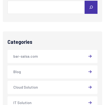
Categories
bar-salsa.com
Blog
Cloud Solution
IT Solution