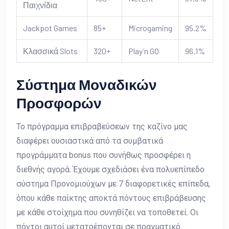
Παιχνίδια
Jackpot Games
85+
Microgaming
95.2%
Κλασσικά Slots
320+
Play’n GO
96.1%
Σύστημα Μοναδικών
Προσφορών
Το πρόγραμμα επιβραβεύσεων της καζίνο μας
διαφέρει ουσιαστικά από τα συμβατικά
προγράμματα bonus που συνήθως προσφέρει η
διεθνής αγορά. Έχουμε σχεδιάσει ένα πολυεπίπεδο
σύστημα Προνομιούχων με 7 διαφορετικές επίπεδα,
όπου κάθε παίκτης αποκτά πόντους επιβράβευσης
με κάθε στοίχημα που συνηθίζει να τοποθετεί. Οι
πόντοι αυτοί μετατρέπονται σε πραγματικό