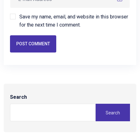
Save my name, email, and website in this browser
for the next time I comment.
POST COMMENT
Search
Search