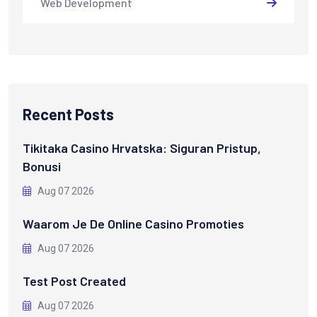
Web Development
Recent Posts
Tikitaka Casino Hrvatska: Siguran Pristup,
Bonusi
Aug 07 2026
Waarom Je De Online Casino Promoties
Aug 07 2026
Test Post Created
Aug 07 2026