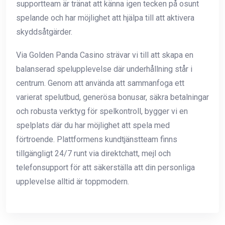
supportteam är tränat att känna igen tecken på osunt
spelande och har möjlighet att hjälpa till att aktivera
skyddsåtgärder.
Via Golden Panda Casino strävar vi till att skapa en
balanserad spelupplevelse där underhållning står i
centrum. Genom att använda att sammanfoga ett
varierat spelutbud, generösa bonusar, säkra betalningar
och robusta verktyg för spelkontroll, bygger vi en
spelplats där du har möjlighet att spela med
förtroende. Plattformens kundtjänstteam finns
tillgängligt 24/7 runt via direktchatt, mejl och
telefonsupport för att säkerställa att din personliga
upplevelse alltid är toppmodern.