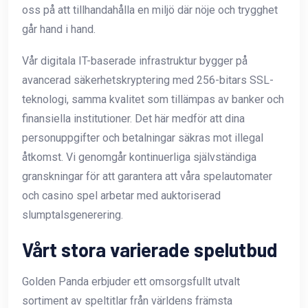
oss på att tillhandahålla en miljö där nöje och trygghet
går hand i hand.
Vår digitala IT-baserade infrastruktur bygger på
avancerad säkerhetskryptering med 256-bitars SSL-
teknologi, samma kvalitet som tillämpas av banker och
finansiella institutioner. Det här medför att dina
personuppgifter och betalningar säkras mot illegal
åtkomst. Vi genomgår kontinuerliga självständiga
granskningar för att garantera att våra spelautomater
och casino spel arbetar med auktoriserad
slumptalsgenerering.
Vårt stora varierade spelutbud
Golden Panda erbjuder ett omsorgsfullt utvalt
sortiment av speltitlar från världens främsta