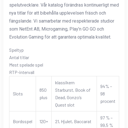
spelutvecklare. Vår katalog förändras kontinuerligt med
nya titlar för att bibehålla upplevelsen fräsch och
fängslande. Vi samarbetar med respekterade studior
som NetEnt AB, Microgaming, Play’n GO GO och
Evolution Gaming för att garantera optimala kvalitet.
Speltyp
Antal titlar
Mest spelade spel
RTP-intervall
klassikern
94% –
850
Starburst, Book of
Slots
98
plus
Dead, Gonzo’s
procent
Quest slot
97 % –
Bordsspel
120+
21, Hjulet, Baccarat
99,5 %