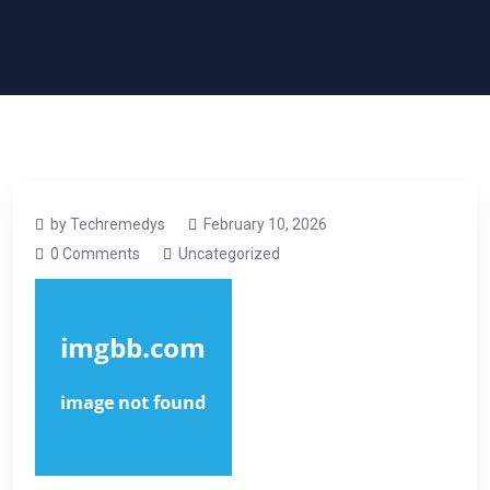
by Techremedys
February 10, 2026
0 Comments
Uncategorized