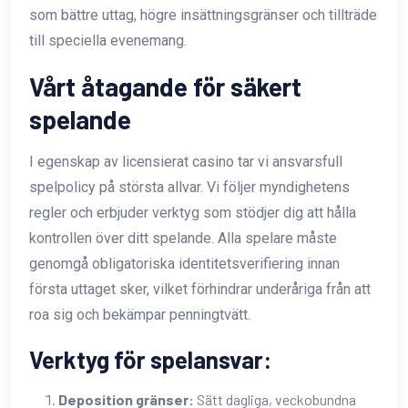
som bättre uttag, högre insättningsgränser och tillträde
till speciella evenemang.
Vårt åtagande för säkert
spelande
I egenskap av licensierat casino tar vi ansvarsfull
spelpolicy på största allvar. Vi följer myndighetens
regler och erbjuder verktyg som stödjer dig att hålla
kontrollen över ditt spelande. Alla spelare måste
genomgå obligatoriska identitetsverifiering innan
första uttaget sker, vilket förhindrar underåriga från att
roa sig och bekämpar penningtvätt.
Verktyg för spelansvar:
Deposition gränser:
Sätt dagliga, veckobundna