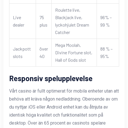
Roulette live,
Live
75
Blackjack live,
96% –
dealer
plus
lyckohjulet Dream
99 %
Catcher
Mega Moolah,
Jackpott
över
88 % –
Divine Fortune slot,
slots
40
95%
Hall of Gods slot
Responsiv spelupplevelse
Vårt casino är fullt optimerat för mobila enheter utan att
behöva att kräva någon nedladdning. Oberoende av om
du nyttjar iOS eller Android enhet kan du åtnjuta av
identisk höga kvalitet och funktionalitet som på
desktop. Över än 65 procent av casinots spelare