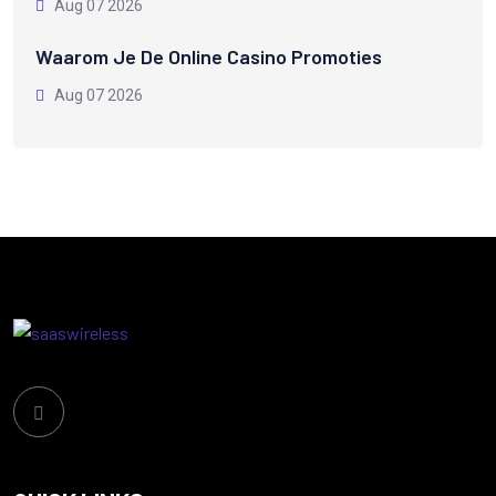
Aug 07 2026
Waarom Je De Online Casino Promoties
Aug 07 2026