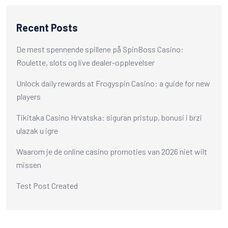
Recent Posts
De mest spennende spillene på SpinBoss Casino:
Roulette, slots og live dealer-opplevelser
Unlock daily rewards at Frogyspin Casino: a guide for new
players
Tikitaka Casino Hrvatska: siguran pristup, bonusi i brzi
ulazak u igre
Waarom je de online casino promoties van 2026 niet wilt
missen
Test Post Created