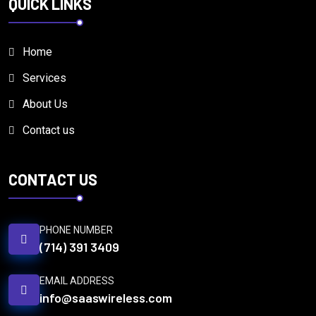
QUICK LINKS
Home
Services
About Us
Contact us
CONTACT US
PHONE NUMBER
(714) 391 3409
EMAIL ADDRESS
info@saaswireless.com