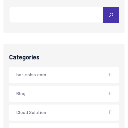
Categories
bar-salsa.com
Blog
Cloud Solution