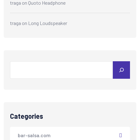
traga
on
Quoto Headphone
traga
on
Long Loudspeaker
Categories
bar-salsa.com