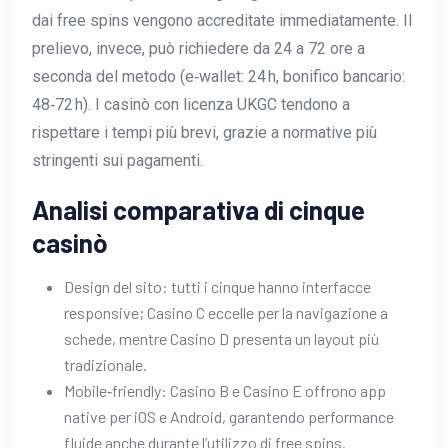
dai free spins vengono accreditate immediatamente. Il
prelievo, invece, può richiedere da 24 a 72 ore a
seconda del metodo (e‑wallet: 24 h, bonifico bancario:
48‑72 h). I casinò con licenza UKGC tendono a
rispettare i tempi più brevi, grazie a normative più
stringenti sui pagamenti.
Analisi comparativa di cinque
casinò
Design del sito: tutti i cinque hanno interfacce
responsive; Casino C eccelle per la navigazione a
schede, mentre Casino D presenta un layout più
tradizionale.
Mobile‑friendly: Casino B e Casino E offrono app
native per iOS e Android, garantendo performance
fluide anche durante l’utilizzo di free spins.