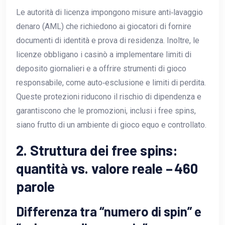
Le autorità di licenza impongono misure anti‑lavaggio
denaro (AML) che richiedono ai giocatori di fornire
documenti di identità e prova di residenza. Inoltre, le
licenze obbligano i casinò a implementare limiti di
deposito giornalieri e a offrire strumenti di gioco
responsabile, come auto‑esclusione e limiti di perdita.
Queste protezioni riducono il rischio di dipendenza e
garantiscono che le promozioni, inclusi i free spins,
siano frutto di un ambiente di gioco equo e controllato.
2. Struttura dei free spins:
quantità vs. valore reale – 460
parole
Differenza tra “numero di spin” e