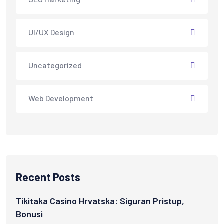
UI/UX Design
Uncategorized
Web Development
Recent Posts
Tikitaka Casino Hrvatska: Siguran Pristup,
Bonusi