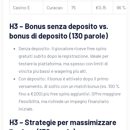
Casino E
Curacao
75
€0,15
96 %
H3 – Bonus senza deposito vs.
bonus di deposito (130 parole)
Senza deposito: il giocatore riceve free spins
gratuiti subito dopo la registrazione. Ideale per
testare la piattaforma, ma spesso con limiti di
vincita più bassi e wagering più alti.
Con deposito: il bonus è attivato dopo il primo
versamento, di solito con un match bonus (es. 100 %
fino a €200) più free spins aggiuntivi. Offre maggiore
flessibilità, ma richiede un impegno finanziario
iniziale.
H3 – Strategie per massimizzare