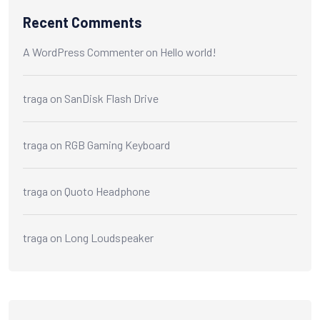
Recent Comments
A WordPress Commenter
on
Hello world!
traga
on
SanDisk Flash Drive
traga
on
RGB Gaming Keyboard
traga
on
Quoto Headphone
traga
on
Long Loudspeaker