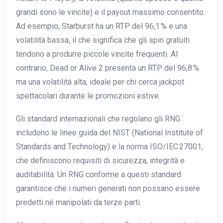
grandi sono le vincite) e il payout massimo consentito.
Ad esempio, Starburst ha un RTP del 96,1 % e una
volatilità bassa, il che significa che gli spin gratuiti
tendono a produrre piccole vincite frequenti. Al
contrario, Dead or Alive 2 presenta un RTP del 96,8 %
ma una volatilità alta, ideale per chi cerca jackpot
spettacolari durante le promozioni estive.
Gli standard internazionali che regolano gli RNG
includono le linee guida del NIST (National Institute of
Standards and Technology) e la norma ISO/IEC 27001,
che definiscono requisiti di sicurezza, integrità e
auditabilità. Un RNG conforme a questi standard
garantisce che i numeri generati non possano essere
predetti né manipolati da terze parti.