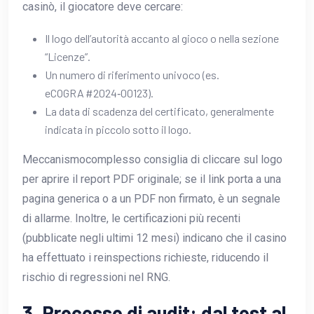
casinò, il giocatore deve cercare:
Il logo dell’autorità accanto al gioco o nella sezione
“Licenze”.
Un numero di riferimento univoco (es.
eCOGRA #2024‑00123).
La data di scadenza del certificato, generalmente
indicata in piccolo sotto il logo.
Meccanismocomplesso consiglia di cliccare sul logo
per aprire il report PDF originale; se il link porta a una
pagina generica o a un PDF non firmato, è un segnale
di allarme. Inoltre, le certificazioni più recenti
(pubblicate negli ultimi 12 mesi) indicano che il casino
ha effettuato i reinspections richieste, riducendo il
rischio di regressioni nel RNG.
3. Processo di audit: dal test al