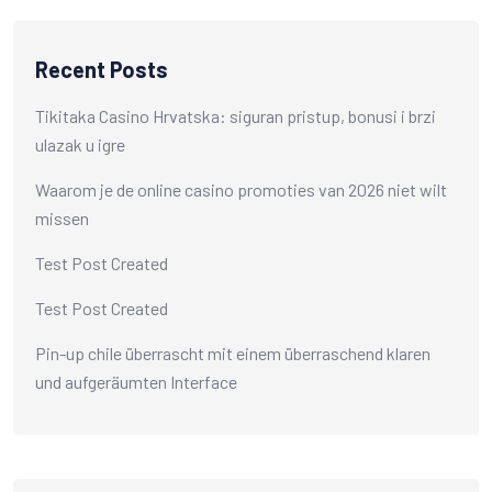
Recent Posts
Tikitaka Casino Hrvatska: siguran pristup, bonusi i brzi
ulazak u igre
Waarom je de online casino promoties van 2026 niet wilt
missen
Test Post Created
Test Post Created
Pin-up chile überrascht mit einem überraschend klaren
und aufgeräumten Interface