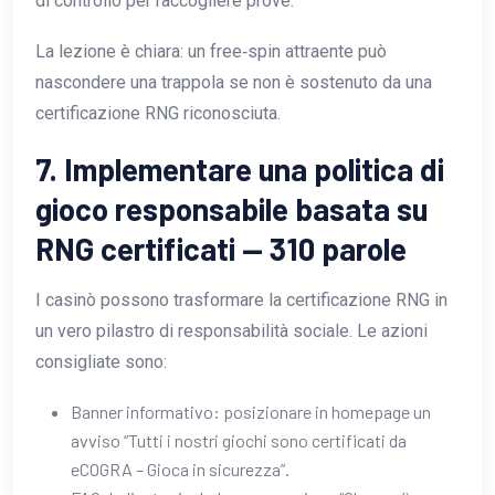
di controllo per raccogliere prove.
La lezione è chiara: un free‑spin attraente può
nascondere una trappola se non è sostenuto da una
certificazione RNG riconosciuta.
7. Implementare una politica di
gioco responsabile basata su
RNG certificati — 310 parole
I casinò possono trasformare la certificazione RNG in
un vero pilastro di responsabilità sociale. Le azioni
consigliate sono:
Banner informativo: posizionare in homepage un
avviso “Tutti i nostri giochi sono certificati da
eCOGRA – Gioca in sicurezza”.