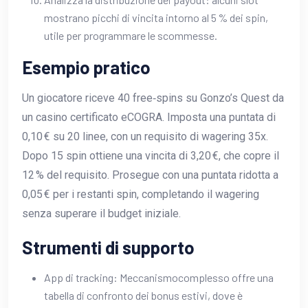
mostrano picchi di vincita intorno al 5 % dei spin,
utile per programmare le scommesse.
Esempio pratico
Un giocatore riceve 40 free‑spins su Gonzo’s Quest da
un casino certificato eCOGRA. Imposta una puntata di
0,10 € su 20 linee, con un requisito di wagering 35x.
Dopo 15 spin ottiene una vincita di 3,20 €, che copre il
12 % del requisito. Prosegue con una puntata ridotta a
0,05 € per i restanti spin, completando il wagering
senza superare il budget iniziale.
Strumenti di supporto
App di tracking: Meccanismocomplesso offre una
tabella di confronto dei bonus estivi, dove è