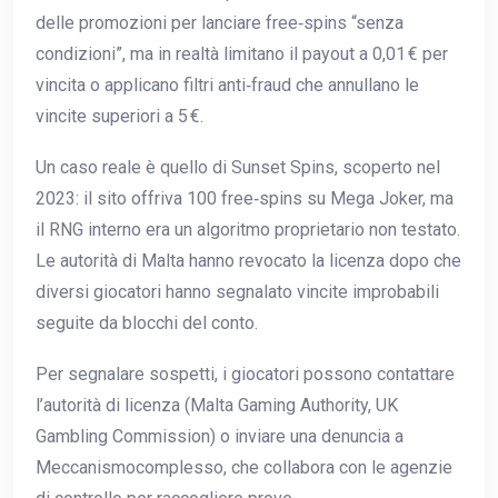
delle promozioni per lanciare free‑spins “senza
condizioni”, ma in realtà limitano il payout a 0,01 € per
vincita o applicano filtri anti‑fraud che annullano le
vincite superiori a 5 €.
Un caso reale è quello di Sunset Spins, scoperto nel
2023: il sito offriva 100 free‑spins su Mega Joker, ma
il RNG interno era un algoritmo proprietario non testato.
Le autorità di Malta hanno revocato la licenza dopo che
diversi giocatori hanno segnalato vincite improbabili
seguite da blocchi del conto.
Per segnalare sospetti, i giocatori possono contattare
l’autorità di licenza (Malta Gaming Authority, UK
Gambling Commission) o inviare una denuncia a
Meccanismocomplesso, che collabora con le agenzie