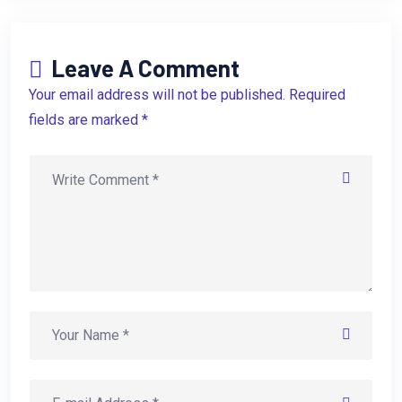
Leave A Comment
Your email address will not be published. Required
fields are marked *