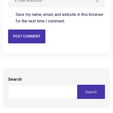
Save my name, email, and website in this browser
for the next time I comment.
POST COMMENT
Search
Search