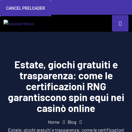
CANCEL PRELOADER
Estate, giochi gratuiti e
trasparenza: come le
certificazioni RNG
garantiscono spin equi nei
casinò online
Home
Blog
Estate, giochi gratuiti e trasparenza: come le certificazioni