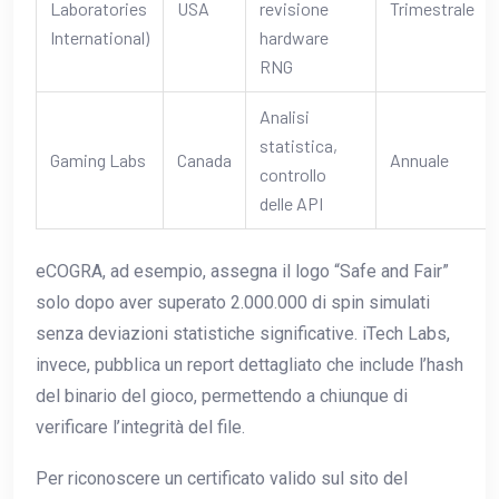
Laboratories
USA
revisione
Trimestrale
International)
hardware
RNG
Analisi
statistica,
Gaming Labs
Canada
Annuale
controllo
delle API
eCOGRA, ad esempio, assegna il logo “Safe and Fair”
solo dopo aver superato 2.000.000 di spin simulati
senza deviazioni statistiche significative. iTech Labs,
invece, pubblica un report dettagliato che include l’hash
del binario del gioco, permettendo a chiunque di
verificare l’integrità del file.
Per riconoscere un certificato valido sul sito del