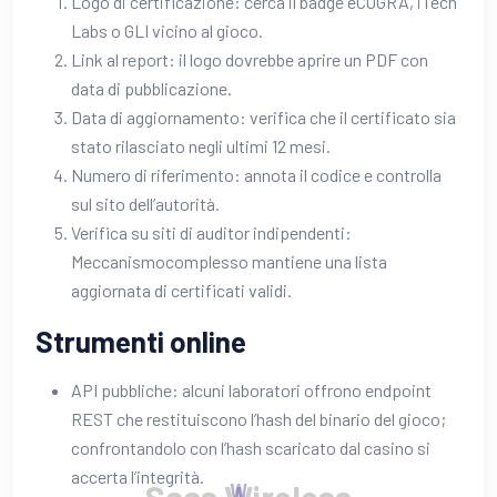
Logo di certificazione: cerca il badge eCOGRA, iTech
Labs o GLI vicino al gioco.
Link al report: il logo dovrebbe aprire un PDF con
data di pubblicazione.
Data di aggiornamento: verifica che il certificato sia
stato rilasciato negli ultimi 12 mesi.
Numero di riferimento: annota il codice e controlla
sul sito dell’autorità.
Verifica su siti di auditor indipendenti:
Meccanismocomplesso mantiene una lista
aggiornata di certificati validi.
Strumenti online
API pubbliche: alcuni laboratori offrono endpoint
REST che restituiscono l’hash del binario del gioco;
confrontandolo con l’hash scaricato dal casino si
accerta l’integrità.