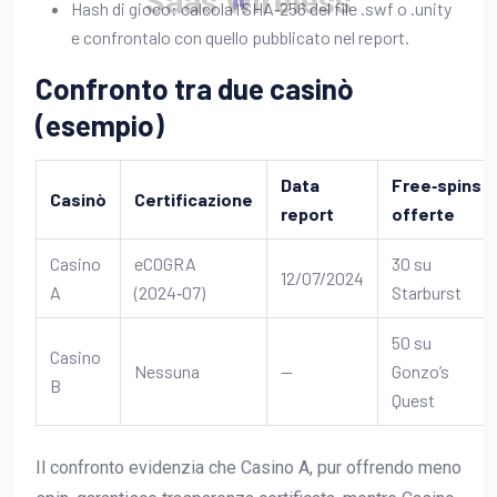
S
a
a
s
W
i
r
e
l
e
s
s
Hash di gioco: calcola l’SHA‑256 del file .swf o .unity
e confrontalo con quello pubblicato nel report.
Confronto tra due casinò
(esempio)
Data
Free‑spins
Casinò
Certificazione
report
offerte
Casino
eCOGRA
30 su
12/07/2024
A
(2024‑07)
Starburst
50 su
Casino
Nessuna
—
Gonzo’s
B
Quest
Il confronto evidenzia che Casino A, pur offrendo meno