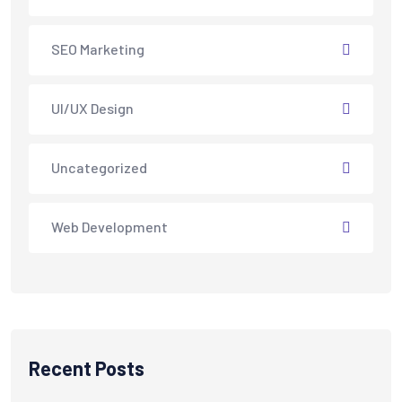
SEO Marketing
UI/UX Design
Uncategorized
Web Development
Recent Posts