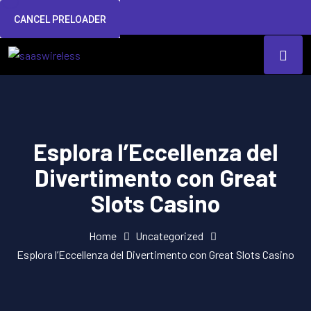
CANCEL PRELOADER
Esplora l’Eccellenza del
Divertimento con Great
Slots Casino
Home
Uncategorized
Esplora l’Eccellenza del Divertimento con Great Slots Casino