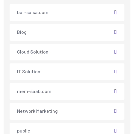
bar-salsa.com
Blog
Cloud Solution
IT Solution
mem-saab.com
Network Marketing
public