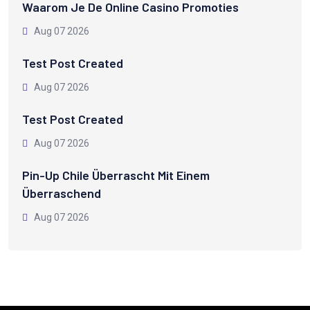
Waarom Je De Online Casino Promoties
Aug 07 2026
Test Post Created
Aug 07 2026
Test Post Created
Aug 07 2026
Pin-Up Chile Überrascht Mit Einem
Überraschend
Aug 07 2026