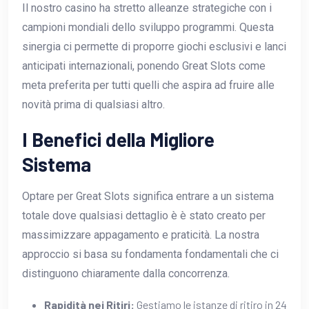
Il nostro casino ha stretto alleanze strategiche con i
campioni mondiali dello sviluppo programmi. Questa
sinergia ci permette di proporre giochi esclusivi e lanci
anticipati internazionali, ponendo Great Slots come
meta preferita per tutti quelli che aspira ad fruire alle
novità prima di qualsiasi altro.
I Benefici della Migliore
Sistema
Optare per Great Slots significa entrare a un sistema
totale dove qualsiasi dettaglio è è stato creato per
massimizzare appagamento e praticità. La nostra
approccio si basa su fondamenta fondamentali che ci
distinguono chiaramente dalla concorrenza.
Rapidità nei Ritiri:
Gestiamo le istanze di ritiro in 24