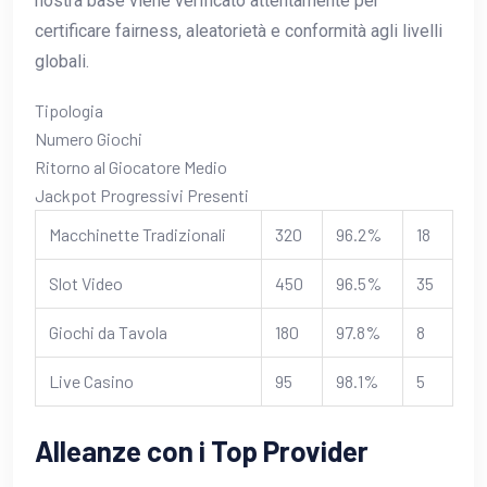
nostra base viene verificato attentamente per
certificare fairness, aleatorietà e conformità agli livelli
globali.
Tipologia
Numero Giochi
Ritorno al Giocatore Medio
Jackpot Progressivi Presenti
Macchinette Tradizionali
320
96.2%
18
Slot Video
450
96.5%
35
Giochi da Tavola
180
97.8%
8
Live Casino
95
98.1%
5
Alleanze con i Top Provider