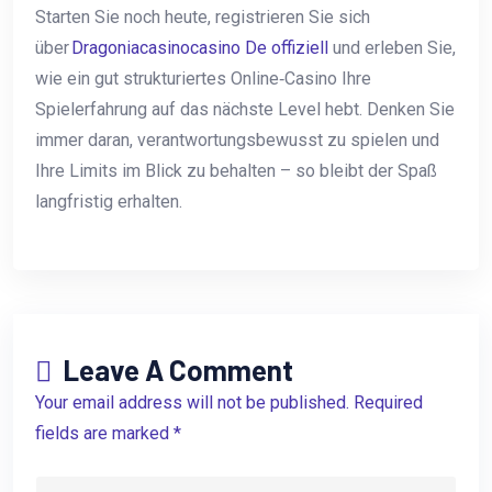
Starten Sie noch heute, registrieren Sie sich
über
Dragoniacasinocasino De offiziell
und erleben Sie,
wie ein gut strukturiertes Online‑Casino Ihre
Spielerfahrung auf das nächste Level hebt. Denken Sie
immer daran, verantwortungsbewusst zu spielen und
Ihre Limits im Blick zu behalten – so bleibt der Spaß
langfristig erhalten.
Leave A Comment
Your email address will not be published. Required
fields are marked *