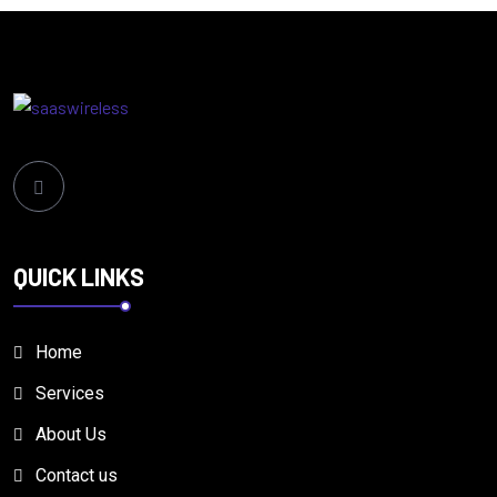
QUICK LINKS
Home
Services
About Us
Contact us