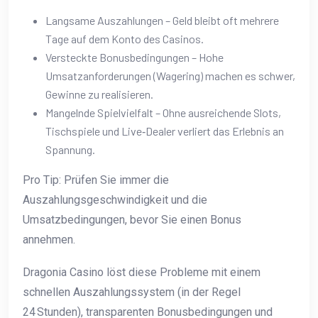
Langsame Auszahlungen – Geld bleibt oft mehrere
Tage auf dem Konto des Casinos.
Versteckte Bonusbedingungen – Hohe
Umsatzanforderungen (Wagering) machen es schwer,
Gewinne zu realisieren.
Mangelnde Spielvielfalt – Ohne ausreichende Slots,
Tischspiele und Live‑Dealer verliert das Erlebnis an
Spannung.
Pro Tip: Prüfen Sie immer die
Auszahlungsgeschwindigkeit und die
Umsatzbedingungen, bevor Sie einen Bonus
annehmen.
Dragonia Casino löst diese Probleme mit einem
schnellen Auszahlungssystem (in der Regel
24 Stunden), transparenten Bonusbedingungen und