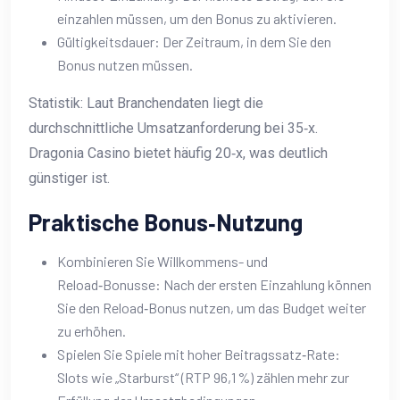
einzahlen müssen, um den Bonus zu aktivieren.
Gültigkeitsdauer: Der Zeitraum, in dem Sie den
Bonus nutzen müssen.
Statistik: Laut Branchendaten liegt die
durchschnittliche Umsatzanforderung bei 35‑x.
Dragonia Casino bietet häufig 20‑x, was deutlich
günstiger ist.
Praktische Bonus‑Nutzung
Kombinieren Sie Willkommens- und
Reload‑Bonusse: Nach der ersten Einzahlung können
Sie den Reload‑Bonus nutzen, um das Budget weiter
zu erhöhen.
Spielen Sie Spiele mit hoher Beitragssatz‑Rate:
Slots wie „Starburst“ (RTP 96,1 %) zählen mehr zur