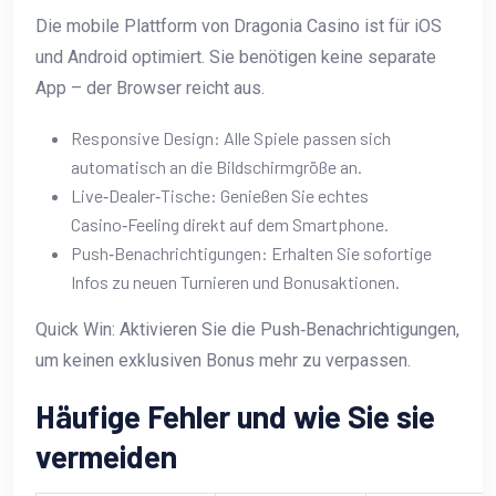
Die mobile Plattform von Dragonia Casino ist für iOS
und Android optimiert. Sie benötigen keine separate
App – der Browser reicht aus.
Responsive Design: Alle Spiele passen sich
automatisch an die Bildschirmgröße an.
Live‑Dealer‑Tische: Genießen Sie echtes
Casino‑Feeling direkt auf dem Smartphone.
Push‑Benachrichtigungen: Erhalten Sie sofortige
Infos zu neuen Turnieren und Bonusaktionen.
Quick Win: Aktivieren Sie die Push‑Benachrichtigungen,
um keinen exklusiven Bonus mehr zu verpassen.
Häufige Fehler und wie Sie sie
vermeiden