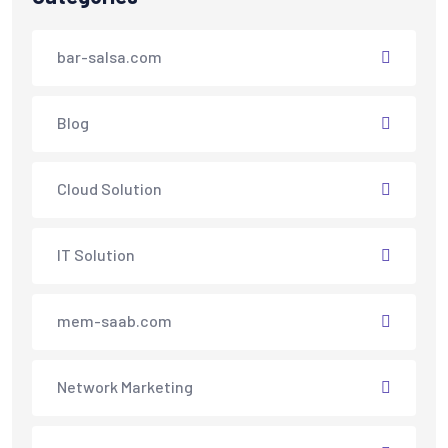
bar-salsa.com
Blog
Cloud Solution
IT Solution
mem-saab.com
Network Marketing