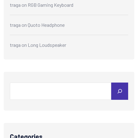
traga
on
RGB Gaming Keyboard
traga
on
Quoto Headphone
traga
on
Long Loudspeaker
Categories