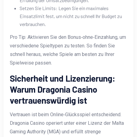
Erfüllung der Umsatzbedingungen.
Setzen Sie Limits: Legen Sie ein maximales
Einsatzlimit fest, um nicht zu schnell Ihr Budget zu
verbrauchen.
Pro Tip: Aktivieren Sie den Bonus‑ohne‑Einzahlung, um
verschiedene Spieltypen zu testen. So finden Sie
schnell heraus, welche Spiele am besten zu Ihrer
Spielweise passen.
Sicherheit und Lizenzierung:
Warum Dragonia Casino
vertrauenswürdig ist
Vertrauen ist beim Online‑Glücksspiel entscheidend.
Dragonia Casino operiert unter einer Lizenz der Malta
Gaming Authority (MGA) und erfüllt strenge