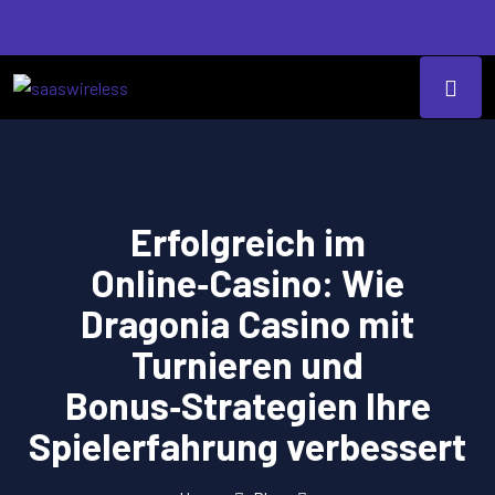
Erfolgreich im
Online‑Casino: Wie
Dragonia Casino mit
Turnieren und
Bonus‑Strategien Ihre
Spielerfahrung verbessert