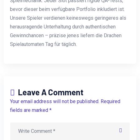
Spielmechanik. Jeder Slot passiert rigide QA-Tests,
bevor dieser beim verfügbare Portfolio inkludiert ist.
Unsere Spieler verdienen keineswegs geringeres als
herausragende Unterhaltung durch authentischen
Gewinnchancen – präzise jenes liefern die Drachen
Spielautomaten Tag für täglich.
Leave A Comment
Your email address will not be published. Required
fields are marked *