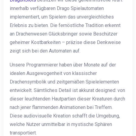
innerhalb verfügbaren Drago Spielautomaten
implementiert, um Spielern das unvergleichliches
Erlebnis zu bieten. Die fernöstliche Tradition erkennt
an Drachenwesen Glücksbringer sowie Beschützer
geheimer Kostbarkeiten – präzise diese Denkweise
zeigt sich bei den Automaten auf.
Unsere Programmierer haben über Monate auf der
idealen Ausgewogenheit von klassischer
Drachensymbolik und zeitgemäßen Spielelementen
entwickelt. Sämtliches Detail ist akkurat designed: von
dieser leuchtenden Hautpartien dieser Kreaturen durch
nach jener flammenden Animationen bei Treffern.
Diese audiovisuelle Kreation schafft die Umgebung,
welche Nutzer unmittelbar in mystische Sphären
transportiert.