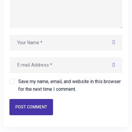
Save my name, email, and website in this browser
for the next time I comment.
POST COMMENT