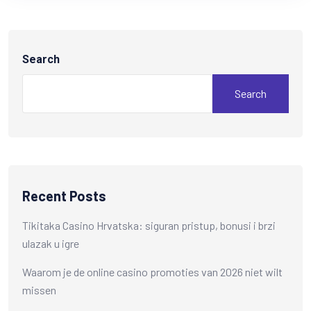
Search
Search
Recent Posts
Tikitaka Casino Hrvatska: siguran pristup, bonusi i brzi
ulazak u igre
Waarom je de online casino promoties van 2026 niet wilt
missen