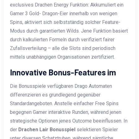
exclusives Drachen Energy Funktion: Akkumuliert ein
Gamer 3 Gold- Dragon-Eier innerhalb von wenigen
Spins, aktiviert sich selbstständig solcher Feature-
Modus durch garantierten Wilds. Jene Funktion basiert
durch kalkulierten Formeln durch verifiziert fairer
Zufallsverteilung – alle die Slots sind periodisch
mittels unabhängigen Organisationen zertifiziert.
Innovative Bonus-Features im
Die Bonusspiele verfügbaren Drago Automaten
differenzieren es grundlegend gegenüber
Standardangeboten. Anstelle einfacher Free Spins
begegnen Gamer interaktive Runden, während jenen
strategische Optionen jenes Outcome beeinflussen. In
der
Drachen Lair Bonusspiel
selektieren Spieler
unter diversen Schatztruhen, während sämtliche