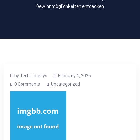
Gewinnmöglichkeiten entdecken
by Techremedys
February 4, 2026
0 Comments
Uncategorized