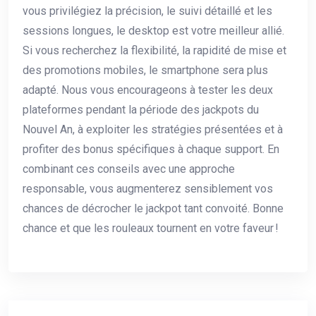
vous privilégiez la précision, le suivi détaillé et les
sessions longues, le desktop est votre meilleur allié.
Si vous recherchez la flexibilité, la rapidité de mise et
des promotions mobiles, le smartphone sera plus
adapté. Nous vous encourageons à tester les deux
plateformes pendant la période des jackpots du
Nouvel An, à exploiter les stratégies présentées et à
profiter des bonus spécifiques à chaque support. En
combinant ces conseils avec une approche
responsable, vous augmenterez sensiblement vos
chances de décrocher le jackpot tant convoité. Bonne
chance et que les rouleaux tournent en votre faveur !