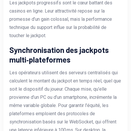
Les jackpots progressifs sont le cœur battant des
casinos en ligne. Leur attractivité repose sur la
promesse d’un gain colossal, mais la performance
technique du support influe sur la probabilité de
toucher le jackpot.
Synchronisation des jackpots
multi‑plateformes
Les opérateurs utilisent des serveurs centralisés qui
calculent le montant du jackpot en temps réel, quel que
soit le dispositif du joueur. Chaque mise, qu’elle
provienne d’un PC ou d’un smartphone, incrémente la
même variable globale. Pour garantir l’équité, les
plateformes emploient des protocoles de
synchronisation basés sur le WebSocket, qui offrent
une latence inférieure à 100 ms. Sur desktop, la