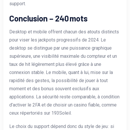
support.
Conclusion – 240 mots
Desktop et mobile offrent chacun des atouts distincts
pour viser les jackpots progressifs de 2024. Le
desktop se distingue par une puissance graphique
supérieure, une visibilité maximale du compteur et un
taux de hit légèrement plus élevé grâce à une
connexion stable. Le mobile, quant à lui, mise sur la
rapidité des gestes, la possibilité de jouer à tout
moment et des bonus souvent exclusifs aux
applications. La sécurité reste comparable, à condition
d’activer le 2FA et de choisir un casino fiable, comme
ceux répertoriés sur 193Soleil.
Le choix du support dépend donc du style de jeu : si