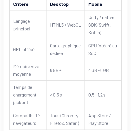
Critère
Desktop
Mobile
Unity / native
Langage
HTML5 + WebGL
SDK (Swift,
principal
Kotlin)
Carte graphique
GPU intégré au
GPU utilisé
dédiée
SoC
Mémoire vive
8 GB +
4 GB – 6 GB
moyenne
Temps de
chargement
< 0,5 s
0,5 – 1,2 s
jackpot
Compatibilité
Tous (Chrome,
App Store /
navigateurs
Firefox, Safari)
Play Store