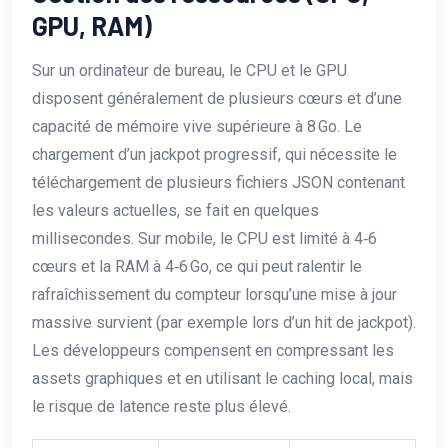
GPU, RAM)
Sur un ordinateur de bureau, le CPU et le GPU
disposent généralement de plusieurs cœurs et d’une
capacité de mémoire vive supérieure à 8 Go. Le
chargement d’un jackpot progressif, qui nécessite le
téléchargement de plusieurs fichiers JSON contenant
les valeurs actuelles, se fait en quelques
millisecondes. Sur mobile, le CPU est limité à 4‑6
cœurs et la RAM à 4‑6 Go, ce qui peut ralentir le
rafraîchissement du compteur lorsqu’une mise à jour
massive survient (par exemple lors d’un hit de jackpot).
Les développeurs compensent en compressant les
assets graphiques et en utilisant le caching local, mais
le risque de latence reste plus élevé.