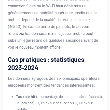
connexion filaire ou le Wi‑Fi haut débit assure
généralement une stabilité supérieure, tandis que le
mobile dépend de la qualité du réseau cellulaire
(4G/5G). En cas de perte de paquets, le serveur
ré‑envoie les données, mais le joueur mobile peut
subir un léger retard de quelques secondes avant de
voir le nouveau montant affiché.
Cas pratiques : statistiques
2023‑2024
Les données agrégées des six principaux opérateurs
européens montrent des tendances intéressantes :
Taux de hit
(pourcentage de sessions aboutissant à
un jackpot) : 0,021 % sur desktop vs 0,018 % sur
mobile.