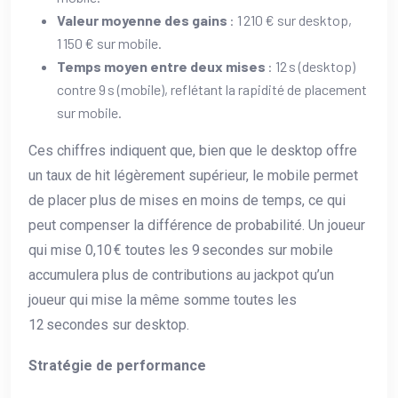
Valeur moyenne des gains
: 1 210 € sur desktop,
1 150 € sur mobile.
Temps moyen entre deux mises
: 12 s (desktop)
contre 9 s (mobile), reflétant la rapidité de placement
sur mobile.
Ces chiffres indiquent que, bien que le desktop offre
un taux de hit légèrement supérieur, le mobile permet
de placer plus de mises en moins de temps, ce qui
peut compenser la différence de probabilité. Un joueur
qui mise 0,10 € toutes les 9 secondes sur mobile
accumulera plus de contributions au jackpot qu’un
joueur qui mise la même somme toutes les
12 secondes sur desktop.
Stratégie de performance