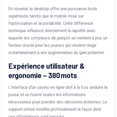
En résumé, le desktop offre une puissance brute
supérieure, tandis que le mobile mise sur
l’optimisation et la portabilité. Cette différence
technique influence directement la rapidité avec
laquelle les compteurs de jackpot se mettent à jour, un
facteur crucial pour les joueurs qui veulent réagir
instantanément à une augmentation du gain potentiel.
Expérience utilisateur &
ergonomie – 380 mots
L’interface d’un casino en ligne doit à la fois séduire le
joueur et lui fournir toutes les informations
nécessaires pour prendre des décisions éclairées. Le
support utilisé modifie profondément la façon dont
ces informations sont perçues.