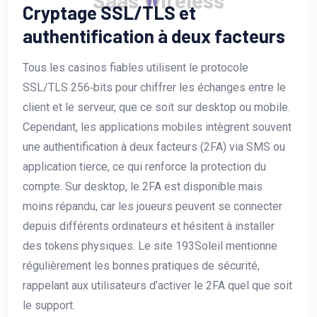
S
a
a
s
W
i
r
e
l
e
s
s
Cryptage SSL/TLS et
authentification à deux facteurs
Tous les casinos fiables utilisent le protocole
SSL/TLS 256‑bits pour chiffrer les échanges entre le
client et le serveur, que ce soit sur desktop ou mobile.
Cependant, les applications mobiles intègrent souvent
une authentification à deux facteurs (2FA) via SMS ou
application tierce, ce qui renforce la protection du
compte. Sur desktop, le 2FA est disponible mais
moins répandu, car les joueurs peuvent se connecter
depuis différents ordinateurs et hésitent à installer
des tokens physiques. Le site 193Soleil mentionne
régulièrement les bonnes pratiques de sécurité,
rappelant aux utilisateurs d’activer le 2FA quel que soit
le support.