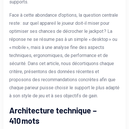
supports.
Face à cette abondance d’options, la question centrale
reste : sur quel appareil le joueur doit‑il miser pour
optimiser ses chances de décrocher le jackpot ? La
réponse ne se résume pas à un simple « desktop » ou
« mobile », mais à une analyse fine des aspects
techniques, ergonomiques, de performance et de
sécurité. Dans cet article, nous décortiquons chaque
critère, présentons des données récentes et
proposons des recommandations concrètes afin que
chaque parieur puisse choisir le support le plus adapté
à son style de jeu et à ses objectifs de gain.
Architecture technique –
410 mots