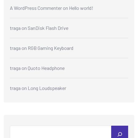
A WordPress Commenter
on
Hello world!
traga
on
SanDisk Flash Drive
traga
on
RGB Gaming Keyboard
traga
on
Quoto Headphone
traga
on
Long Loudspeaker