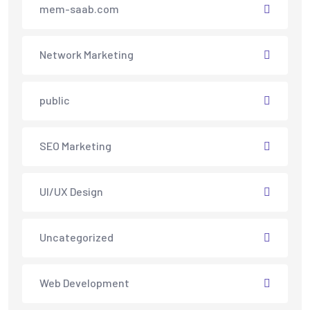
mem-saab.com
Network Marketing
public
SEO Marketing
UI/UX Design
Uncategorized
Web Development