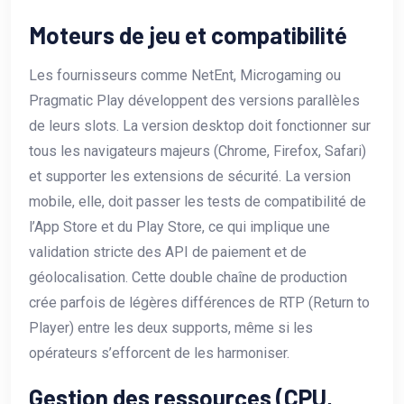
Moteurs de jeu et compatibilité
Les fournisseurs comme NetEnt, Microgaming ou
Pragmatic Play développent des versions parallèles
de leurs slots. La version desktop doit fonctionner sur
tous les navigateurs majeurs (Chrome, Firefox, Safari)
et supporter les extensions de sécurité. La version
mobile, elle, doit passer les tests de compatibilité de
l’App Store et du Play Store, ce qui implique une
validation stricte des API de paiement et de
géolocalisation. Cette double chaîne de production
crée parfois de légères différences de RTP (Return to
Player) entre les deux supports, même si les
opérateurs s’efforcent de les harmoniser.
Gestion des ressources (CPU,