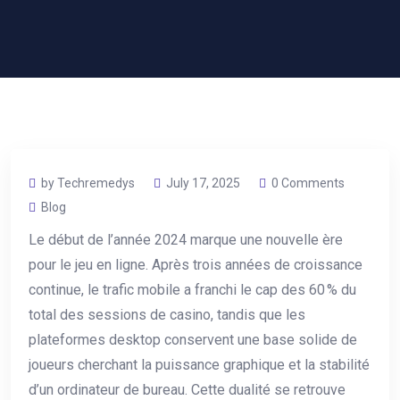
by Techremedys
July 17, 2025
0 Comments
Blog
Le début de l’année 2024 marque une nouvelle ère
pour le jeu en ligne. Après trois années de croissance
continue, le trafic mobile a franchi le cap des 60 % du
total des sessions de casino, tandis que les
plateformes desktop conservent une base solide de
joueurs cherchant la puissance graphique et la stabilité
d’un ordinateur de bureau. Cette dualité se retrouve