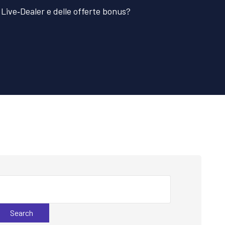
 Live‑Dealer e delle offerte bonus?
Search