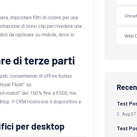
Unca
era, impostare filtri di colore per una
istrazione di brevi clip per rivedere una
ili da replicare su mobile, dove lo
Web 
e di terze parti
ati, consentendo di offrire bonus
Royal Flush” su
Recen
t‑match” del 150 % fino a €500, ma
sktop. Il CRM riconosce il dispositivo e
Test Po
Aug 07
ifici per desktop
Test Po