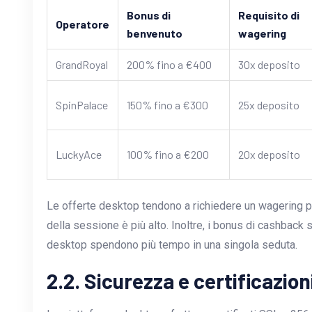
Bonus di
Requisito di
Operatore
benvenuto
wagering
GrandRoyal
200% fino a €400
30x deposito
SpinPalace
150% fino a €300
25x deposito
LuckyAce
100% fino a €200
20x deposito
Le offerte desktop tendono a richiedere un wagering p
della sessione è più alto. Inoltre, i bonus di cashback s
desktop spendono più tempo in una singola seduta.
2.2. Sicurezza e certificazion