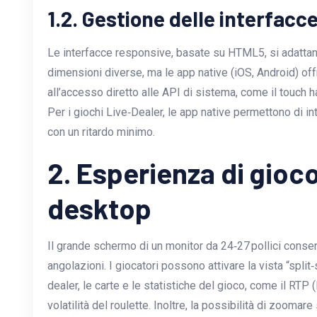
1.2. Gestione delle interfacc
Le interfacce responsive, basate su HTML5, si adatta
dimensioni diverse, ma le app native (iOS, Android) off
all’accesso diretto alle API di sistema, come il touch h
Per i giochi Live‑Dealer, le app native permettono di i
con un ritardo minimo.
2. Esperienza di gioc
desktop
Il grande schermo di un monitor da 24‑27 pollici consen
angolazioni. I giocatori possono attivare la vista “spli
dealer, le carte e le statistiche del gioco, come il RTP 
volatilità del roulette. Inoltre, la possibilità di zooma