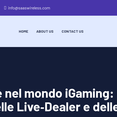
info@saaswireless.com
HOME
ABOUT US
CONTACT US
e nel mondo iGaming: 
elle Live‑Dealer e del