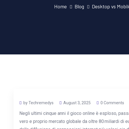
Home
Blog
Desktop vs Mobil
by Techremedys
August 3, 2025
0 Comments
Negli ultimi cinque anni il gioco online è esploso, pas
vero e proprio mercato globale da oltre 80 miliardi di e