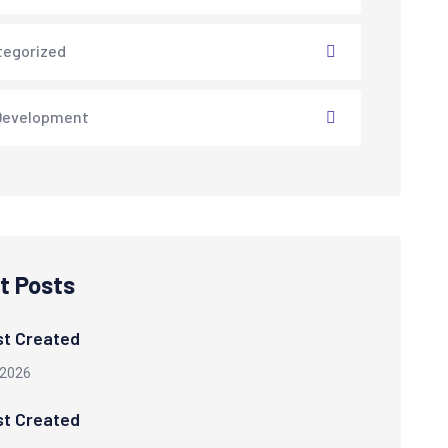
tegorized
Development
t Posts
st Created
 2026
st Created