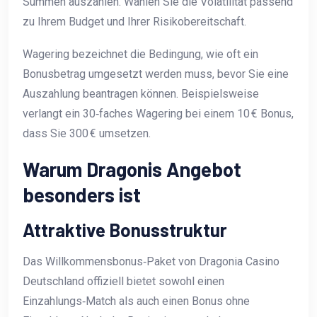
Summen auszahlen. Wählen Sie die Volatilität passend
zu Ihrem Budget und Ihrer Risikobereitschaft.
Wagering bezeichnet die Bedingung, wie oft ein
Bonusbetrag umgesetzt werden muss, bevor Sie eine
Auszahlung beantragen können. Beispielsweise
verlangt ein 30‑faches Wagering bei einem 10 € Bonus,
dass Sie 300 € umsetzen.
Warum Dragonis Angebot
besonders ist
Attraktive Bonusstruktur
Das Willkommensbonus‑Paket von Dragonia Casino
Deutschland offiziell bietet sowohl einen
Einzahlungs‑Match als auch einen Bonus ohne