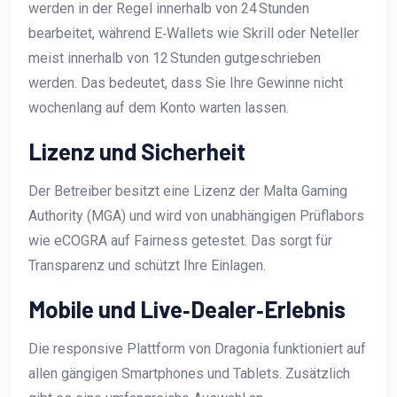
werden in der Regel innerhalb von 24 Stunden
bearbeitet, während E‑Wallets wie Skrill oder Neteller
meist innerhalb von 12 Stunden gutgeschrieben
werden. Das bedeutet, dass Sie Ihre Gewinne nicht
wochenlang auf dem Konto warten lassen.
Lizenz und Sicherheit
Der Betreiber besitzt eine Lizenz der Malta Gaming
Authority (MGA) und wird von unabhängigen Prüflabors
wie eCOGRA auf Fairness getestet. Das sorgt für
Transparenz und schützt Ihre Einlagen.
Mobile und Live‑Dealer‑Erlebnis
Die responsive Plattform von Dragonia funktioniert auf
allen gängigen Smartphones und Tablets. Zusätzlich