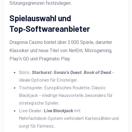
Sitzungsgrenzen festzulegen.
Spielauswahl und
Top‑Softwareanbieter
Dragonia Casino bietet über 2 000 Spiele, darunter
Klassiker und neue Titel von NetEnt, Microgaming,
Play’n GO und Pragmatic Play.
Slots:
Starburst
,
Gonzo’s Quest
,
Book of Dead
–
ideale Optionen für Einsteiger.
Tischspiele: Europäisches Roulette, Classic
Blackjack – niedrige Hausvorteile, besonders für
strategische Spieler.
Live‑Dealer:
Live Blackjack
mit
Mehrfachdeck‑System verhindert Kartenzählen und
sorgt für Fairness.