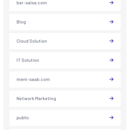
bar-salsa.com
Blog
Cloud Solution
IT Solution
mem-saab.com
Network Marketing
public