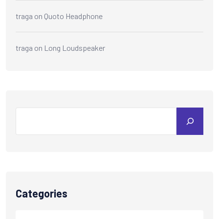
traga
on
Quoto Headphone
traga
on
Long Loudspeaker
Categories