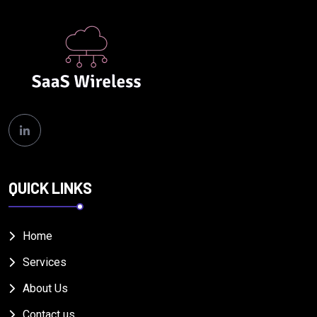
QUICK LINKS
Home
Services
About Us
Contact us