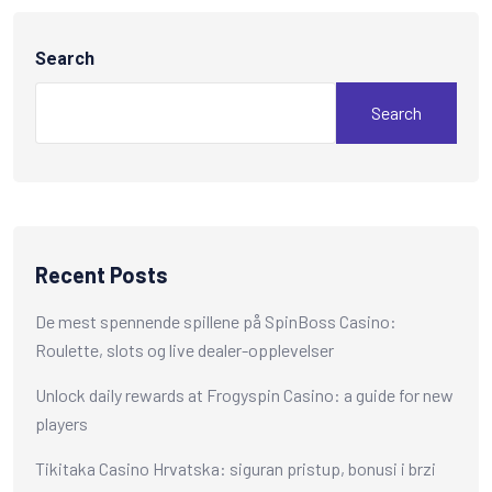
Search
Search
Recent Posts
De mest spennende spillene på SpinBoss Casino:
Roulette, slots og live dealer-opplevelser
Unlock daily rewards at Frogyspin Casino: a guide for new
players
Tikitaka Casino Hrvatska: siguran pristup, bonusi i brzi