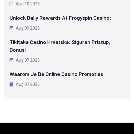
Aug 10 2026
Unlock Daily Rewards At Frogyspin Casino:
Aug 09 2026
Tikitaka Casino Hrvatska: Siguran Pristup,
Bonusi
Aug 07 2026
Waarom Je De Online Casino Promoties
Aug 07 2026