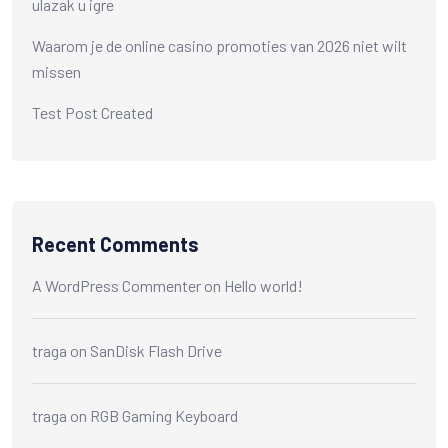
ulazak u igre
Waarom je de online casino promoties van 2026 niet wilt
missen
Test Post Created
Recent Comments
A WordPress Commenter
on
Hello world!
traga
on
SanDisk Flash Drive
traga
on
RGB Gaming Keyboard