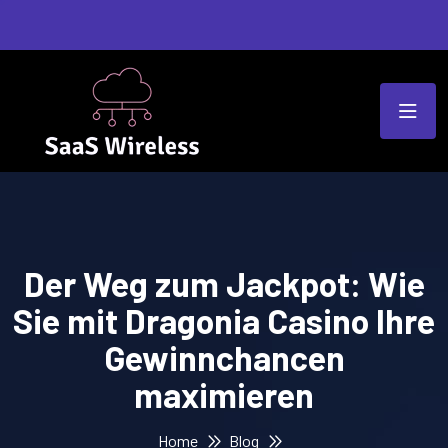
Der Weg zum Jackpot: Wie
Sie mit Dragonia Casino Ihre
Gewinnchancen
maximieren
Home
Blog