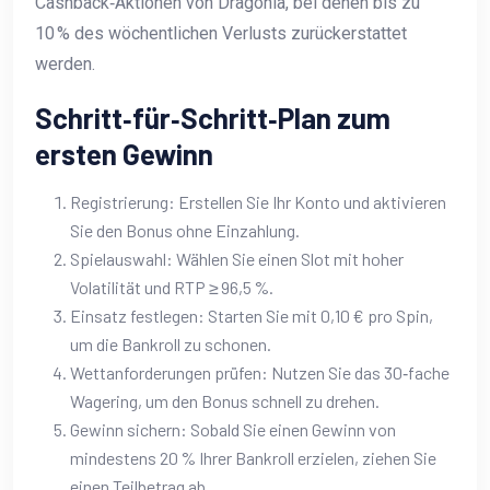
Cashback‑Aktionen von Dragonia, bei denen bis zu
10 % des wöchentlichen Verlusts zurückerstattet
werden.
Schritt‑für‑Schritt‑Plan zum
ersten Gewinn
Registrierung: Erstellen Sie Ihr Konto und aktivieren
Sie den Bonus ohne Einzahlung.
Spielauswahl: Wählen Sie einen Slot mit hoher
Volatilität und RTP ≥ 96,5 %.
Einsatz festlegen: Starten Sie mit 0,10 € pro Spin,
um die Bankroll zu schonen.
Wettanforderungen prüfen: Nutzen Sie das 30‑fache
Wagering, um den Bonus schnell zu drehen.
Gewinn sichern: Sobald Sie einen Gewinn von
mindestens 20 % Ihrer Bankroll erzielen, ziehen Sie
einen Teilbetrag ab.