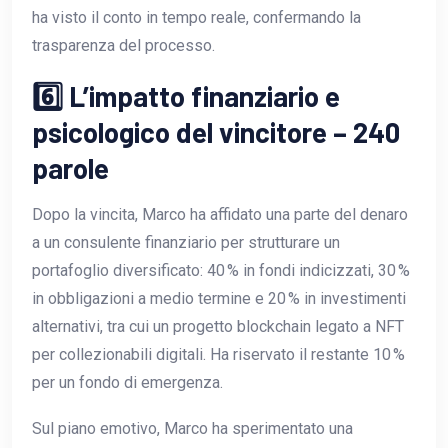
ha visto il conto in tempo reale, confermando la
trasparenza del processo.
6️⃣ L’impatto finanziario e
psicologico del vincitore – 240
parole
Dopo la vincita, Marco ha affidato una parte del denaro
a un consulente finanziario per strutturare un
portafoglio diversificato: 40 % in fondi indicizzati, 30 %
in obbligazioni a medio termine e 20 % in investimenti
alternativi, tra cui un progetto blockchain legato a NFT
per collezionabili digitali. Ha riservato il restante 10 %
per un fondo di emergenza.
Sul piano emotivo, Marco ha sperimentato una