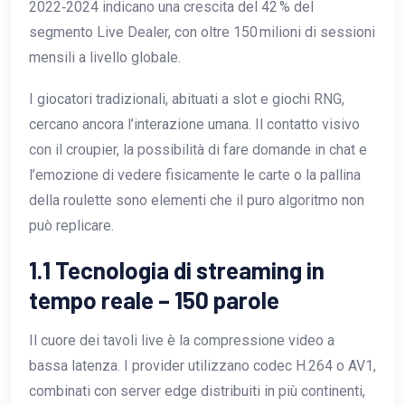
2022‑2024 indicano una crescita del 42 % del
segmento Live Dealer, con oltre 150 milioni di sessioni
mensili a livello globale.
I giocatori tradizionali, abituati a slot e giochi RNG,
cercano ancora l’interazione umana. Il contatto visivo
con il croupier, la possibilità di fare domande in chat e
l’emozione di vedere fisicamente le carte o la pallina
della roulette sono elementi che il puro algoritmo non
può replicare.
1.1 Tecnologia di streaming in
tempo reale – 150 parole
Il cuore dei tavoli live è la compressione video a
bassa latenza. I provider utilizzano codec H.264 o AV1,
combinati con server edge distribuiti in più continenti,