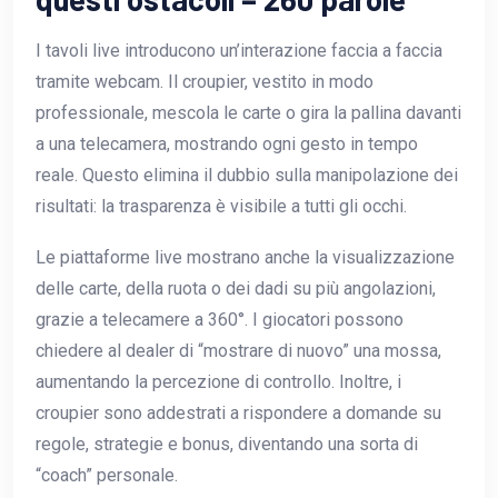
I tavoli live introducono un’interazione faccia a faccia
tramite webcam. Il croupier, vestito in modo
professionale, mescola le carte o gira la pallina davanti
a una telecamera, mostrando ogni gesto in tempo
reale. Questo elimina il dubbio sulla manipolazione dei
risultati: la trasparenza è visibile a tutti gli occhi.
Le piattaforme live mostrano anche la visualizzazione
delle carte, della ruota o dei dadi su più angolazioni,
grazie a telecamere a 360°. I giocatori possono
chiedere al dealer di “mostrare di nuovo” una mossa,
aumentando la percezione di controllo. Inoltre, i
croupier sono addestrati a rispondere a domande su
regole, strategie e bonus, diventando una sorta di
“coach” personale.