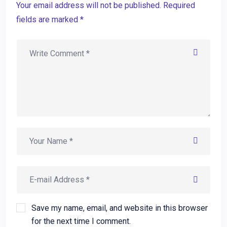
Your email address will not be published. Required
fields are marked *
Save my name, email, and website in this browser
for the next time I comment.