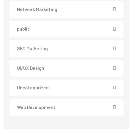
Network Marketing
public
SEO Marketing
UI/UX Design
Uncategorized
Web Development