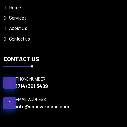
Home
Services
About Us
Contact us
CONTACT US
PHONE NUMBER
(714) 391 3409
EMAIL ADDRESS
info@saaswireless.com