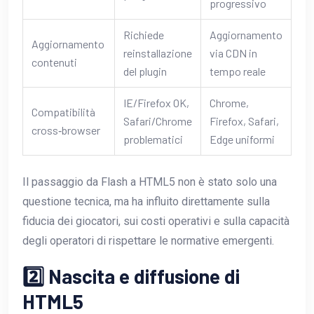
progressivo
Richiede
Aggiornamento
Aggiornamento
reinstallazione
via CDN in
contenuti
del plugin
tempo reale
IE/Firefox OK,
Chrome,
Compatibilità
Safari/Chrome
Firefox, Safari,
cross‑browser
problematici
Edge uniformi
Il passaggio da Flash a HTML5 non è stato solo una
questione tecnica, ma ha influito direttamente sulla
fiducia dei giocatori, sui costi operativi e sulla capacità
degli operatori di rispettare le normative emergenti.
2️⃣ Nascita e diffusione di
HTML5