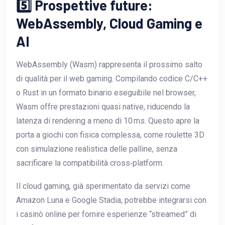
5️⃣ Prospettive future:
WebAssembly, Cloud Gaming e
AI
WebAssembly (Wasm) rappresenta il prossimo salto
di qualità per il web gaming. Compilando codice C/C++
o Rust in un formato binario eseguibile nel browser,
Wasm offre prestazioni quasi native, riducendo la
latenza di rendering a meno di 10 ms. Questo apre la
porta a giochi con fisica complessa, come roulette 3D
con simulazione realistica delle palline, senza
sacrificare la compatibilità cross‑platform.
Il cloud gaming, già sperimentato da servizi come
Amazon Luna e Google Stadia, potrebbe integrarsi con
i casinò online per fornire esperienze “streamed” di