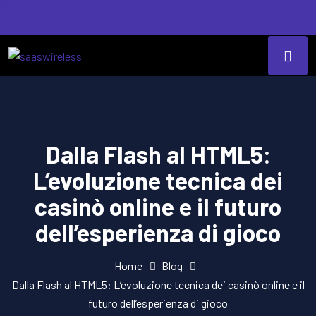
Dalla Flash al HTML5:
L’evoluzione tecnica dei
casinò online e il futuro
dell’esperienza di gioco
Home
Blog
Dalla Flash al HTML5: L’evoluzione tecnica dei casinò online e il
futuro dell’esperienza di gioco