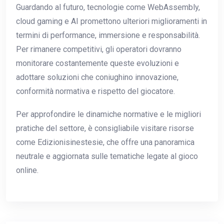
Guardando al futuro, tecnologie come WebAssembly,
cloud gaming e AI promettono ulteriori miglioramenti in
termini di performance, immersione e responsabilità.
Per rimanere competitivi, gli operatori dovranno
monitorare costantemente queste evoluzioni e
adottare soluzioni che coniughino innovazione,
conformità normativa e rispetto del giocatore.
Per approfondire le dinamiche normative e le migliori
pratiche del settore, è consigliabile visitare risorse
come Edizionisinestesie, che offre una panoramica
neutrale e aggiornata sulle tematiche legate al gioco
online.