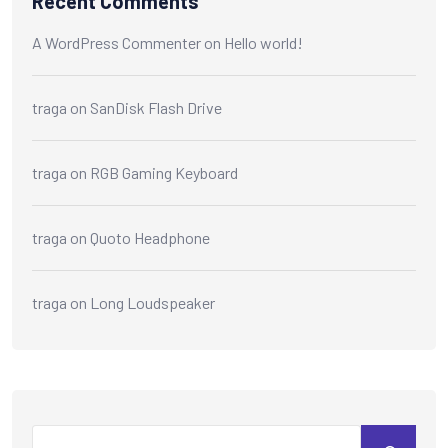
Recent Comments
A WordPress Commenter
on
Hello world!
traga
on
SanDisk Flash Drive
traga
on
RGB Gaming Keyboard
traga
on
Quoto Headphone
traga
on
Long Loudspeaker