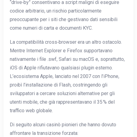
“drive‑by” consentivano a script maligni di eseguire
codice arbitrario, un rischio particolarmente
preoccupante per i siti che gestivano dati sensibili
come numeri di carta e documenti KYC.
La compatibilità cross‑browser era un altro ostacolo.
Mentre Internet Explorer e Firefox supportavano
nativamente i file .swf, Safari su macOS e, soprattutto,
iOS di Apple rifiutavano qualsiasi plugin esterno.
L’ecosistema Apple, lanciato nel 2007 con l’iPhone,
proibì l’installazione di Flash, costringendo gli
sviluppatori a cercare soluzioni alternative per gli
utenti mobile, che già rappresentavano il 35 % del
traffico web globale.
Di seguito alcuni casinò pionieri che hanno dovuto
affrontare la transizione forzata: