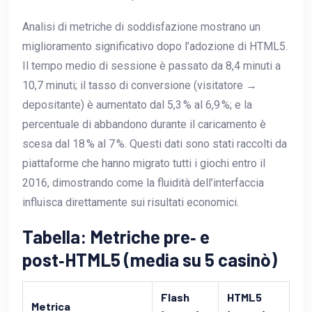
Analisi di metriche di soddisfazione mostrano un
miglioramento significativo dopo l’adozione di HTML5.
Il tempo medio di sessione è passato da 8,4 minuti a
10,7 minuti; il tasso di conversione (visitatore →
depositante) è aumentato dal 5,3 % al 6,9 %; e la
percentuale di abbandono durante il caricamento è
scesa dal 18 % al 7 %. Questi dati sono stati raccolti da
piattaforme che hanno migrato tutti i giochi entro il
2016, dimostrando come la fluidità dell’interfaccia
influisca direttamente sui risultati economici.
Tabella: Metriche pre‑ e
post‑HTML5 (media su 5 casinò)
Flash
HTML5
Metrica