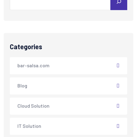
Categories
bar-salsa.com
Blog
Cloud Solution
IT Solution