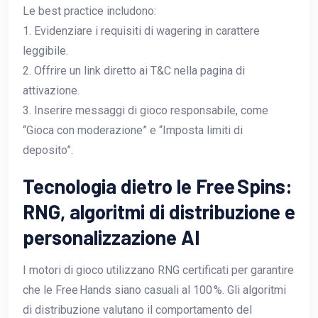
Le best practice includono:
1. Evidenziare i requisiti di wagering in carattere
leggibile.
2. Offrire un link diretto ai T&C nella pagina di
attivazione.
3. Inserire messaggi di gioco responsabile, come
“Gioca con moderazione” e “Imposta limiti di
deposito”.
Tecnologia dietro le Free Spins:
RNG, algoritmi di distribuzione e
personalizzazione AI
I motori di gioco utilizzano RNG certificati per garantire
che le Free Hands siano casuali al 100 %. Gli algoritmi
di distribuzione valutano il comportamento del