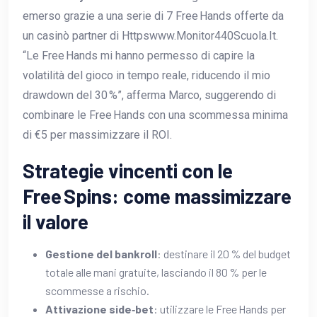
emerso grazie a una serie di 7 Free Hands offerte da
un casinò partner di Httpswww.Monitor440Scuola.It.
“Le Free Hands mi hanno permesso di capire la
volatilità del gioco in tempo reale, riducendo il mio
drawdown del 30 %”, afferma Marco, suggerendo di
combinare le Free Hands con una scommessa minima
di €5 per massimizzare il ROI.
Strategie vincenti con le
Free Spins: come massimizzare
il valore
Gestione del bankroll
: destinare il 20 % del budget
totale alle mani gratuite, lasciando il 80 % per le
scommesse a rischio.
Attivazione side‑bet
: utilizzare le Free Hands per