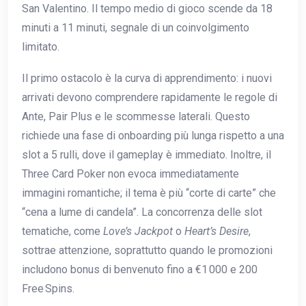
San Valentino. Il tempo medio di gioco scende da 18
minuti a 11 minuti, segnale di un coinvolgimento
limitato.
Il primo ostacolo è la curva di apprendimento: i nuovi
arrivati devono comprendere rapidamente le regole di
Ante, Pair Plus e le scommesse laterali. Questo
richiede una fase di onboarding più lunga rispetto a una
slot a 5 rulli, dove il gameplay è immediato. Inoltre, il
Three Card Poker non evoca immediatamente
immagini romantiche; il tema è più “corte di carte” che
“cena a lume di candela”. La concorrenza delle slot
tematiche, come
Love’s Jackpot
o
Heart’s Desire
,
sottrae attenzione, soprattutto quando le promozioni
includono bonus di benvenuto fino a €1 000 e 200
Free Spins.