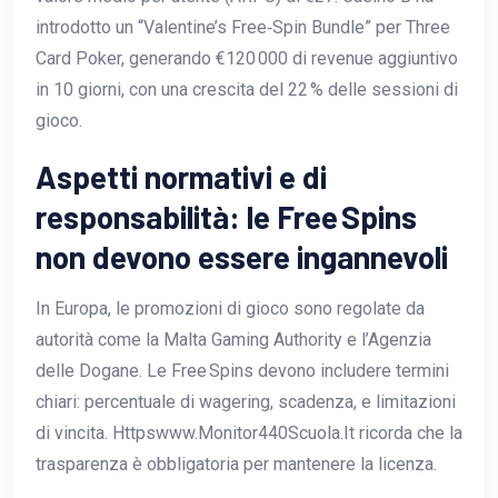
introdotto un “Valentine’s Free‑Spin Bundle” per Three
Card Poker, generando €120 000 di revenue aggiuntivo
in 10 giorni, con una crescita del 22 % delle sessioni di
gioco.
Aspetti normativi e di
responsabilità: le Free Spins
non devono essere ingannevoli
In Europa, le promozioni di gioco sono regolate da
autorità come la Malta Gaming Authority e l’Agenzia
delle Dogane. Le Free Spins devono includere termini
chiari: percentuale di wagering, scadenza, e limitazioni
di vincita. Httpswww.Monitor440Scuola.It ricorda che la
trasparenza è obbligatoria per mantenere la licenza.