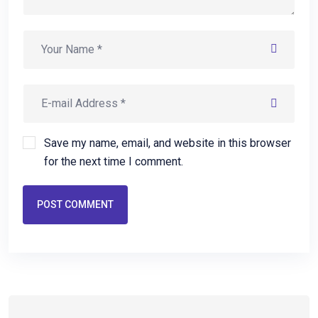
Save my name, email, and website in this browser
for the next time I comment.
POST COMMENT