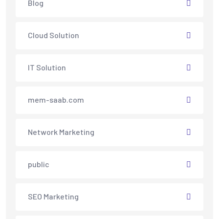
Blog
Cloud Solution
IT Solution
mem-saab.com
Network Marketing
public
SEO Marketing