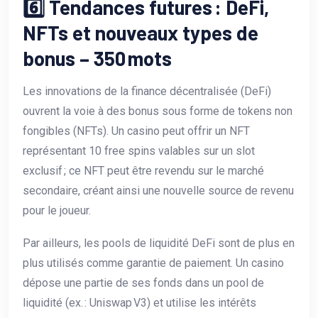
6️⃣ Tendances futures : DeFi,
NFTs et nouveaux types de
bonus – 350 mots
Les innovations de la finance décentralisée (DeFi)
ouvrent la voie à des bonus sous forme de tokens non
fongibles (NFTs). Un casino peut offrir un NFT
représentant 10 free spins valables sur un slot
exclusif ; ce NFT peut être revendu sur le marché
secondaire, créant ainsi une nouvelle source de revenu
pour le joueur.
Par ailleurs, les pools de liquidité DeFi sont de plus en
plus utilisés comme garantie de paiement. Un casino
dépose une partie de ses fonds dans un pool de
liquidité (ex. : Uniswap V3) et utilise les intérêts