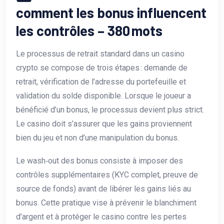
comment les bonus influencent
les contrôles – 380 mots
Le processus de retrait standard dans un casino
crypto se compose de trois étapes : demande de
retrait, vérification de l’adresse du portefeuille et
validation du solde disponible. Lorsque le joueur a
bénéficié d’un bonus, le processus devient plus strict.
Le casino doit s’assurer que les gains proviennent
bien du jeu et non d’une manipulation du bonus.
Le wash‑out des bonus consiste à imposer des
contrôles supplémentaires (KYC complet, preuve de
source de fonds) avant de libérer les gains liés au
bonus. Cette pratique vise à prévenir le blanchiment
d’argent et à protéger le casino contre les pertes