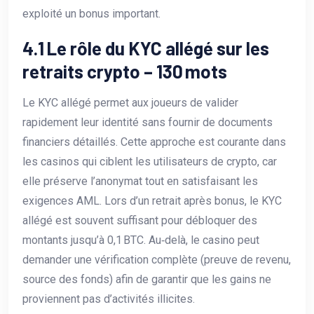
exploité un bonus important.
4.1 Le rôle du KYC allégé sur les
retraits crypto – 130 mots
Le KYC allégé permet aux joueurs de valider
rapidement leur identité sans fournir de documents
financiers détaillés. Cette approche est courante dans
les casinos qui ciblent les utilisateurs de crypto, car
elle préserve l’anonymat tout en satisfaisant les
exigences AML. Lors d’un retrait après bonus, le KYC
allégé est souvent suffisant pour débloquer des
montants jusqu’à 0,1 BTC. Au‑delà, le casino peut
demander une vérification complète (preuve de revenu,
source des fonds) afin de garantir que les gains ne
proviennent pas d’activités illicites.