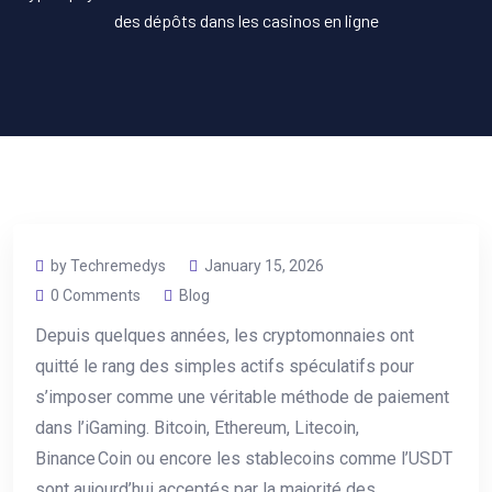
des dépôts dans les casinos en ligne
by Techremedys
January 15, 2026
0 Comments
Blog
Depuis quelques années, les cryptomonnaies ont
quitté le rang des simples actifs spéculatifs pour
s’imposer comme une véritable méthode de paiement
dans l’iGaming. Bitcoin, Ethereum, Litecoin,
Binance Coin ou encore les stablecoins comme l’USDT
sont aujourd’hui acceptés par la majorité des