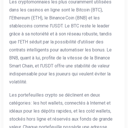
Les cryptomonnaies les plus couramment utilisées
dans les casinos en ligne sont le Bitcoin (BTC),
l’Ethereum (ETH), le Binance Coin (BNB) et les
stablecoins comme l’USDT. Le BTC reste le leader
grâce à sa notoriété et à son réseau robuste, tandis
que l’ETH séduit par la possibilité d’utiliser des
contrats intelligents pour automatiser les bonus. Le
BNB, quant à lui, profite de la vitesse de la Binance
Smart Chain, et l’USDT offre une stabilité de valeur
indispensable pour les joueurs qui veulent éviter la
volatilité.
Les portefeuilles crypto se déclinent en deux
catégories : les hot wallets, connectés à Internet et
idéaux pour les dépôts rapides, et les cold wallets,
stockés hors ligne et réservés aux fonds de grande
valeur. Chaque portefeuille possède une adresse