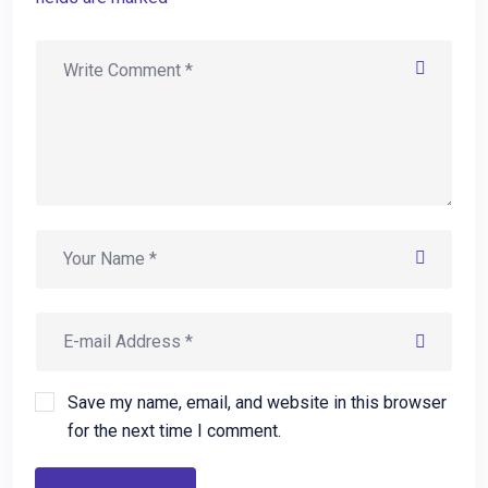
Save my name, email, and website in this browser
for the next time I comment.