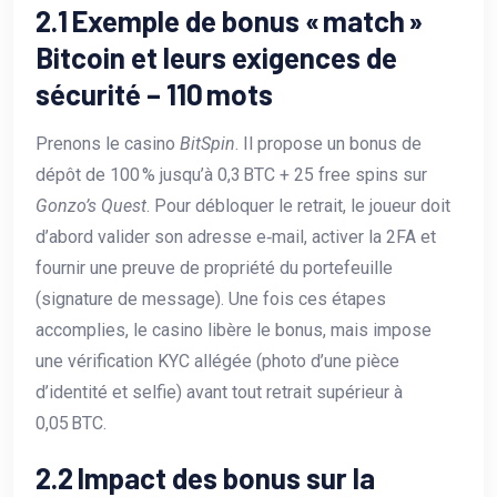
2.1 Exemple de bonus « match »
Bitcoin et leurs exigences de
sécurité – 110 mots
Prenons le casino
BitSpin
. Il propose un bonus de
dépôt de 100 % jusqu’à 0,3 BTC + 25 free spins sur
Gonzo’s Quest
. Pour débloquer le retrait, le joueur doit
d’abord valider son adresse e‑mail, activer la 2FA et
fournir une preuve de propriété du portefeuille
(signature de message). Une fois ces étapes
accomplies, le casino libère le bonus, mais impose
une vérification KYC allégée (photo d’une pièce
d’identité et selfie) avant tout retrait supérieur à
0,05 BTC.
2.2 Impact des bonus sur la