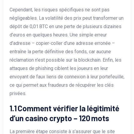
Cependant, les risques spécifiques ne sont pas
négligeables. La volatilité des prix peut transformer un
dépôt de 0,01 BTC en une perte de plusieurs dizaines
d’euros en quelques heures. Une simple erreur
d’adresse – copier-coller d’une adresse erronée –
entraîne la perte définitive des fonds, car aucune
réclamation n’est possible sur la blockchain. Enfin, les
attaques de phishing ciblent les joueurs en leur
envoyant de faux liens de connexion à leur portefeuille,
ce qui permet aux fraudeurs de récupérer les clés
privées.
1.1 Comment vérifier la légitimité
d’un casino crypto – 120 mots
La première étape consiste à s’assurer que le site