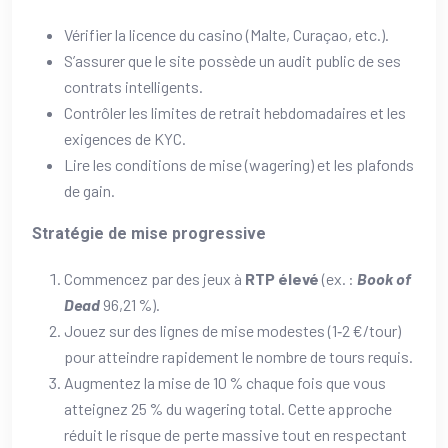
Vérifier la licence du casino (Malte, Curaçao, etc.).
S’assurer que le site possède un audit public de ses
contrats intelligents.
Contrôler les limites de retrait hebdomadaires et les
exigences de KYC.
Lire les conditions de mise (wagering) et les plafonds
de gain.
Stratégie de mise progressive
Commencez par des jeux à
RTP élevé
(ex. :
Book of
Dead
96,21 %).
Jouez sur des lignes de mise modestes (1‑2 €/tour)
pour atteindre rapidement le nombre de tours requis.
Augmentez la mise de 10 % chaque fois que vous
atteignez 25 % du wagering total. Cette approche
réduit le risque de perte massive tout en respectant