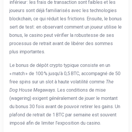
inférieur : les frais de transaction sont faibles et les
joueurs sont déjà familiarisés avec les technologies
blockchain, ce qui réduit les frictions. Ensuite, le bonus
sert de test : en observant comment un joueur utilise le
bonus, le casino peut vérifier la robustesse de ses
processus de retrait avant de libérer des sommes
plus importantes.
Le bonus de dépôt crypto typique consiste en un
« match » de 100 % jusqu’à 0,5 BTC, accompagné de 50
free spins sur un slot à haute volatilité comme
The
Dog House Megaways
. Les conditions de mise
(wagering) exigent généralement de jouer le montant
du bonus 30 fois avant de pouvoir retirer les gains. Un
plafond de retrait de 1 BTC par semaine est souvent
imposé afin de limiter l’exposition du casino.