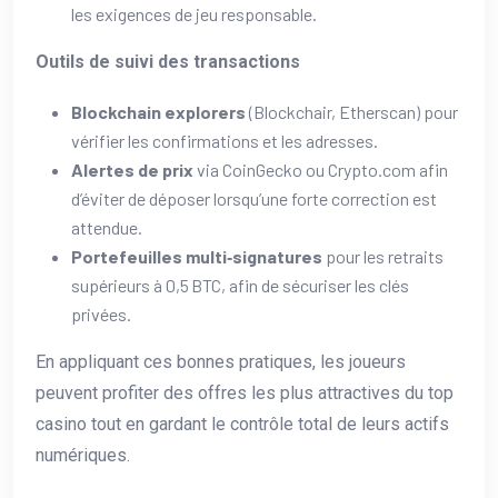
les exigences de jeu responsable.
Outils de suivi des transactions
Blockchain explorers
(Blockchair, Etherscan) pour
vérifier les confirmations et les adresses.
Alertes de prix
via CoinGecko ou Crypto.com afin
d’éviter de déposer lorsqu’une forte correction est
attendue.
Portefeuilles multi‑signatures
pour les retraits
supérieurs à 0,5 BTC, afin de sécuriser les clés
privées.
En appliquant ces bonnes pratiques, les joueurs
peuvent profiter des offres les plus attractives du top
casino tout en gardant le contrôle total de leurs actifs
numériques.